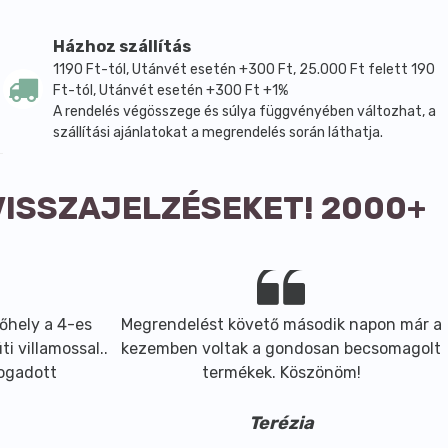
Házhoz szállítás
1190 Ft-tól, Utánvét esetén +300 Ft, 25.000 Ft felett 190
Ft-tól, Utánvét esetén +300 Ft +1%
A rendelés végösszege és súlya függvényében változhat, a
szállítási ajánlatokat a megrendelés során láthatja.
VISSZAJELZÉSEKET! 2000+
őhely a 4-es
Megrendelést követő második napon már a
i villamossal..
kezemben voltak a gondosan becsomagolt
fogadott
termékek. Köszönöm!
Terézia