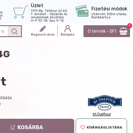
Üzlet
Fizetési módok
1119 Bp. Tétényi út 63.
la
1. emelet - Vásárlás és
Utánvét, Előre utalás,
st
rendelések átvétele
Bankkártya
7
H-P 10-18, Szo 9-12
0
0 termék - 0Ft
Regisztráció
Belépés
4G
t
400426
g
St.Dalfour
KOSÁRBA
KÍVÁNSÁGLISTÁRA