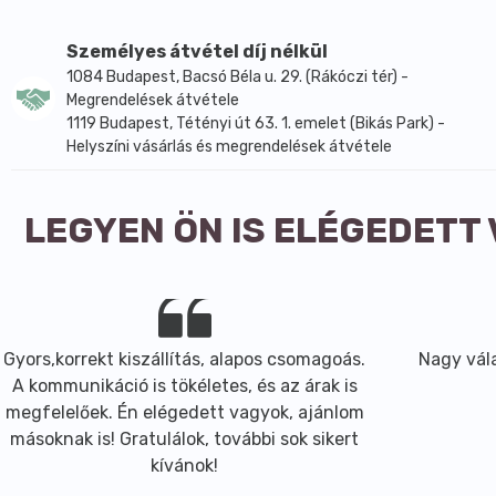
Só
0,03g
Személyes átvétel díj nélkül
Száraz és hűvős helyen tárolandó.
1084 Budapest, Bacsó Béla u. 29. (Rákóczi tér) -
Megrendelések átvétele
1119 Budapest, Tétényi út 63. 1. emelet (Bikás Park) -
Helyszíni vásárlás és megrendelések átvétele
LEGYEN ÖN IS ELÉGEDETT
Gyors,korrekt kiszállítás, alapos csomagoás.
Nagy vála
A kommunikáció is tökéletes, és az árak is
megfelelőek. Én elégedett vagyok, ajánlom
másoknak is! Gratulálok, további sok sikert
kívánok!