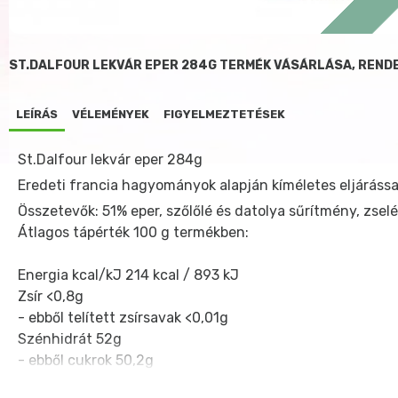
ST.DALFOUR LEKVÁR EPER 284G TERMÉK VÁSÁRLÁSA, REND
LEÍRÁS
VÉLEMÉNYEK
FIGYELMEZTETÉSEK
St.Dalfour lekvár eper 284g
Eredeti francia hagyományok alapján kíméletes eljáráss
Összetevők: 51% eper, szőlőlé és datolya sűrítmény, zsel
Átlagos tápérték 100 g termékben:
Energia kcal/kJ
214 kcal / 893 kJ
Zsír
<0,8g
- ebből telített zsírsavak
<0,01g
Szénhidrát
52g
- ebből cukrok
50,2g
Fehérje
<0,5g