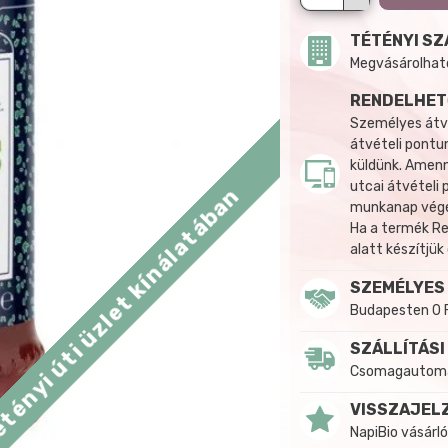
TÉTÉNYI SZ
Megvásárolható:
RENDELHET
Személyes átvé
átvételi pontun
küldünk. Amenn
utcai átvételi
tényi úti üzlet kínálatában
munkanap végén
Ha a termék R
alatt készítjük
SZEMÉLYES
Budapesten 0 
SZÁLLÍTÁSI
Csomagautomat
VISSZAJEL
NapiBio vásárló