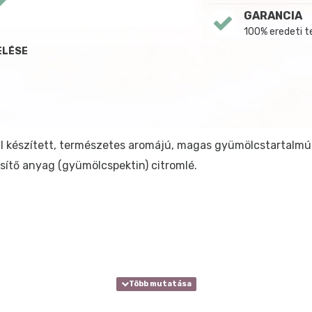
GARANCIA
100% eredeti 
ELÉSE
al készített, természetes aromájú, magas gyümölcstartalm
ésítő anyag (gyümölcspektin) citromlé.