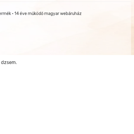
termék • 14 éve működő magyar webáruház
ú dzsem.