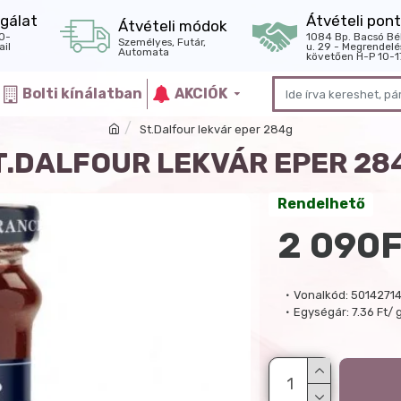
gálat
Átvételi pont
Átvételi módok
0-
1084 Bp. Bacsó Bé
Személyes, Futár,
il
u. 29 - Megrendelé
Automata
követően H-P 10-1
Bolti kínálatban
AKCIÓK
St.Dalfour lekvár eper 284g
T.DALFOUR LEKVÁR EPER 28
Rendelhető
2 090F
Vonalkód:
5014271
Egységár:
7.36 Ft/ 