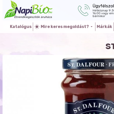
Ügyfélszol
Hétköznap 9:3
16:00 vagy ema
bármikor
Katalógus
Mire keres megoldást?
Márkák
S