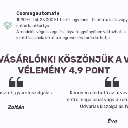
Csomagautomata
1090 Ft-tól, 25.000 Ft felett ingyenes - Csak átutalás vagy
online bankkártya
A rendelés végösszege és súlya függvényében változhat, a
szállítási ajánlatokat a megrendelés során láthatja.
 VÁSÁRLÓNK! KÖSZÖNJÜK A 
VÉLEMÉNY 4,9 PONT
szték, gyors kiszolgálás
Könnyen elérhető az átvev
metró megállónál vagy a körút
Udvarias kiszolgálás 
Zoltán
Éva