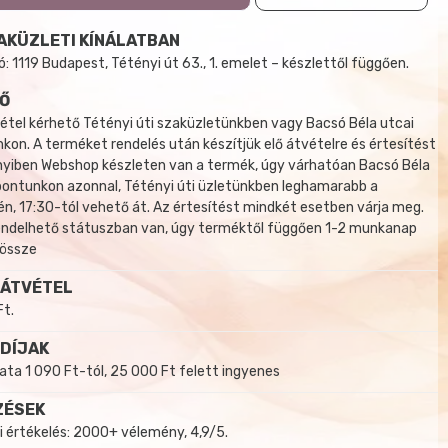
AKÜZLETI KÍNÁLATBAN
 1119 Budapest, Tétényi út 63., 1. emelet – készlettől függően.
Ő
tel kérhető Tétényi úti szaküzletünkben vagy Bacsó Béla utcai
kon. A terméket rendelés után készítjük elő átvételre és értesítést
yiben Webshop készleten van a termék, úgy várhatóan Bacsó Béla
 pontunkon azonnal, Tétényi úti üzletünkben leghamarabb a
, 17:30-tól vehető át. Az értesítést mindkét esetben várja meg.
endelhető státuszban van, úgy terméktől függően 1-2 munkanap
 össze
 ÁTVÉTEL
Ft.
 DÍJAK
a 1 090 Ft-tól, 25 000 Ft felett ingyenes
ZÉSEK
i értékelés: 2000+ vélemény, 4,9/5.