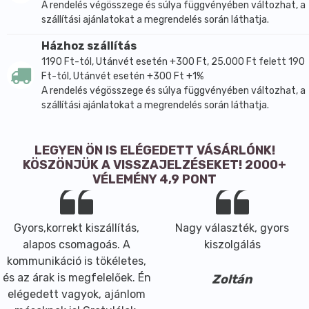
A rendelés végösszege és súlya függvényében változhat, a
szállítási ajánlatokat a megrendelés során láthatja.
Házhoz szállítás
1190 Ft-tól, Utánvét esetén +300 Ft, 25.000 Ft felett 190
Ft-tól, Utánvét esetén +300 Ft +1%
A rendelés végösszege és súlya függvényében változhat, a
szállítási ajánlatokat a megrendelés során láthatja.
LEGYEN ÖN IS ELÉGEDETT VÁSÁRLÓNK!
KÖSZÖNJÜK A VISSZAJELZÉSEKET! 2000+
VÉLEMÉNY 4,9 PONT
Gyors,korrekt kiszállítás,
Nagy választék, gyors
alapos csomagoás. A
kiszolgálás
kommunikáció is tökéletes,
és az árak is megfelelőek. Én
Zoltán
elégedett vagyok, ajánlom