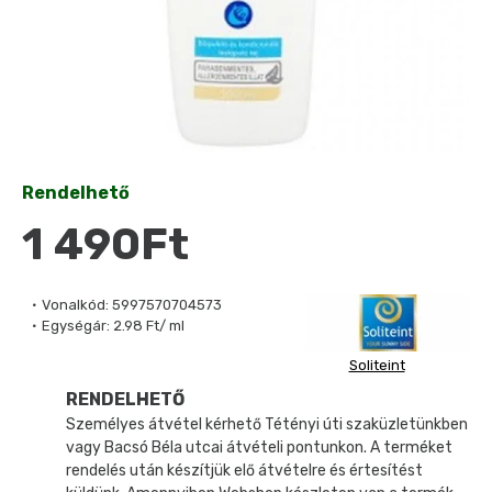
Rendelhető
1 490Ft
Vonalkód:
5997570704573
Egységár:
2.98 Ft/ ml
Soliteint
RENDELHETŐ
Személyes átvétel kérhető Tétényi úti szaküzletünkben
vagy Bacsó Béla utcai átvételi pontunkon. A terméket
rendelés után készítjük elő átvételre és értesítést