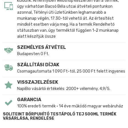
küldünk. Amennyiben Webshop készleten van a termék,
úgy várhatóan Bacsó Béla utcai átvételi pontunkon
azonnal, Tétényi úti üzletünkben leghamarabb a
munkanap végén, 17:30-tól vehető át. Az értesítést
mindkét esetben várja meg. Ha a termék Rendelhető
státuszban van, úgy terméktől függően 1-2 munkanap
alatt készítjük össze
SZEMÉLYES ÁTVÉTEL
Budapesten 0 Ft.
SZÁLLÍTÁSI DÍJAK
Csomagautomata 1 090 Ft-tól, 25 000 Ft felett ingyenes
VISSZAJELZÉSEK
NapiBio vásárlói értékelés: 2000+ vélemény, 4,9/5.
GARANCIA
100% eredeti termék • 14 éve működő magyar webáruház
SOLITEINT BŐRPUHÍTÓ TESTÁPOLÓ TEJ 500ML TERMÉK
VÁSÁRLÁSA, RENDELÉSE