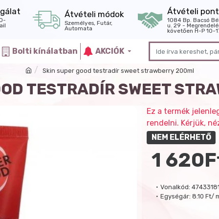
gálat
Átvételi pont
Átvételi módok
0-
1084 Bp. Bacsó Bé
Személyes, Futár,
il
u. 29 - Megrendelé
Automata
követően H-P 10-1
Bolti kínálatban
AKCIÓK
Skin super good testradír sweet strawberry 200ml
OOD TESTRADÍR SWEET STR
Ez a termék jelenle
rendelni. Kérjük, 
NEM ELÉRHETŐ
1 620F
Vonalkód:
4743318
Egységár:
8.10 Ft/ 