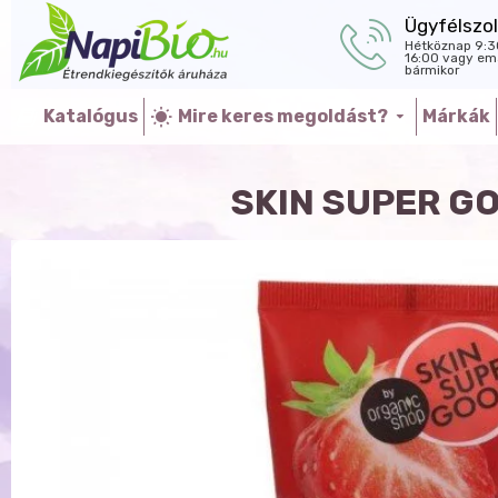
Ügyfélszol
Hétköznap 9:3
16:00 vagy ema
bármikor
Katalógus
Mire keres megoldást?
Márkák
SKIN SUPER G