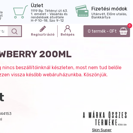
Üzlet
Fizetési módok
1119 Bp. Tétényi út 63.
la
1. emelet - Vásárlás és
Utánvét, Előre utalás,
st
rendelések átvétele
Bankkártya
7
H-P 10-18, Szo 9-12
0
0 termék - 0Ft
Regisztráció
Belépés
AWBERRY 200ML
g nincs beszállítóinknál készleten, most nem tud belőle
nézzen vissza később webáruházunkba. Köszönjük.
t
144153
ml
Skin Super