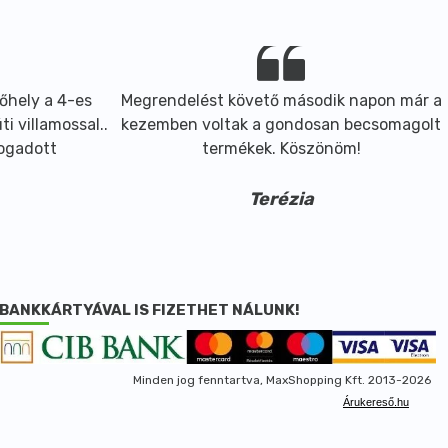
őhely a 4-es
Megrendelést követő második napon már a
i villamossal..
kezemben voltak a gondosan becsomagolt
fogadott
termékek. Köszönöm!
Terézia
BANKKÁRTYÁVAL IS FIZETHET NÁLUNK!
Minden jog fenntartva, MaxShopping Kft. 2013-2026
Árukereső.hu