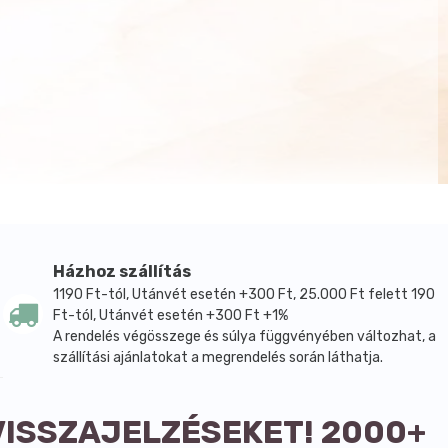
Házhoz szállítás
1190 Ft-tól, Utánvét esetén +300 Ft, 25.000 Ft felett 190
Ft-tól, Utánvét esetén +300 Ft +1%
A rendelés végösszege és súlya függvényében változhat, a
szállítási ajánlatokat a megrendelés során láthatja.
VISSZAJELZÉSEKET! 2000+