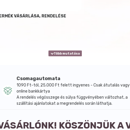
TERMÉK VÁSÁRLÁSA, RENDELÉSE
Csomagautomata
1090 Ft-tól, 25.000 Ft felett ingyenes - Csak átutalás vagy
online bankkártya
A rendelés végösszege és súlya függvényében változhat, a
szállítási ajánlatokat a megrendelés során láthatja.
 VÁSÁRLÓNK! KÖSZÖNJÜK A 