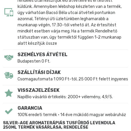
rendelés után készítjük elő átvételre és értesítést
küldünk. Amennyiben Webshop készleten van a termék,
úgy várhatóan Bacsó Béla utcai átvételi pontunkon
azonnal, Tétényi úti üzletünkben leghamarabb a
munkanap végén, 17:30-tól vehető át. Az értesítést
mindkét esetben várja meg. Ha a termék Rendelhető
státuszban van, úgy terméktől függően 1-2 munkanap
alatt készítjük össze
SZEMÉLYES ÁTVÉTEL
Budapesten 0 Ft.
SZÁLLÍTÁSI DÍJAK
Csomagautomata 1 090 Ft-tól, 25 000 Ft felett ingyenes
VISSZAJELZÉSEK
NapiBio vásárlói értékelés: 2000+ vélemény, 4,9/5.
GARANCIA
100% eredeti termék • 14 éve működő magyar webáruház
SILVER-AGE AROMATERÁPIÁS TUSFÜRDŐ LEVENDULA
250ML TERMÉK VÁSÁRLÁSA, RENDELÉSE