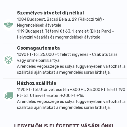
Személyes átvétel díj nélkül
1084 Budapest, Bacsó Béla u. 29. (Rákóczi tér) -
Megrendelések átvétele
1119 Budapest, Tétényi út 63. 1. emelet (Bikás Park) -
Helyszíni vásárlás és megrendelések átvétele
Csomagautomata
1090 Ft-tól, 25.000 Ft felett ingyenes - Csak átutalás
vagy online bankkártya
A rendelés végösszege és súlya függvényében változhat, a
szállítási ajánlatokat a megrendelés során láthatja.
Házhoz szállítás
1190 Ft-tól, Utánvét esetén +300 Ft, 25.000 Ft felett 190
Ft-tól, Utánvét esetén +300 Ft +1%
A rendelés végösszege és súlya függvényében változhat, a
szállítási ajánlatokat a megrendelés során láthatja.
LEGYEN ÖN IS ELÉGEDETT VÁSÁRLÓNK!