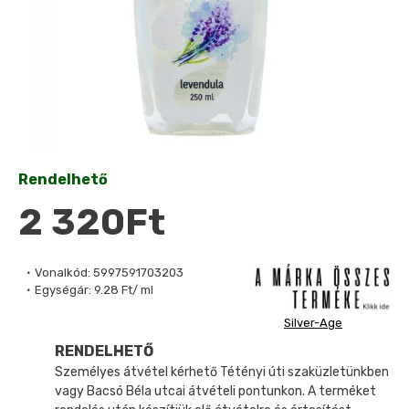
Rendelhető
2 320Ft
Vonalkód:
5997591703203
Egységár:
9.28 Ft/ ml
Silver-Age
RENDELHETŐ
Személyes átvétel kérhető Tétényi úti szaküzletünkben
vagy Bacsó Béla utcai átvételi pontunkon. A terméket