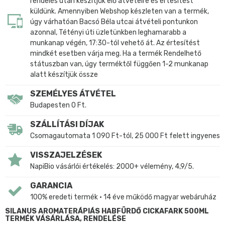
rendelés után készítjük elő átvételre és értesítést
küldünk. Amennyiben Webshop készleten van a termék,
úgy várhatóan Bacsó Béla utcai átvételi pontunkon
azonnal, Tétényi úti üzletünkben leghamarabb a
munkanap végén, 17:30-tól vehető át. Az értesítést
mindkét esetben várja meg. Ha a termék Rendelhető
státuszban van, úgy terméktől függően 1-2 munkanap
alatt készítjük össze
SZEMÉLYES ÁTVÉTEL
Budapesten 0 Ft.
SZÁLLÍTÁSI DÍJAK
Csomagautomata 1 090 Ft-tól, 25 000 Ft felett ingyenes
VISSZAJELZÉSEK
NapiBio vásárlói értékelés: 2000+ vélemény, 4,9/5.
GARANCIA
100% eredeti termék • 14 éve működő magyar webáruház
SILANUS AROMATERÁPIÁS HABFÜRDŐ CICKAFARK 500ML
TERMÉK VÁSÁRLÁSA, RENDELÉSE