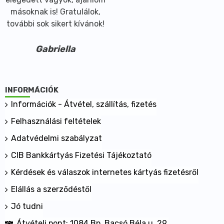
másoknak is! Gratulálok,
további sok sikert kívánok!
Gabriella
INFORMÁCIÓK
Információk - Átvétel, szállítás, fizetés
Felhasználási feltételek
Adatvédelmi szabályzat
CIB Bankkártyás Fizetési Tájékoztató
Kérdések és válaszok internetes kártyás fizetésről
Elállás a szerződéstől
Jó tudni
Átvételi pont: 1084 Bp. Bacsó Béla u. 29.