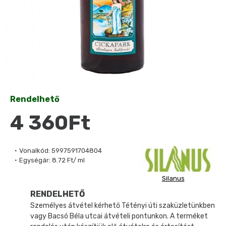
Rendelhető
4 360Ft
Vonalkód:
5997591704804
Egységár:
8.72 Ft/ ml
Silanus
RENDELHETŐ
Személyes átvétel kérhető Tétényi úti szaküzletünkben
vagy Bacsó Béla utcai átvételi pontunkon. A terméket