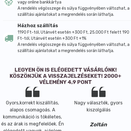
vagy online bankkártya
A rendelés végösszege és súlya függvényében változhat, a
szállítási ajánlatokat a megrendelés során láthatja.
Házhoz szállítás
1190 Ft-tól, Utánvét esetén +300 Ft, 25.000 Ft felett 190
Ft-tól, Utánvét esetén +300 Ft +1%
A rendelés végösszege és súlya függvényében változhat, a
szállítási ajánlatokat a megrendelés során láthatja.
LEGYEN ÖN IS ELÉGEDETT VÁSÁRLÓNK!
KÖSZÖNJÜK A VISSZAJELZÉSEKET! 2000+
VÉLEMÉNY 4,9 PONT
Gyors,korrekt kiszállítás,
Nagy választék, gyors
alapos csomagoás. A
kiszolgálás
kommunikáció is tökéletes,
és az árak is megfelelőek. Én
Zoltán
elégedett vagyok, ajánlom