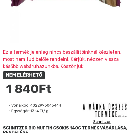
Ez a termék jelenleg nincs beszállítóinknál készleten,
most nem tud belőle rendelni. Kérjük, nézzen vissza
később webáruházunkba. Köszönjük.
NEM ELÉRHETŐ
1 840Ft
Vonalkód:
4022993045444
Egységár:
13.14 Ft/ g
Schnitzer
SCHNITZER BIO MUFFIN CSOKIS 140G TERMÉK VÁSÁRLÁSA,
RENDELÉSE