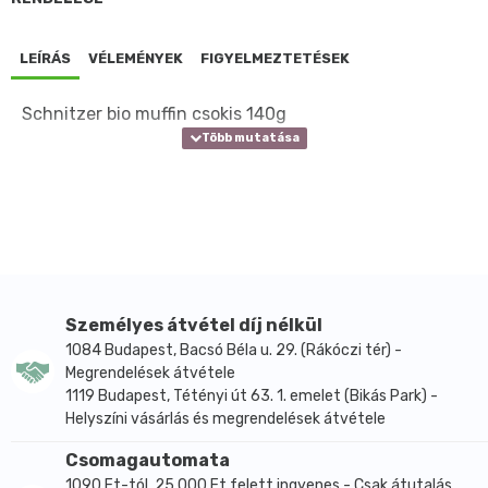
LEÍRÁS
VÉLEMÉNYEK
FIGYELMEZTETÉSEK
Schnitzer bio muffin csokis 140g
Személyes átvétel díj nélkül
1084 Budapest, Bacsó Béla u. 29. (Rákóczi tér) -
Megrendelések átvétele
1119 Budapest, Tétényi út 63. 1. emelet (Bikás Park) -
Helyszíni vásárlás és megrendelések átvétele
Csomagautomata
1090 Ft-tól, 25.000 Ft felett ingyenes - Csak átutalás