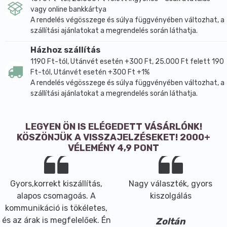
vagy online bankkártya
A rendelés végösszege és súlya függvényében változhat, a
szállítási ajánlatokat a megrendelés során láthatja.
Házhoz szállítás
1190 Ft-tól, Utánvét esetén +300 Ft, 25.000 Ft felett 190
Ft-tól, Utánvét esetén +300 Ft +1%
A rendelés végösszege és súlya függvényében változhat, a
szállítási ajánlatokat a megrendelés során láthatja.
LEGYEN ÖN IS ELÉGEDETT VÁSÁRLÓNK!
KÖSZÖNJÜK A VISSZAJELZÉSEKET! 2000+
VÉLEMÉNY 4,9 PONT
Gyors,korrekt kiszállítás,
Nagy választék, gyors
alapos csomagoás. A
kiszolgálás
kommunikáció is tökéletes,
és az árak is megfelelőek. Én
Zoltán