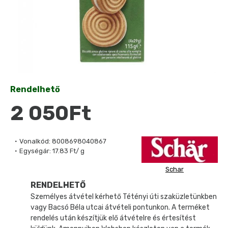
Rendelhető
2 050Ft
Vonalkód:
8008698040867
Egységár:
17.83 Ft/ g
Schar
RENDELHETŐ
Személyes átvétel kérhető Tétényi úti szaküzletünkben
vagy Bacsó Béla utcai átvételi pontunkon. A terméket
rendelés után készítjük elő átvételre és értesítést