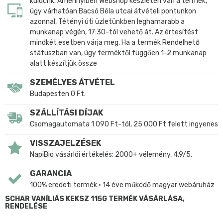
küldünk. Amennyiben Webshop készleten van a termék,
úgy várhatóan Bacsó Béla utcai átvételi pontunkon
azonnal, Tétényi úti üzletünkben leghamarabb a
munkanap végén, 17:30-tól vehető át. Az értesítést
mindkét esetben várja meg. Ha a termék Rendelhető
státuszban van, úgy terméktől függően 1-2 munkanap
alatt készítjük össze
SZEMÉLYES ÁTVÉTEL
Budapesten 0 Ft.
SZÁLLÍTÁSI DÍJAK
Csomagautomata 1 090 Ft-tól, 25 000 Ft felett ingyenes
VISSZAJELZÉSEK
NapiBio vásárlói értékelés: 2000+ vélemény, 4,9/5.
GARANCIA
100% eredeti termék • 14 éve működő magyar webáruház
SCHAR VANÍLIÁS KEKSZ 115G TERMÉK VÁSÁRLÁSA,
RENDELÉSE