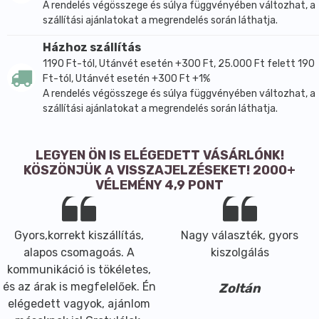
A rendelés végösszege és súlya függvényében változhat, a
szállítási ajánlatokat a megrendelés során láthatja.
Házhoz szállítás
1190 Ft-tól, Utánvét esetén +300 Ft, 25.000 Ft felett 190
Ft-tól, Utánvét esetén +300 Ft +1%
A rendelés végösszege és súlya függvényében változhat, a
szállítási ajánlatokat a megrendelés során láthatja.
LEGYEN ÖN IS ELÉGEDETT VÁSÁRLÓNK!
KÖSZÖNJÜK A VISSZAJELZÉSEKET! 2000+
VÉLEMÉNY 4,9 PONT
Gyors,korrekt kiszállítás,
Nagy választék, gyors
alapos csomagoás. A
kiszolgálás
kommunikáció is tökéletes,
és az árak is megfelelőek. Én
Zoltán
elégedett vagyok, ajánlom