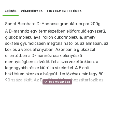
LEÍRÁS
VÉLEMÉNYEK
FIGYELMEZTETÉSEK
Sanct Bernhard D-Mannose granulátum por 200g
A D-mannóz egy természetben előforduló egyszerű,
glükóz molekulával rokon cukormolekula, amely
sokféle gyümölcsben megtalálható, pl. az almában, az
kék és a vörös áfonyában. Azonban a glükózzal
ellentétben a D-mannóz csak elenyésző
mennyiségben szívódik fel a szervezetünkben, a
legnagyobb része kiürül a vizelettel. A E.coli
baktérium okozza a húgyúti fertőzések mintegy 80-
90 százalékát. Az E.coli baktérium hozzátartozik az
emberi bélrendszer nomális bélflórájához, de még ez a
normális E.coli sem szabadna, hogy a húgyhólyagban
vagy a húgyutakban tartózkodjon. Ezeken a
területeken osztódva és sokszorozódva,
nemkívánatos gyulladásokat okozhat.