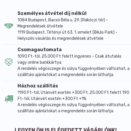
A D-mannóz egy cukormolekula, ami több
gyümölcsben is megtalálható kisebb mennyiségben. A
Személyes átvétel díj nélkül
koncentrált kivonat ezért teljesen természetes
1084 Budapest, Bacsó Béla u. 29. (Rákóczi tér) -
eredetű, és veszélytelen még a gyerekek számára is.
Megrendelések átvétele
A hatékonyságát pedig azon tulajdonsága biztosítja,
1119 Budapest, Tétényi út 63. 1. emelet (Bikás Park) -
Helyszíni vásárlás és megrendelések átvétele
hogy csak nagyon kis mértékben képes felszívódni a
szervezetben, és a nagy része a vizelettel együtt
Csomagautomata
távozik. A hólyaghurutot túlnyomórészt az E.coli
1090 Ft-tól, 25.000 Ft felett ingyenes - Csak átutalás
baktériumok okozzák, amelyek a húgyutak falain
vagy online bankkártya
tapadnak meg, így önmagában a vizelettel csak
A rendelés végösszege és súlya függvényében változhat, a
nagyon kevés mennyiségtől szabadul meg a
szállítási ajánlatokat a megrendelés során láthatja.
szervezet. Itt jön képbe a D-mannóz molekula, amihez
Házhoz szállítás
viszont már hozzákapcsolódik az említett baktérium,
1190 Ft-tól, Utánvét esetén +300 Ft, 25.000 Ft felett 190
ezáltal egyszerűen kimosódik a vizelettel.
Ft-tól, Utánvét esetén +300 Ft +1%
A D-mannóz megtisztítja a húgyhólyagot és a
A rendelés végösszege és súlya függvényében változhat, a
húgyutakat, ahogy áthalad azokon. Ez az anyag
szállítási ajánlatokat a megrendelés során láthatja.
nemcsak a nyálkahártyát tisztítja meg, de a
baktériumsejtek számára lehetetlenné teszi, hogy
LEGYEN ÖN IS ELÉGEDETT VÁSÁRLÓNK!