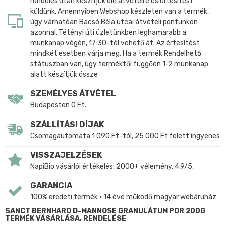
rendelés után készítjük elő átvételre és értesítést
küldünk. Amennyiben Webshop készleten van a termék,
úgy várhatóan Bacsó Béla utcai átvételi pontunkon
azonnal, Tétényi úti üzletünkben leghamarabb a
munkanap végén, 17:30-tól vehető át. Az értesítést
mindkét esetben várja meg. Ha a termék Rendelhető
státuszban van, úgy terméktől függően 1-2 munkanap
alatt készítjük össze
SZEMÉLYES ÁTVÉTEL
Budapesten 0 Ft.
SZÁLLÍTÁSI DÍJAK
Csomagautomata 1 090 Ft-tól, 25 000 Ft felett ingyenes
VISSZAJELZÉSEK
NapiBio vásárlói értékelés: 2000+ vélemény, 4,9/5.
GARANCIA
100% eredeti termék • 14 éve működő magyar webáruház
SANCT BERNHARD D-MANNOSE GRANULÁTUM POR 200G
TERMÉK VÁSÁRLÁSA, RENDELÉSE