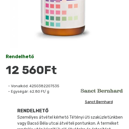
Rendelhető
12 560Ft
Vonalkód:
4250382207535
Egységár:
62.80 Ft/ g
Sanct Bernhard
RENDELHETŐ
Személyes átvétel kérhető Tétényi úti szaküzletünkben
vagy Bacsó Béla utcai átvételi pontunkon. A terméket