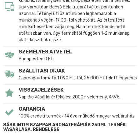
küldünk. Amennyiben Webshop készleten van a termék,
úgy várhatóan Bacsó Béla utcai átvételi pontunkon
azonnal, Tétényi úti üzletünkben leghamarabb a
munkanap végén, 17:30-tól vehető át. Az értesítést
mindkét esetben várja meg. Ha a termék Rendelhető
státuszban van, úgy terméktől függően 1-2 munkanap
alatt készítjük össze
SZEMÉLYES ÁTVÉTEL
Budapesten 0 Ft.
SZÁLLÍTÁSI DÍJAK
Csomagautomata 1 090 Ft-tól, 25 000 Ft felett ingyenes
VISSZAJELZÉSEK
NapiBio vásárlói értékelés: 2000+ vélemény, 4,9/5.
GARANCIA
100% eredeti termék • 14 éve működő magyar webáruház
SÁBA INTIM SZAPPAN AROMATERÁPIÁS 250ML TERMÉK
VÁSÁRLÁSA, RENDELÉSE