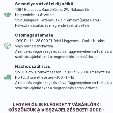
Személyes átvétel díj nélkül
1084 Budapest, Bacsó Béla u. 29. (Rákóczi tér) -
Megrendelések átvétele
1119 Budapest, Tétényi út 63. 1. emelet (Bikás Park) -
Helyszíni vásárlás és megrendelések átvétele
Csomagautomata
1090 Ft-tól, 25.000 Ft felett ingyenes - Csak átutalás
vagy online bankkártya
A rendelés végösszege és súlya függvényében változhat, a
szállítási ajánlatokat a megrendelés során láthatja.
Házhoz szállítás
1190 Ft-tól, Utánvét esetén +300 Ft, 25.000 Ft felett 190
Ft-tól, Utánvét esetén +300 Ft +1%
A rendelés végösszege és súlya függvényében változhat, a
szállítási ajánlatokat a megrendelés során láthatja.
LEGYEN ÖN IS ELÉGEDETT VÁSÁRLÓNK!
KÖSZÖNJÜK A VISSZAJELZÉSEKET! 2000+