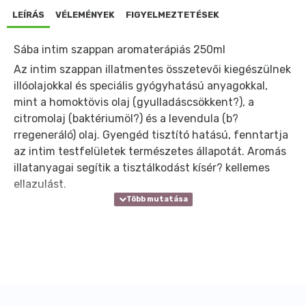
LEÍRÁS
VÉLEMÉNYEK
FIGYELMEZTETÉSEK
Sába intim szappan aromaterápiás 250ml
Az intim szappan illatmentes összetevői kiegészülnek
illóolajokkal és speciális gyógyhatású anyagokkal,
mint a homoktövis olaj (gyulladáscsökkent?), a
citromolaj (baktériumöl?) és a levendula (b?
rregeneráló) olaj. Gyengéd tisztító hatású, fenntartja
az intim testfelületek természetes állapotát. Aromás
illatanyagai segítik a tisztálkodást kísér? kellemes
ellazulást.