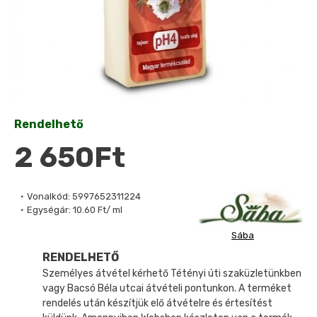
Rendelhető
2 650Ft
Vonalkód:
5997652311224
Egységár:
10.60 Ft/ ml
Sába
RENDELHETŐ
Személyes átvétel kérhető Tétényi úti szaküzletünkben
vagy Bacsó Béla utcai átvételi pontunkon. A terméket
rendelés után készítjük elő átvételre és értesítést