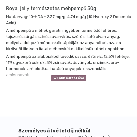
Royal jelly természetes méhpempő 30g
Hatóanyag: 10-HDA - 2,37 mg/g, 4,74 mg/g (10 Hydroxy 2 Decenoic
Acid)
A méhpempő a méhek garatmirigyében termelődő fehéres,
tejszerű, sárgás színű, savanykás, szúrós illatú olyan anyag,
mellyel a dolgozó méhecskék táplálják az anyaméhet, azaz a
királynőt illetve a fiatal méhecskéket kikelésük utáni napokban.
A méhpempő az alábbiakból tevődik össze: 67% víz, 12,5% fehérje,
11% egyszerű cukrok, 5% zsírsavak, ásványok, enzimek, pro-
hormonok, antibiotikus hatású anyagok, esszenciális
aminosavak.
Fontos természetes forrása az acetilkolin nevű idegi
ingerületátvivő anyagnak, valamint a 10-HDA savnak
(antibakteriális, gombaölő és vírusölő hatóanyag), amely erősíti a
szervezet védekezőképességét a betegségek ellen, és segíti a
szabad gyökök eltávolítását.
Csaknem az összes B-vitamin megtalálható B1, B2, B3, B5, B6, B7,
B8, B9 – Folsav.
18 féle esszenciális aminosav mind magas koncentrációban
Személyes átvétel díj nélkül
találhatók meg a méhpempőben.