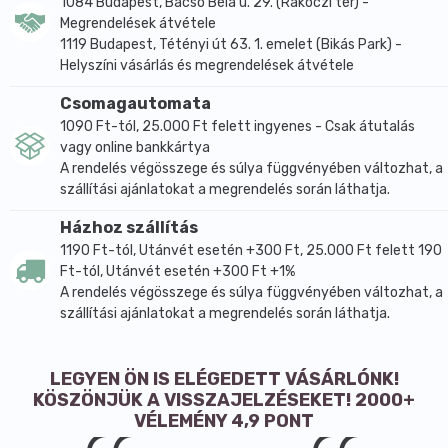
Továbbá tartalmaz DNS-t és RNS-t melyek rákos
1084 Budapest, Bacsó Béla u. 29. (Rákóczi tér) -
megbetegedéseknél fontos szerepet töltenek be.
Megrendelések átvétele
Ásványi anyagokban és nyomelemekben gazdag: kálium, kalcium,
1119 Budapest, Tétényi út 63. 1. emelet (Bikás Park) -
nátrium, cink, vas, réz, mangán, magnézium, foszfor, szelén,
Helyszíni vásárlás és megrendelések átvétele
szilícium.
Legfontosabb cukortartalma a fruktóz és a glükóz, melyeket a
Csomagautomata
sejtjeink közvetlenül használnak fel mint energiát, inzulin
1090 Ft-tól, 25.000 Ft felett ingyenes - Csak átutalás
használata nélkül. Telített zsírsavakat tartalmaz, amelyek a
vagy online bankkártya
helyes szervi folyamatokhoz elengedhetetlenek.
A rendelés végösszege és súlya függvényében változhat, a
A méhpempőt, méhpempős termékeket az alábbi területeken
szállítási ajánlatokat a megrendelés során láthatja.
alkalmazták már eddig is sikeresen és az alábbi tünetek esetén
Házhoz szállítás
keresnek fel engem vásárlók:
1190 Ft-tól, Utánvét esetén +300 Ft, 25.000 Ft felett 190
Gyulladáscsökkentő és baktériumölő hatással rendelkezik
Ft-tól, Utánvét esetén +300 Ft +1%
Méregtelenítő hatású
Szív és érrendszeri problémákra nyújt hatékony megoldást
A rendelés végösszege és súlya függvényében változhat, a
Szabályozza a vérnyomást, csökkenti az infarktus esélyét
szállítási ajánlatokat a megrendelés során láthatja.
Szabályozza a vér cukorszintjét, azaz cukorbetegeknek is
fogyasztható
Meddő hölgyeknél segíti a megtermékenyítést, teherbeesést
LEGYEN ÖN IS ELÉGEDETT VÁSÁRLÓNK!
Kismamáknál tejképződést fokoz
KÖSZÖNJÜK A VISSZAJELZÉSEKET! 2000+
Rossz étvágy esetén étvágy fokozó hatása van
VÉLEMÉNY 4,9 PONT
Rosszul alvó gyerekeken is segített már