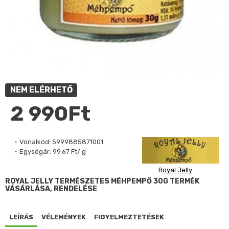
NEM ELÉRHETŐ
2 990Ft
Vonalkód:
5999885871001
Egységár:
99.67 Ft/ g
Royal Jelly
ROYAL JELLY TERMÉSZETES MÉHPEMPŐ 30G TERMÉK
VÁSÁRLÁSA, RENDELÉSE
LEÍRÁS
VÉLEMÉNYEK
FIGYELMEZTETÉSEK