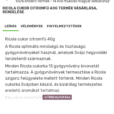
100% eredeti termék • 14 éve működő magyar webáruház
RICOLA CUKOR CITROMFŰ 40G TERMÉK VÁSÁRLÁSA,
RENDELÉSE
LEÍRÁS
VÉLEMÉNYEK
FIGYELMEZTETÉSEK
Ricola cukor citromfű 40g
A Ricola optimális minőségű és tisztaságú
gyógynövényeket használ, amelyek Svájc hegyvidéki
területeiről származnak.
Minden Ricola cukorka 13 gyógynövény kivonatát
tartalmazza. A gyógynövények termesztése a Ricola
szigorú felügyelete mellett történik. Minden Ricola
cukorka Svájcban készül, és kizárólag természetes
eredetű aromákat tartalmaz.
Steviával édesített*
* A szteviol-glikozidok a Stevia leveléből származnak.
Cukormentes, Frissít és jótékony hatású a torokra.