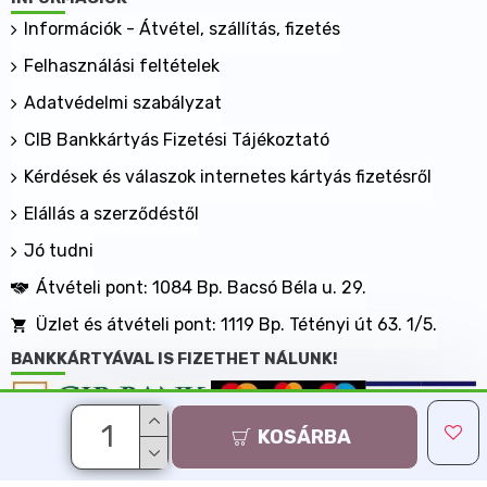
Információk - Átvétel, szállítás, fizetés
Felhasználási feltételek
Adatvédelmi szabályzat
CIB Bankkártyás Fizetési Tájékoztató
Kérdések és válaszok internetes kártyás fizetésről
Elállás a szerződéstől
Jó tudni
Átvételi pont: 1084 Bp. Bacsó Béla u. 29.
Üzlet és átvételi pont: 1119 Bp. Tétényi út 63. 1/5.
BANKKÁRTYÁVAL IS FIZETHET NÁLUNK!
KOSÁRBA
Minden jog fenntartva, MaxShopping Kft. 2013-2026
Árukereső.hu