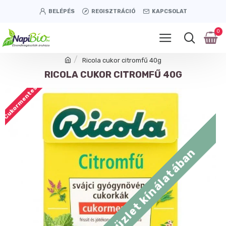
BELÉPÉS
REGISZTRÁCIÓ
KAPCSOLAT
0
Ricola cukor citromfű 40g
RICOLA CUKOR CITROMFŰ 40G
Cukormentes
Tétényi úti üzlet kínálatában