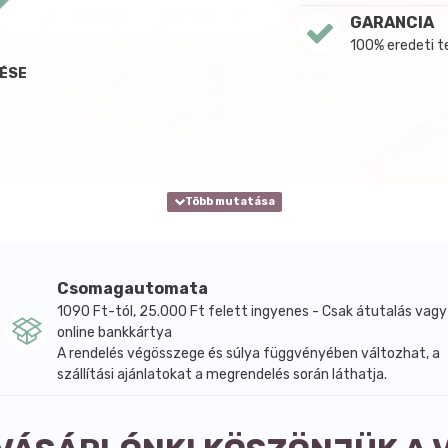
GARANCIA
100% eredeti 
LÉSE
Csomagautomata
1090 Ft-tól, 25.000 Ft felett ingyenes - Csak átutalás vagy
online bankkártya
A rendelés végösszege és súlya függvényében változhat, a
szállítási ajánlatokat a megrendelés során láthatja.