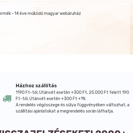
termék • 14 éve működő magyar webáruház
Házhoz szállítás
1190 Ft-tól, Utánvét esetén +300 Ft, 25.000 Ft felett 190
Ft-tól, Utánvét esetén +300 Ft +1%
A rendelés végösszege és súlya függvényében változhat, a
szállítási ajánlatokat a megrendelés során láthatja.