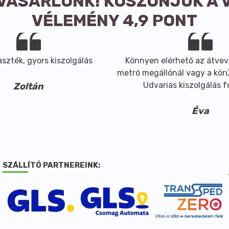
 VÁSÁRLÓNK! KÖSZÖNJÜK A 
VÉLEMÉNY 4,9 PONT
szték, gyors kiszolgálás
Könnyen elérhető az átvev
metró megállónál vagy a körút
Udvarias kiszolgálás 
Zoltán
Éva
SZÁLLÍTÓ PARTNEREINK: