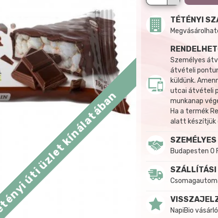
TÉTÉNYI SZ
Megvásárolható:
RENDELHET
Személyes átvé
átvételi pontun
küldünk. Amenn
utcai átvételi
tényi úti üzlet kínálatában
munkanap végén
Ha a termék R
alatt készítjük
SZEMÉLYES
Budapesten 0 
SZÁLLÍTÁSI
Csomagautomat
VISSZAJEL
NapiBio vásárló