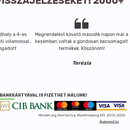
VISSZAJELZÉSEKET! 2000+
őhely a 4-es
Megrendelést követő második napon már a
i villamossal..
kezemben voltak a gondosan becsomagolt
fogadott
termékek. Köszönöm!
Terézia
BANKKÁRTYÁVAL IS FIZETHET NÁLUNK!
Minden jog fenntartva, MaxShopping Kft. 2013-2026
Árukereső.hu