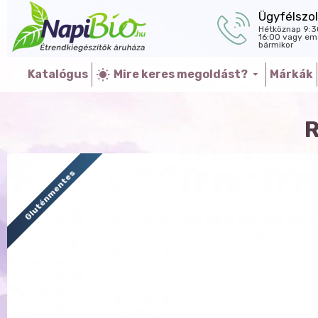
Ügyfélszol
Hétköznap 9:3
16:00 vagy ema
bármikor
Katalógus
Mire keres megoldást?
Márkák
R
Gluténmentes