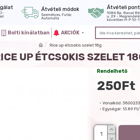
gálat
Átvételi pont
Átvételi módok
0-
1084 Bp. Bacsó Bé
Személyes, Futár,
il
u. 29 - Megrendelé
Automata
követően H-P 10-1
Bolti kínálatban
AKCIÓK
Rice up étcsokis szelet 18g
ICE UP ÉTCSOKIS SZELET 1
Rendelhető
250Ft
Vonalkód:
380023
Egységár:
13.89 Ft/