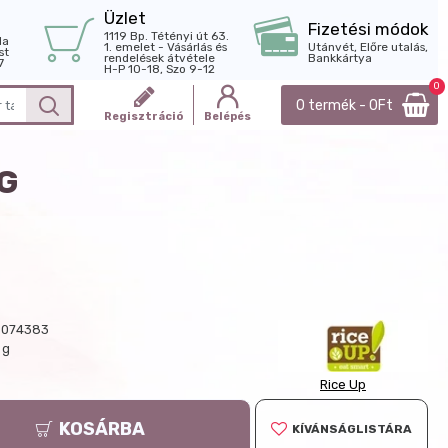
Üzlet
Fizetési módok
1119 Bp. Tétényi út 63.
la
1. emelet - Vásárlás és
Utánvét, Előre utalás,
st
rendelések átvétele
Bankkártya
7
H-P 10-18, Szo 9-12
0
0 termék - 0Ft
Regisztráció
Belépés
8G
3074383
 g
Rice Up
KOSÁRBA
KÍVÁNSÁGLISTÁRA