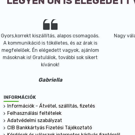
LEGYEN ÖN IS ELÉGEDETT
Gyors,korrekt kiszállítás, alapos csomagoás.
Nagy vála
A kommunikáció is tökéletes, és az árak is
megfelelőek. Én elégedett vagyok, ajánlom
másoknak is! Gratulálok, további sok sikert
kívánok!
Gabriella
INFORMÁCIÓK
Információk - Átvétel, szállítás, fizetés
Felhasználási feltételek
Adatvédelmi szabályzat
CIB Bankkártyás Fizetési Tájékoztató
Kérdések és válaszok internetes kártyás fizetésről