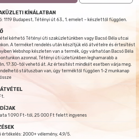
AKÜZLETI KÍNÁLATBAN
 1119 Budapest, Tétényi út 63., 1. emelet – készlettől függően.
Ő
tel kérhető Tétényi úti szaküzletünkben vagy Bacsó Béla utcai
kon. A terméket rendelés után készítjük elő átvételre és értesítést
yiben Webshop készleten van a termék, úgy várhatóan Bacsó Béla
 pontunkon azonnal, Tétényi úti üzletünkben leghamarabb a
, 17:30-tól vehető át. Az értesítést mindkét esetben várja meg.
endelhető státuszban van, úgy terméktől függően 1-2 munkanap
 össze
 ÁTVÉTEL
Ft.
 DÍJAK
a 1 090 Ft-tól, 25 000 Ft felett ingyenes
ZÉSEK
i értékelés: 2000+ vélemény, 4,9/5.