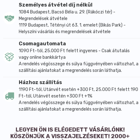
Személyes átvétel díj nélkül
gyengéden kezelje a fejbőrét is. Vigyázzon, hogy ne
1084 Budapest, Bacsó Béla u. 29. (Rákóczi tér) -
gubancolja össze a haját. Tulajdonságok: – tisztítja a
Megrendelések átvétele
hajat és a fejbőrt, – regenerálja és táplálja a hajat, –
1119 Budapest, Tétényi út 63. 1. emelet (Bikás Park) -
erősíti a hajszálakat, – puhaságot ad a hajnak.
Helyszíni vásárlás és megrendelések átvétele
Természetes kenderolaj CBD-vel – a kender növény
Csomagautomata
(Cannabis sativa) magjából kivonva. Erős kondicionáló
1090 Ft-tól, 25.000 Ft felett ingyenes - Csak átutalás
és védő tulajdonságokkal rendelkezik. Gazdag
vagy online bankkártya
biológiailag aktív anyagokban, mint például
A rendelés végösszege és súlya függvényében változhat, a
Cannabidiol (CBD), tokoferol és terpenol,
szállítási ajánlatokat a megrendelés során láthatja.
vitaminokban, ásványi anyagokban és fehérjékben.
Ezek az összetevők antioxidáns, gyulladáscsökkentő
Házhoz szállítás
és fertőtlenítő hatásúak. A CBD regeneráló, hidratáló
1190 Ft-tól, Utánvét esetén +300 Ft, 25.000 Ft felett 190
Ft-tól, Utánvét esetén +300 Ft +1%
és öregedésgátló tulajdonságokkal is rendelkezik.
A rendelés végösszege és súlya függvényében változhat, a
Gyorsítja a bőr mikrokárosodásainak gyógyulását,
szállítási ajánlatokat a megrendelés során láthatja.
megakadályozza a vízveszteséget és véd a
kedvezőtlen külső tényezőkkel szemben, beleértve az
ultraibolya sugárzást is.
LEGYEN ÖN IS ELÉGEDETT VÁSÁRLÓNK!
KÖSZÖNJÜK A VISSZAJELZÉSEKET! 2000+