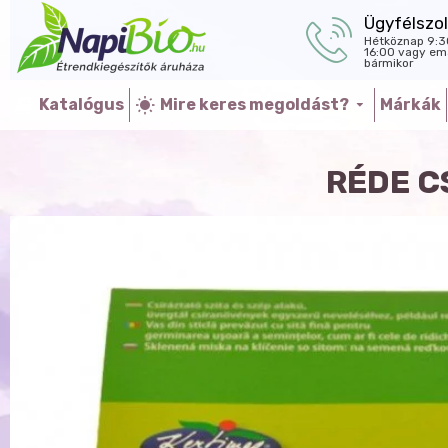
Ügyfélszol
Hétköznap 9:3
16:00 vagy ema
bármikor
Katalógus
Mire keres megoldást?
Márkák
RÉDE C