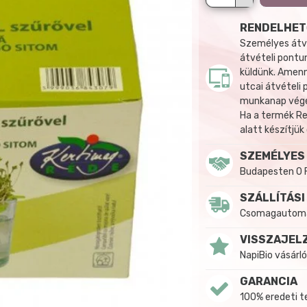
RENDELHET
Személyes átvé
átvételi pontun
küldünk. Amenn
utcai átvételi
munkanap végén
Ha a termék R
alatt készítjük
SZEMÉLYES
Budapesten 0 
SZÁLLÍTÁSI
Csomagautomat
VISSZAJEL
NapiBio vásárló
GARANCIA
100% eredeti 