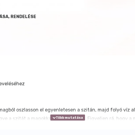
ÁSA, RENDELÉSE
neveléséhez
ó magból oszlasson el egyenletesen a szitán, majd folyó víz al
egye a szitát a magokkal egy éjszakára. Figyeljen rá, hogy a
 és a magokat öblítse át folyó víz alatt (általában napi két