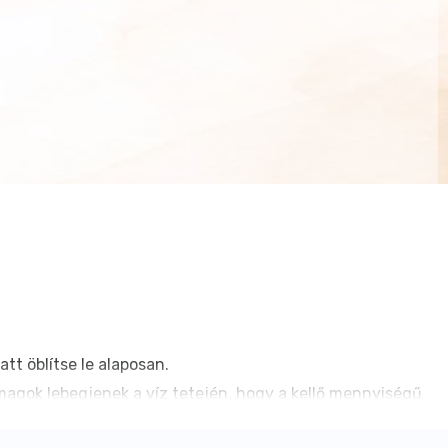
att öblítse le alaposan.
 magok lebegjenek a víz tetején, hogy a kellő mennyiségű
szer, de ez függ az adott csíráztatni való magtól is). A