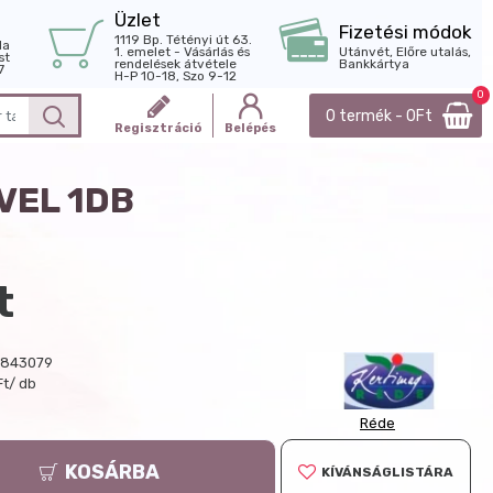
Üzlet
Fizetési módok
1119 Bp. Tétényi út 63.
la
1. emelet - Vásárlás és
Utánvét, Előre utalás,
st
rendelések átvétele
Bankkártya
7
H-P 10-18, Szo 9-12
0
0 termék - 0Ft
Regisztráció
Belépés
VEL 1DB
t
6843079
Ft/ db
Réde
KOSÁRBA
KÍVÁNSÁGLISTÁRA