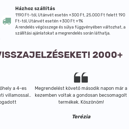
vizet tudnak felszívni.
Házhoz szállítás
 annál lágyabb lesz az ízük. Felhasználásuk rendkívül
1190 Ft-tól, Utánvét esetén +300 Ft, 25.000 Ft felett 190
Ft-tól, Utánvét esetén +300 Ft +1%
ákat és leveseket. Minden gyermek számára nagy élmény
A rendelés végösszege és súlya függvényében változhat, a
szállítási ajánlatokat a megrendelés során láthatja.
VISSZAJELZÉSEKET! 2000+
őhely a 4-es
Megrendelést követő második napon már a
i villamossal..
kezemben voltak a gondosan becsomagolt
fogadott
termékek. Köszönöm!
Terézia