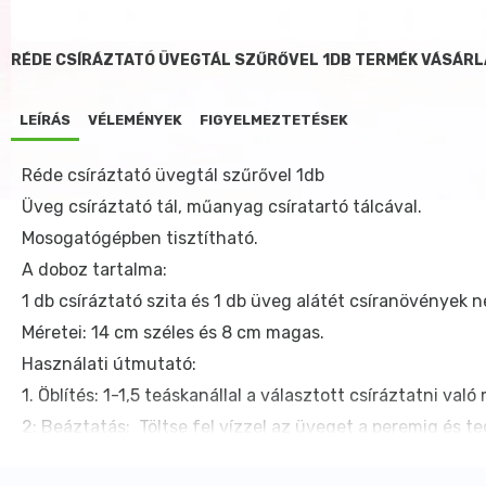
RÉDE CSÍRÁZTATÓ ÜVEGTÁL SZŰRŐVEL 1DB TERMÉK VÁSÁRL
LEÍRÁS
VÉLEMÉNYEK
FIGYELMEZTETÉSEK
Réde csíráztató üvegtál szűrővel 1db
Üveg csíráztató tál, műanyag csíratartó tálcával.
Mosogatógépben tisztítható.
A doboz tartalma:
1 db csíráztató szita és 1 db üveg alátét csíranövények 
Méretei: 14 cm széles és 8 cm magas.
Használati útmutató:
1. Öblítés: 1-1,5 teáskanállal a választott csíráztatni val
2: Beáztatás: Töltse fel vízzel az üveget a peremig és t
folyadékot magukba tudják szívni.
3. Csíráztatás: Az edényben lévő vizet minden nap cserélje