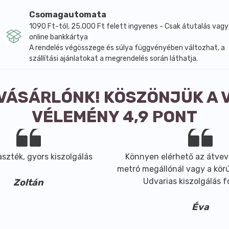
 hogy a vízben álljanak, a kifejlődő kis gyökereik elegendő 
Csomagautomata
sírázás 4-8 napig tarthat. Minél hosszabban állnak a csírák,
1090 Ft-tól, 25.000 Ft felett ingyenes - Csak átutalás vagy
online bankkártya
kotói is lehetnek. Kiválóan díszíthetik is a különféle salát
A rendelés végösszege és súlya függvényében változhat, a
szállítási ajánlatokat a megrendelés során láthatja.
 VÁSÁRLÓNK! KÖSZÖNJÜK A 
VÉLEMÉNY 4,9 PONT
szték, gyors kiszolgálás
Könnyen elérhető az átvev
metró megállónál vagy a körút
Udvarias kiszolgálás 
Zoltán
Éva