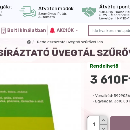
gálat
Átvételi pont
Átvételi módok
0-
1084 Bp. Bacsó Bé
Személyes, Futár,
il
u. 29 - Megrendelé
Automata
követően H-P 10-1
Bolti kínálatban
AKCIÓK
Réde csíráztató üvegtál szűrővel 1db
SÍRÁZTATÓ ÜVEGTÁL SZŰRŐ
Rendelhető
3 610F
Vonalkód:
599903
Egységár:
3610.00 