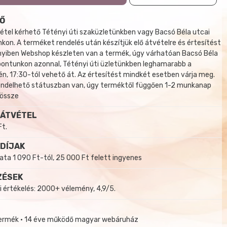
Ő
tel kérhető Tétényi úti szaküzletünkben vagy Bacsó Béla utcai
kon. A terméket rendelés után készítjük elő átvételre és értesítést
yiben Webshop készleten van a termék, úgy várhatóan Bacsó Béla
 pontunkon azonnal, Tétényi úti üzletünkben leghamarabb a
, 17:30-tól vehető át. Az értesítést mindkét esetben várja meg.
endelhető státuszban van, úgy terméktől függően 1-2 munkanap
 össze
 ÁTVÉTEL
Ft.
 DÍJAK
a 1 090 Ft-tól, 25 000 Ft felett ingyenes
ZÉSEK
i értékelés: 2000+ vélemény, 4,9/5.
termék • 14 éve működő magyar webáruház