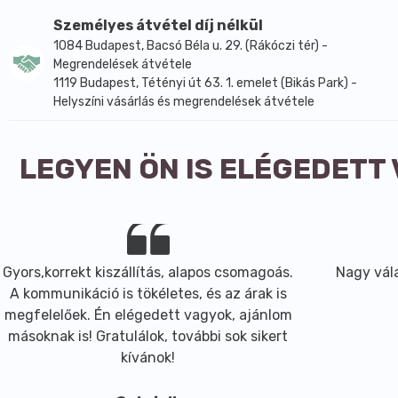
magok gyorsan elkezdenek csírázni, ilyenkor már nem kell,
Személyes átvétel díj nélkül
4. Csírák elkészítése: A használt csíramagtól függően a c
1084 Budapest, Bacsó Béla u. 29. (Rákóczi tér) -
Megrendelések átvétele
sokrétű, alkalmasak köretnek, de levesek vagy saláták al
1119 Budapest, Tétényi út 63. 1. emelet (Bikás Park) -
egy vajas kenyér, amire csírát szórtak!
Helyszíni vásárlás és megrendelések átvétele
A szita anyaga: PP polipropilén.
LEGYEN ÖN IS ELÉGEDETT
Gyors,korrekt kiszállítás, alapos csomagoás.
Nagy vála
A kommunikáció is tökéletes, és az árak is
megfelelőek. Én elégedett vagyok, ajánlom
másoknak is! Gratulálok, további sok sikert
kívánok!