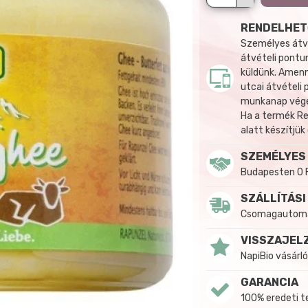
RENDELHET
Személyes átvé
átvételi pontun
küldünk. Amenn
utcai átvételi
munkanap végén
Ha a termék R
alatt készítjük
SZEMÉLYES
Budapesten 0 
SZÁLLÍTÁSI
Csomagautomat
VISSZAJEL
NapiBio vásárló
GARANCIA
100% eredeti 