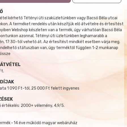
Ő
tel kérhető Tétényi úti szaküzletünkben vagy Bacsó Béla utcai
kon. A terméket rendelés után készítjük elő átvételre és értesítést
yiben Webshop készleten van a termék, úgy várhatóan Bacsó Béla
 pontunkon azonnal, Tétényi úti üzletünkben leghamarabb a
, 17:30-tól vehető át. Az értesítést mindkét esetben várja meg.
endelhető státuszban van, úgy terméktől függően 1-2 munkanap
 össze
 ÁTVÉTEL
Ft.
 DÍJAK
a 1 090 Ft-tól, 25 000 Ft felett ingyenes
ZÉSEK
i értékelés: 2000+ vélemény, 4,9/5.
termék • 14 éve működő magyar webáruház