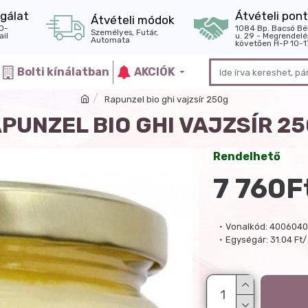
gálat
Átvételi pont
Átvételi módok
0-
1084 Bp. Bacsó Bé
Személyes, Futár,
il
u. 29 - Megrendelé
Automata
követően H-P 10-1
Bolti kínálatban
AKCIÓK
Rapunzel bio ghi vajzsír 250g
PUNZEL BIO GHI VAJZSÍR 2
Rendelhető
7 760F
Vonalkód:
400604
Egységár:
31.04 Ft/