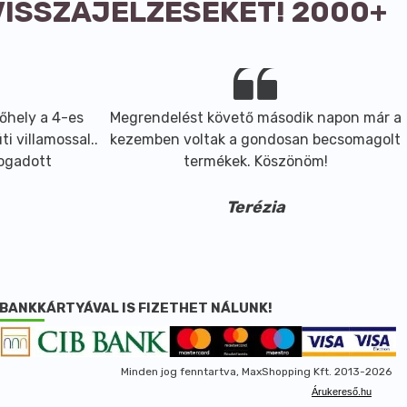
VISSZAJELZÉSEKET! 2000+
őhely a 4-es
Megrendelést követő második napon már a
i villamossal..
kezemben voltak a gondosan becsomagolt
fogadott
termékek. Köszönöm!
Terézia
BANKKÁRTYÁVAL IS FIZETHET NÁLUNK!
Minden jog fenntartva, MaxShopping Kft. 2013-2026
Árukereső.hu