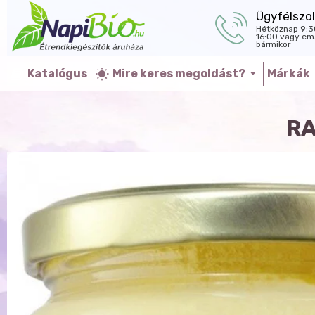
Ügyfélszol
Hétköznap 9:3
16:00 vagy ema
bármikor
Katalógus
Mire keres megoldást?
Márkák
RA