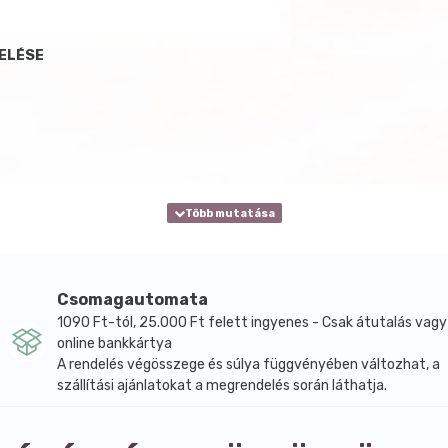
DELÉSE
Csomagautomata
1090 Ft-tól, 25.000 Ft felett ingyenes - Csak átutalás vagy
online bankkártya
A rendelés végösszege és súlya függvényében változhat, a
szállítási ajánlatokat a megrendelés során láthatja.