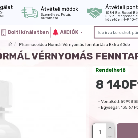
gálat
Átvételi pont
Átvételi módok
0-
1084 Bp. Bacsó Bé
Személyes, Futár,
il
u. 29 - Megrendelé
Automata
követően H-P 10-1
Bolti kínálatban
AKCIÓK
Pharmacoidea Normál Vérnyomás fenntartása Extra 60db
ORMÁL VÉRNYOMÁS FENNTAR
Rendelhető
8 140F
Vonalkód:
599988
Egységár:
135.67 Ft