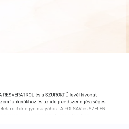
 A RESVERATROL és a SZUROKFŰ levél kivonat
 izomfunkciókhoz és az idegrendszer egészséges
lektrolitok egyensúlyához. A FOLSAV és SZELÉN
 homocisztein anyagcsere fenntartásához.