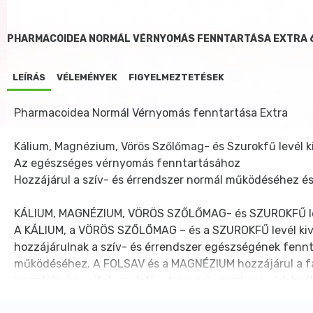
PHARMACOIDEA NORMÁL VÉRNYOMÁS FENNTARTÁSA EXTRA 
LEÍRÁS
VÉLEMÉNYEK
FIGYELMEZTETÉSEK
Pharmacoidea Normál Vérnyomás fenntartása Extra
Kálium, Magnézium, Vörös Szőlőmag- és Szurokfű levél k
Az egészséges vérnyomás fenntartásához
Hozzájárul a szív- és érrendszer normál működéséhez é
KÁLIUM, MAGNÉZIUM, VÖRÖS SZŐLŐMAG- és SZUROKFŰ levé
A KÁLIUM, a VÖRÖS SZŐLŐMAG – és a SZUROKFŰ levél kiv
hozzájárulnak a szív- és érrendszer egészségének fenn
működéséhez. A FOLSAV és a MAGNÉZIUM hozzájárul a fá
hozzájárul a sejtek oxidatív stresszel szembeni védel
Hatóanyagok 1 kapszulában: