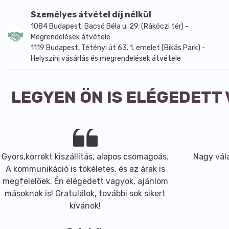
Kálium: 300 mg (NRV 15%)
Magnézium: 56,25 mg (NRV 15%)
Személyes átvétel díj nélkül
Vörös szőlőmag kivonat: 28,5 mg
1084 Budapest, Bacsó Béla u. 29. (Rákóczi tér) -
Koenzim Q10: 15 mg
Megrendelések átvétele
1119 Budapest, Tétényi út 63. 1. emelet (Bikás Park) -
Resveratrol: 14,25 mg
Helyszíni vásárlás és megrendelések átvétele
Folsav: 30 µg (NRV 15%)
Szurokfű levél kivonat (10:1): 10 mg
Szelén: 8,25 µg (NRV 15%)
LEGYEN ÖN IS ELÉGEDETT
Hidroxipropil-metil-cellulóz (kapszula)
Fogyasztási javaslat: 1×1 kapszula naponta, ajánlott étk
Kiszerelés:
60 kapszula / doboz (2 havi adag)
700 mg / kapszula
Gyors,korrekt kiszállítás, alapos csomagoás.
Nagy vála
OÉTI: 18077/2016
A kommunikáció is tökéletes, és az árak is
Javaslat: A termék fogyasztása nem helyettesíti a kiegy
megfelelőek. Én elégedett vagyok, ajánlom
Gyermekek elől gondosan elzárt, száraz, hűvös helyen tár
másoknak is! Gratulálok, további sok sikert
kívánok!