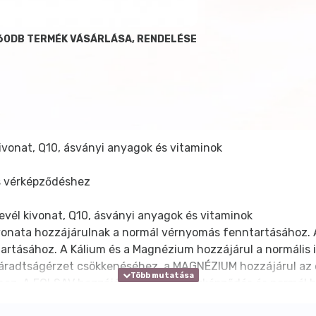
60DB TERMÉK VÁSÁRLÁSA, RENDELÉSE
ivonat, Q10, ásványi anyagok és vitaminok
s vérképződéshez
l kivonat, Q10, ásványi anyagok és vitaminok
onata hozzájárulnak a normál vérnyomás fenntartásához.
tartásához. A Kálium és a Magnézium hozzájárul a normális
radtságérzet csökkenéséhez, a MAGNÉZIUM hozzájárul az e
méhez. A FOLSAV hozzájárul a normál vérképződés és normál