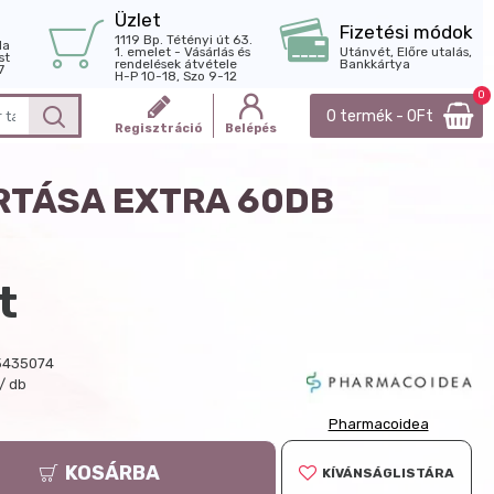
Üzlet
Fizetési módok
1119 Bp. Tétényi út 63.
la
1. emelet - Vásárlás és
Utánvét, Előre utalás,
st
rendelések átvétele
Bankkártya
7
H-P 10-18, Szo 9-12
0
0 termék - 0Ft
Regisztráció
Belépés
TÁSA EXTRA 60DB
t
5435074
/ db
Pharmacoidea
KOSÁRBA
KÍVÁNSÁGLISTÁRA