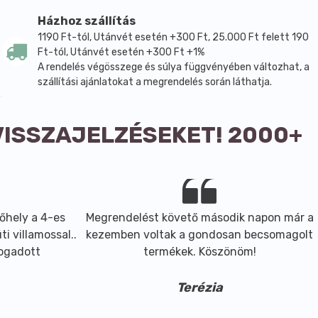
Házhoz szállítás
1190 Ft-tól, Utánvét esetén +300 Ft, 25.000 Ft felett 190
Ft-tól, Utánvét esetén +300 Ft +1%
A rendelés végösszege és súlya függvényében változhat, a
szállítási ajánlatokat a megrendelés során láthatja.
VISSZAJELZÉSEKET! 2000+
őhely a 4-es
Megrendelést követő második napon már a
i villamossal..
kezemben voltak a gondosan becsomagolt
z ajánlott napi fogyasztási mennyiséget ne lépje túl!
fogadott
termékek. Köszönöm!
Terézia