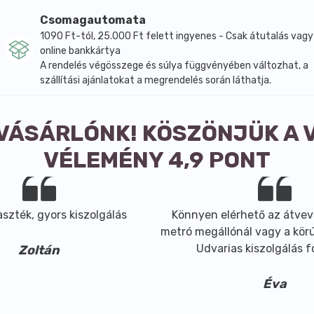
Csomagautomata
1090 Ft-tól, 25.000 Ft felett ingyenes - Csak átutalás vagy
online bankkártya
A rendelés végösszege és súlya függvényében változhat, a
szállítási ajánlatokat a megrendelés során láthatja.
 VÁSÁRLÓNK! KÖSZÖNJÜK A 
ezések előtt vagy közben fogyasztani.
VÉLEMÉNY 4,9 PONT
szték, gyors kiszolgálás
Könnyen elérhető az átvev
metró megállónál vagy a körút
ensúlyozott vegyes étrendet és az egészséges életmódot. A
Udvarias kiszolgálás 
Zoltán
olja!
Éva