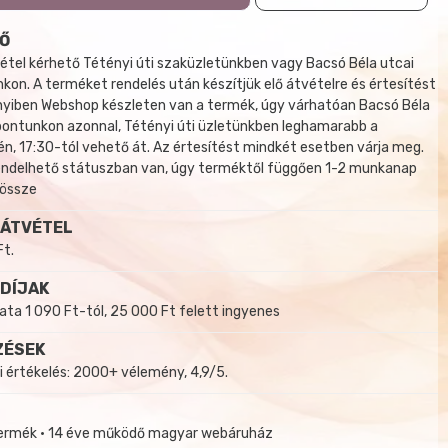
Ő
tel kérhető Tétényi úti szaküzletünkben vagy Bacsó Béla utcai
kon. A terméket rendelés után készítjük elő átvételre és értesítést
yiben Webshop készleten van a termék, úgy várhatóan Bacsó Béla
 pontunkon azonnal, Tétényi úti üzletünkben leghamarabb a
, 17:30-tól vehető át. Az értesítést mindkét esetben várja meg.
endelhető státuszban van, úgy terméktől függően 1-2 munkanap
 össze
 ÁTVÉTEL
Ft.
 DÍJAK
a 1 090 Ft-tól, 25 000 Ft felett ingyenes
ZÉSEK
i értékelés: 2000+ vélemény, 4,9/5.
termék • 14 éve működő magyar webáruház