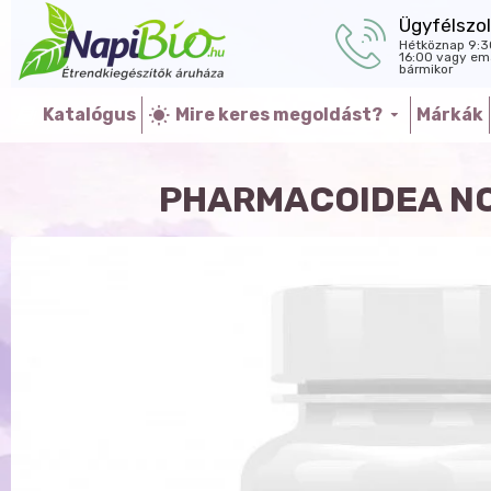
Ügyfélszol
Hétköznap 9:3
16:00 vagy ema
bármikor
Katalógus
Mire keres megoldást?
Márkák
PHARMACOIDEA N