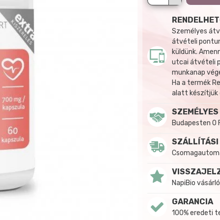
RENDELHET
Személyes átvé
átvételi pontun
küldünk. Amenn
utcai átvételi
munkanap végén
Ha a termék R
alatt készítjük
SZEMÉLYES
Budapesten 0 
SZÁLLÍTÁSI
Csomagautomat
VISSZAJEL
NapiBio vásárló
GARANCIA
100% eredeti 