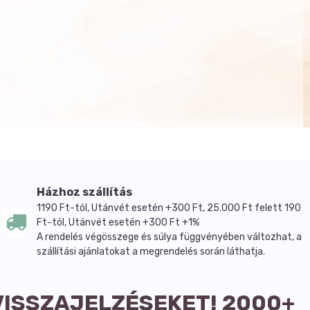
Házhoz szállítás
1190 Ft-tól, Utánvét esetén +300 Ft, 25.000 Ft felett 190
Ft-tól, Utánvét esetén +300 Ft +1%
A rendelés végösszege és súlya függvényében változhat, a
szállítási ajánlatokat a megrendelés során láthatja.
VISSZAJELZÉSEKET! 2000+