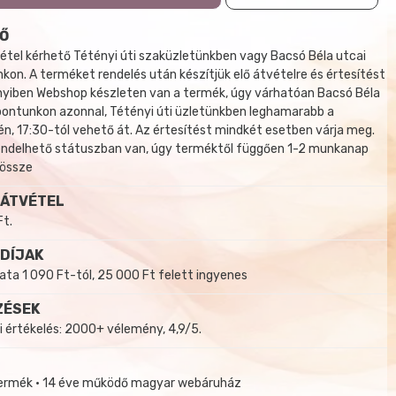
Ő
tel kérhető Tétényi úti szaküzletünkben vagy Bacsó Béla utcai
kon. A terméket rendelés után készítjük elő átvételre és értesítést
yiben Webshop készleten van a termék, úgy várhatóan Bacsó Béla
 pontunkon azonnal, Tétényi úti üzletünkben leghamarabb a
, 17:30-tól vehető át. Az értesítést mindkét esetben várja meg.
endelhető státuszban van, úgy terméktől függően 1-2 munkanap
 össze
 ÁTVÉTEL
Ft.
 DÍJAK
a 1 090 Ft-tól, 25 000 Ft felett ingyenes
ZÉSEK
i értékelés: 2000+ vélemény, 4,9/5.
termék • 14 éve működő magyar webáruház