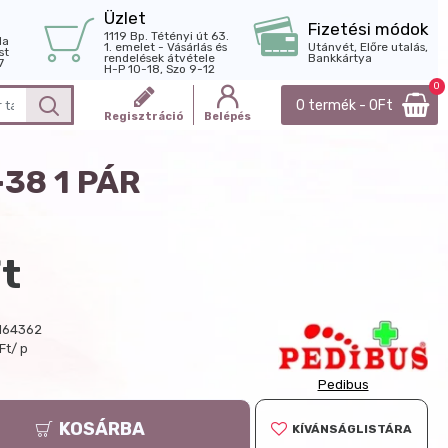
Üzlet
Fizetési módok
1119 Bp. Tétényi út 63.
la
1. emelet - Vásárlás és
Utánvét, Előre utalás,
st
rendelések átvétele
Bankkártya
7
H-P 10-18, Szo 9-12
0
0 termék - 0Ft
Regisztráció
Belépés
38 1 PÁR
t
164362
Ft/ p
Pedibus
KOSÁRBA
KÍVÁNSÁGLISTÁRA