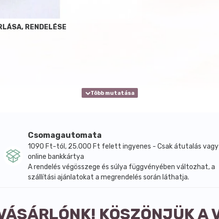
ÁRLÁSA, RENDELÉSE
Csomagautomata
1090 Ft-tól, 25.000 Ft felett ingyenes - Csak átutalás vagy
online bankkártya
A rendelés végösszege és súlya függvényében változhat, a
szállítási ajánlatokat a megrendelés során láthatja.
 VÁSÁRLÓNK! KÖSZÖNJÜK A 