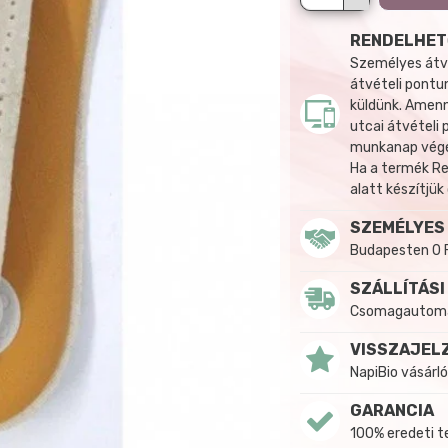
RENDELHET
Személyes átvé
átvételi pontun
küldünk. Amenn
utcai átvételi
munkanap végén
Ha a termék R
alatt készítjük
SZEMÉLYES
Budapesten 0 
SZÁLLÍTÁSI
Csomagautomat
VISSZAJEL
NapiBio vásárló
GARANCIA
100% eredeti 