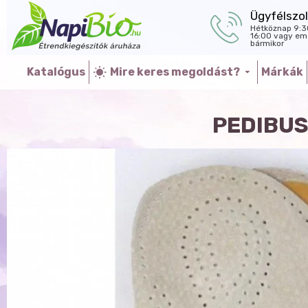
Ügyfélszol
Hétköznap 9:3
16:00 vagy ema
bármikor
Katalógus
Mire keres megoldást?
Márkák
PEDIBUS