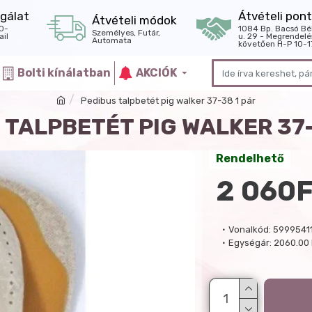
gálat
Átvételi pont
Átvételi módok
0-
1084 Bp. Bacsó Bé
Személyes, Futár,
il
u. 29 - Megrendelé
Automata
követően H-P 10-1
Bolti kínálatban
AKCIÓK
Pedibus talpbetét pig walker 37-38 1 pár
 TALPBETÉT PIG WALKER 37-
Rendelhető
2 060F
Vonalkód:
5999541
Egységár:
2060.00 