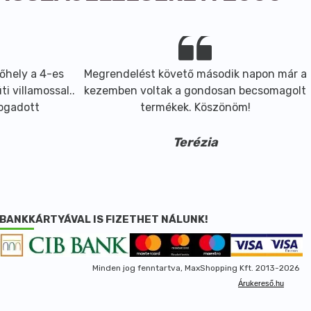
őhely a 4-es
Megrendelést követő második napon már a
i villamossal..
kezemben voltak a gondosan becsomagolt
fogadott
termékek. Köszönöm!
Terézia
BANKKÁRTYÁVAL IS FIZETHET NÁLUNK!
Minden jog fenntartva, MaxShopping Kft. 2013-2026
Árukereső.hu