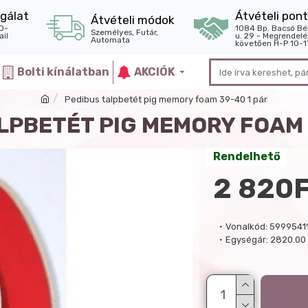
gálat
Átvételi pont
Átvételi módok
0-
1084 Bp. Bacsó Bé
Személyes, Futár,
il
u. 29 - Megrendelé
Automata
követően H-P 10-1
Bolti kínálatban
AKCIÓK
Pedibus talpbetét pig memory foam 39-40 1 pár
LPBETÉT PIG MEMORY FOAM 
Rendelhető
2 820
Vonalkód:
5999541
Egységár:
2820.00 