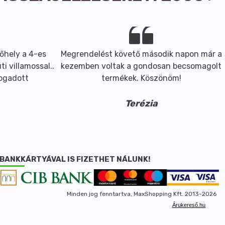
őhely a 4-es
Megrendelést követő második napon már a
i villamossal..
kezemben voltak a gondosan becsomagolt
fogadott
termékek. Köszönöm!
Terézia
BANKKÁRTYÁVAL IS FIZETHET NÁLUNK!
Minden jog fenntartva, MaxShopping Kft. 2013-2026
Árukereső.hu