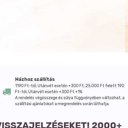
Házhoz szállítás
1190 Ft-tól, Utánvét esetén +300 Ft, 25.000 Ft felett 190
Ft-tól, Utánvét esetén +300 Ft +1%
A rendelés végösszege és súlya függvényében változhat, a
szállítási ajánlatokat a megrendelés során láthatja.
VISSZAJELZÉSEKET! 2000+