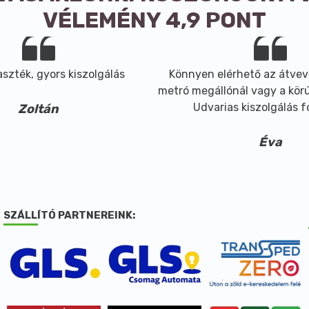
VÉLEMÉNY 4,9 PONT
szték, gyors kiszolgálás
Könnyen elérhető az átvev
metró megállónál vagy a körút
Udvarias kiszolgálás 
Zoltán
Éva
SZÁLLÍTÓ PARTNEREINK: