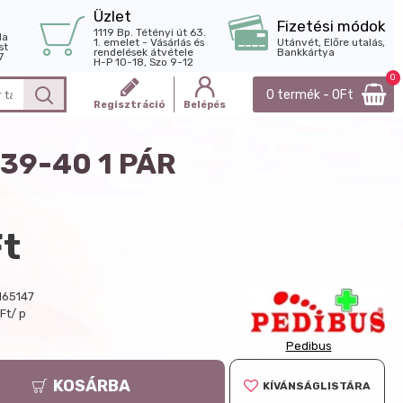
Üzlet
Fizetési módok
1119 Bp. Tétényi út 63.
la
1. emelet - Vásárlás és
Utánvét, Előre utalás,
st
rendelések átvétele
Bankkártya
7
H-P 10-18, Szo 9-12
0
0 termék - 0Ft
Regisztráció
Belépés
39-40 1 PÁR
Ft
165147
Ft/ p
Pedibus
KOSÁRBA
KÍVÁNSÁGLISTÁRA