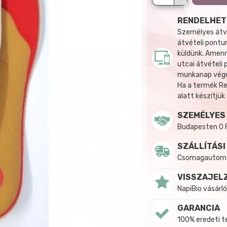
RENDELHET
Személyes átvé
átvételi pontun
küldünk. Amenn
utcai átvételi
munkanap végén
Ha a termék R
alatt készítjük
SZEMÉLYES
Budapesten 0 
SZÁLLÍTÁSI
Csomagautomat
VISSZAJEL
NapiBio vásárló
GARANCIA
100% eredeti 