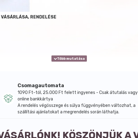
K VÁSÁRLÁSA, RENDELÉSE
Csomagautomata
1090 Ft-tól, 25.000 Ft felett ingyenes - Csak átutalás vagy
online bankkártya
A rendelés végösszege és súlya függvényében változhat, a
szállítási ajánlatokat a megrendelés során láthatja.
 VÁSÁRLÓNK! KÖSZÖNJÜK A 