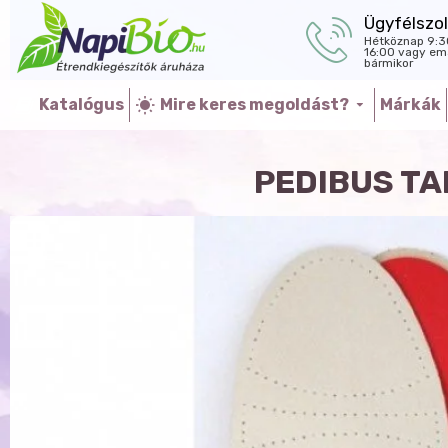
Ügyfélszol
Hétköznap 9:3
16:00 vagy ema
bármikor
Katalógus
Mire keres megoldást?
Márkák
PEDIBUS TA