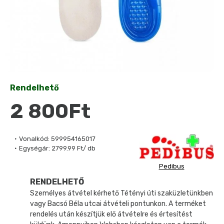
Rendelhető
2 800Ft
Vonalkód:
599954165017
Egységár:
2799.99 Ft/ db
Pedibus
RENDELHETŐ
Személyes átvétel kérhető Tétényi úti szaküzletünkben
vagy Bacsó Béla utcai átvételi pontunkon. A terméket
rendelés után készítjük elő átvételre és értesítést