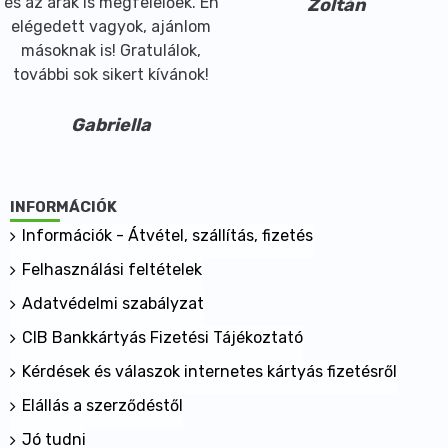
és az árak is megfelelőek. Én
Zoltán
elégedett vagyok, ajánlom
másoknak is! Gratulálok,
további sok sikert kívánok!
Gabriella
INFORMÁCIÓK
Információk - Átvétel, szállítás, fizetés
Felhasználási feltételek
Adatvédelmi szabályzat
CIB Bankkártyás Fizetési Tájékoztató
Kérdések és válaszok internetes kártyás fizetésről
Elállás a szerződéstől
Jó tudni