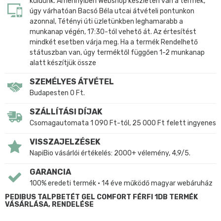
küldünk. Amennyiben Webshop készleten van a termék,
úgy várhatóan Bacsó Béla utcai átvételi pontunkon
azonnal, Tétényi úti üzletünkben leghamarabb a
munkanap végén, 17:30-tól vehető át. Az értesítést
mindkét esetben várja meg. Ha a termék Rendelhető
státuszban van, úgy terméktől függően 1-2 munkanap
alatt készítjük össze
SZEMÉLYES ÁTVÉTEL
Budapesten 0 Ft.
SZÁLLÍTÁSI DÍJAK
Csomagautomata 1 090 Ft-tól, 25 000 Ft felett ingyenes
VISSZAJELZÉSEK
NapiBio vásárlói értékelés: 2000+ vélemény, 4,9/5.
GARANCIA
100% eredeti termék • 14 éve működő magyar webáruház
PEDIBUS TALPBETÉT GEL COMFORT FÉRFI 1DB TERMÉK
VÁSÁRLÁSA, RENDELÉSE