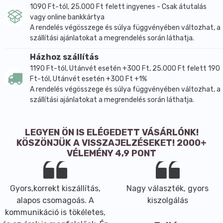
1090 Ft-tól, 25.000 Ft felett ingyenes - Csak átutalás
vagy online bankkártya
A rendelés végösszege és súlya függvényében változhat, a
szállítási ajánlatokat a megrendelés során láthatja.
Házhoz szállítás
1190 Ft-tól, Utánvét esetén +300 Ft, 25.000 Ft felett 190
Ft-tól, Utánvét esetén +300 Ft +1%
A rendelés végösszege és súlya függvényében változhat, a
szállítási ajánlatokat a megrendelés során láthatja.
LEGYEN ÖN IS ELÉGEDETT VÁSÁRLÓNK!
KÖSZÖNJÜK A VISSZAJELZÉSEKET! 2000+
VÉLEMÉNY 4,9 PONT
Gyors,korrekt kiszállítás,
Nagy választék, gyors
alapos csomagoás. A
kiszolgálás
kommunikáció is tökéletes,