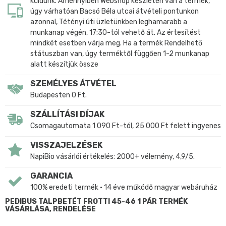
küldünk. Amennyiben Webshop készleten van a termék,
úgy várhatóan Bacsó Béla utcai átvételi pontunkon
azonnal, Tétényi úti üzletünkben leghamarabb a
munkanap végén, 17:30-tól vehető át. Az értesítést
mindkét esetben várja meg. Ha a termék Rendelhető
státuszban van, úgy terméktől függően 1-2 munkanap
alatt készítjük össze
SZEMÉLYES ÁTVÉTEL
Budapesten 0 Ft.
SZÁLLÍTÁSI DÍJAK
Csomagautomata 1 090 Ft-tól, 25 000 Ft felett ingyenes
VISSZAJELZÉSEK
NapiBio vásárlói értékelés: 2000+ vélemény, 4,9/5.
GARANCIA
100% eredeti termék • 14 éve működő magyar webáruház
PEDIBUS TALPBETÉT FROTTI 45-46 1 PÁR TERMÉK
VÁSÁRLÁSA, RENDELÉSE