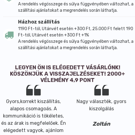
A rendelés végösszege és súlya függvényében változhat, a
szállítási ajánlatokat a megrendelés során láthatja.
Házhoz szállítás
1190 Ft-tól, Utánvét esetén +300 Ft, 25.000 Ft felett 190
Ft-tól, Utánvét esetén +300 Ft +1%
A rendelés végösszege és súlya függvényében változhat, a
szállítási ajánlatokat a megrendelés során láthatja.
LEGYEN ÖN IS ELÉGEDETT VÁSÁRLÓNK!
KÖSZÖNJÜK A VISSZAJELZÉSEKET! 2000+
VÉLEMÉNY 4,9 PONT
Gyors,korrekt kiszállítás,
Nagy választék, gyors
alapos csomagoás. A
kiszolgálás
kommunikáció is tökéletes,
és az árak is megfelelőek. Én
Zoltán
elégedett vagyok, ajánlom