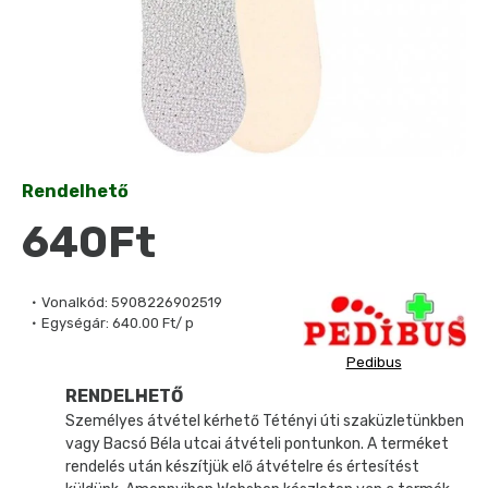
Rendelhető
640Ft
Vonalkód:
5908226902519
Egységár:
640.00 Ft/ p
Pedibus
RENDELHETŐ
Személyes átvétel kérhető Tétényi úti szaküzletünkben
vagy Bacsó Béla utcai átvételi pontunkon. A terméket
rendelés után készítjük elő átvételre és értesítést