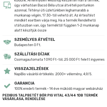
küldünk. Amennyiben Webshop készleten van a termék,
úgy várhatóan Bacsó Béla utcai átvételi pontunkon
azonnal, Tétényi úti üzletünkben leghamarabb a
munkanap végén, 17:30-tól vehető át. Az értesítést
mindkét esetben várja meg. Ha a termék Rendelhető
státuszban van, úgy terméktől függően 1-2 munkanap
alatt készítjük össze
SZEMÉLYES ÁTVÉTEL
Budapesten 0 Ft.
SZÁLLÍTÁSI DÍJAK
Csomagautomata 1 090 Ft-tól, 25 000 Ft felett ingyenes
VISSZAJELZÉSEK
NapiBio vásárlói értékelés: 2000+ vélemény, 4,9/5.
GARANCIA
100% eredeti termék • 14 éve működő magyar webáruház
PEDIBUS TALPBETÉT BŐR PIG VITAL 43/44 1DB TERMÉK
VÁSÁRLÁSA, RENDELÉSE