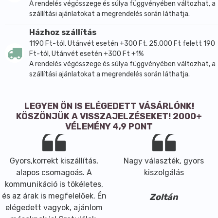
A rendelés végösszege és súlya függvényében változhat, a
szállítási ajánlatokat a megrendelés során láthatja.
Házhoz szállítás
1190 Ft-tól, Utánvét esetén +300 Ft, 25.000 Ft felett 190
Ft-tól, Utánvét esetén +300 Ft +1%
A rendelés végösszege és súlya függvényében változhat, a
szállítási ajánlatokat a megrendelés során láthatja.
LEGYEN ÖN IS ELÉGEDETT VÁSÁRLÓNK!
KÖSZÖNJÜK A VISSZAJELZÉSEKET! 2000+
VÉLEMÉNY 4,9 PONT
Gyors,korrekt kiszállítás,
Nagy választék, gyors
alapos csomagoás. A
kiszolgálás
kommunikáció is tökéletes,
és az árak is megfelelőek. Én
Zoltán
elégedett vagyok, ajánlom