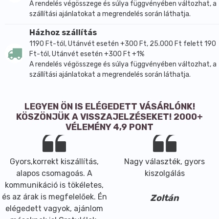
A rendelés végösszege és súlya függvényében változhat, a
szállítási ajánlatokat a megrendelés során láthatja.
Házhoz szállítás
1190 Ft-tól, Utánvét esetén +300 Ft, 25.000 Ft felett 190
Ft-tól, Utánvét esetén +300 Ft +1%
A rendelés végösszege és súlya függvényében változhat, a
szállítási ajánlatokat a megrendelés során láthatja.
LEGYEN ÖN IS ELÉGEDETT VÁSÁRLÓNK!
KÖSZÖNJÜK A VISSZAJELZÉSEKET! 2000+
VÉLEMÉNY 4,9 PONT
Gyors,korrekt kiszállítás,
Nagy választék, gyors
alapos csomagoás. A
kiszolgálás
kommunikáció is tökéletes,
és az árak is megfelelőek. Én
Zoltán
elégedett vagyok, ajánlom