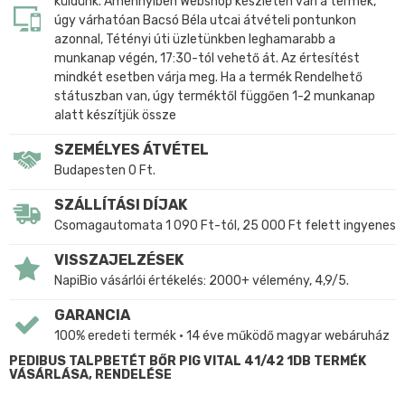
küldünk. Amennyiben Webshop készleten van a termék,
úgy várhatóan Bacsó Béla utcai átvételi pontunkon
azonnal, Tétényi úti üzletünkben leghamarabb a
munkanap végén, 17:30-tól vehető át. Az értesítést
mindkét esetben várja meg. Ha a termék Rendelhető
státuszban van, úgy terméktől függően 1-2 munkanap
alatt készítjük össze
SZEMÉLYES ÁTVÉTEL
Budapesten 0 Ft.
SZÁLLÍTÁSI DÍJAK
Csomagautomata 1 090 Ft-tól, 25 000 Ft felett ingyenes
VISSZAJELZÉSEK
NapiBio vásárlói értékelés: 2000+ vélemény, 4,9/5.
GARANCIA
100% eredeti termék • 14 éve működő magyar webáruház
PEDIBUS TALPBETÉT BŐR PIG VITAL 41/42 1DB TERMÉK
VÁSÁRLÁSA, RENDELÉSE