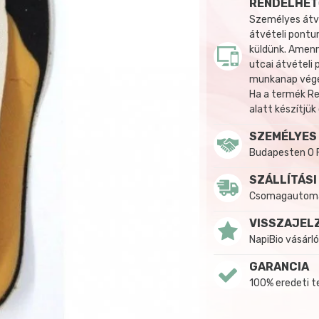
RENDELHET
Személyes átvé
átvételi pontun
küldünk. Amenn
utcai átvételi
munkanap végén
Ha a termék R
alatt készítjük
SZEMÉLYES
Budapesten 0 
SZÁLLÍTÁSI
Csomagautomat
VISSZAJEL
NapiBio vásárló
GARANCIA
100% eredeti 