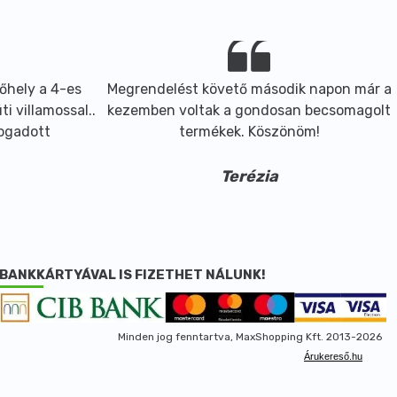
őhely a 4-es
Megrendelést követő második napon már a
i villamossal..
kezemben voltak a gondosan becsomagolt
fogadott
termékek. Köszönöm!
Terézia
BANKKÁRTYÁVAL IS FIZETHET NÁLUNK!
Minden jog fenntartva, MaxShopping Kft. 2013-2026
Árukereső.hu