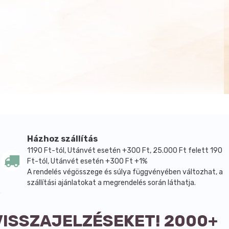
Házhoz szállítás
1190 Ft-tól, Utánvét esetén +300 Ft, 25.000 Ft felett 190
Ft-tól, Utánvét esetén +300 Ft +1%
A rendelés végösszege és súlya függvényében változhat, a
szállítási ajánlatokat a megrendelés során láthatja.
VISSZAJELZÉSEKET! 2000+