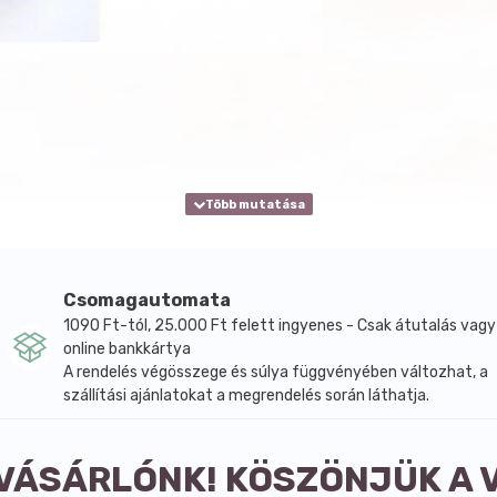
Csomagautomata
1090 Ft-tól, 25.000 Ft felett ingyenes - Csak átutalás vagy
online bankkártya
A rendelés végösszege és súlya függvényében változhat, a
szállítási ajánlatokat a megrendelés során láthatja.
 VÁSÁRLÓNK! KÖSZÖNJÜK A 