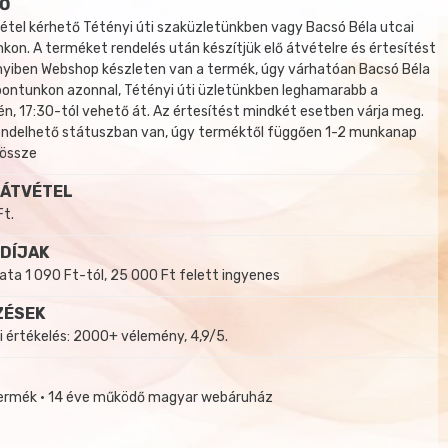
Ő
tel kérhető Tétényi úti szaküzletünkben vagy Bacsó Béla utcai
kon. A terméket rendelés után készítjük elő átvételre és értesítést
yiben Webshop készleten van a termék, úgy várhatóan Bacsó Béla
 pontunkon azonnal, Tétényi úti üzletünkben leghamarabb a
, 17:30-tól vehető át. Az értesítést mindkét esetben várja meg.
endelhető státuszban van, úgy terméktől függően 1-2 munkanap
 össze
 ÁTVÉTEL
Ft.
 DÍJAK
a 1 090 Ft-tól, 25 000 Ft felett ingyenes
ZÉSEK
i értékelés: 2000+ vélemény, 4,9/5.
termék • 14 éve működő magyar webáruház