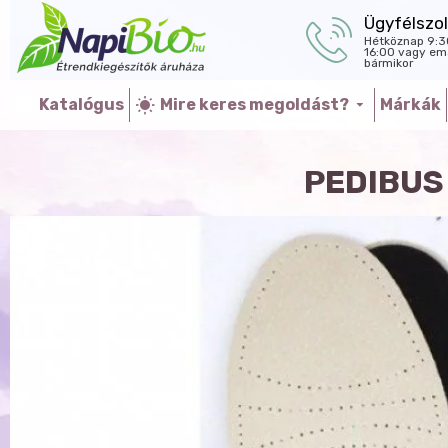
Ügyfélszol
Hétköznap 9:3
16:00 vagy ema
bármikor
Katalógus
Mire keres megoldást?
Márkák
PEDIBUS 