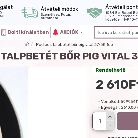
gálat
Átvételi pont
Átvételi módok
0-
1084 Bp. Bacsó Bé
Személyes, Futár,
il
u. 29 - Megrendelé
Automata
követően H-P 10-1
Bolti kínálatban
AKCIÓK
Pedibus talpbetét bőr pig vital 37/38 1db
TALPBETÉT BŐR PIG VITAL 
Rendelhető
2 610F
Vonalkód:
5999541
Egységár:
2610.00 