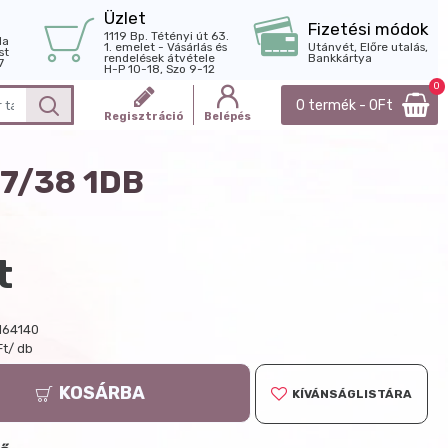
Üzlet
Fizetési módok
1119 Bp. Tétényi út 63.
la
1. emelet - Vásárlás és
Utánvét, Előre utalás,
st
rendelések átvétele
Bankkártya
7
H-P 10-18, Szo 9-12
0
0 termék - 0Ft
Regisztráció
Belépés
37/38 1DB
t
164140
Ft/ db
KOSÁRBA
KÍVÁNSÁGLISTÁRA