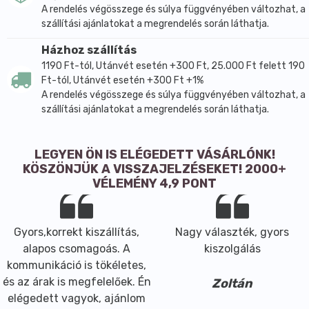
A rendelés végösszege és súlya függvényében változhat, a
szállítási ajánlatokat a megrendelés során láthatja.
Házhoz szállítás
1190 Ft-tól, Utánvét esetén +300 Ft, 25.000 Ft felett 190
Ft-tól, Utánvét esetén +300 Ft +1%
A rendelés végösszege és súlya függvényében változhat, a
szállítási ajánlatokat a megrendelés során láthatja.
LEGYEN ÖN IS ELÉGEDETT VÁSÁRLÓNK!
KÖSZÖNJÜK A VISSZAJELZÉSEKET! 2000+
VÉLEMÉNY 4,9 PONT
Gyors,korrekt kiszállítás,
Nagy választék, gyors
alapos csomagoás. A
kiszolgálás
kommunikáció is tökéletes,
és az árak is megfelelőek. Én
Zoltán
elégedett vagyok, ajánlom