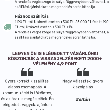
A rendelés végösszege és súlya függvényében változhat, a
szállítási ajánlatokat a megrendelés során láthatja.
Házhoz szállítás
1190 Ft-tól, Utánvét esetén +300 Ft, 25.000 Ft felett 190
Ft-tól, Utánvét esetén +300 Ft +1%
A rendelés végösszege és súlya függvényében változhat, a
szállítási ajánlatokat a megrendelés során láthatja.
LEGYEN ÖN IS ELÉGEDETT VÁSÁRLÓNK!
KÖSZÖNJÜK A VISSZAJELZÉSEKET! 2000+
VÉLEMÉNY 4,9 PONT
Gyors,korrekt kiszállítás,
Nagy választék, gyors
alapos csomagoás. A
kiszolgálás
kommunikáció is tökéletes,
és az árak is megfelelőek. Én
Zoltán
elégedett vagyok, ajánlom