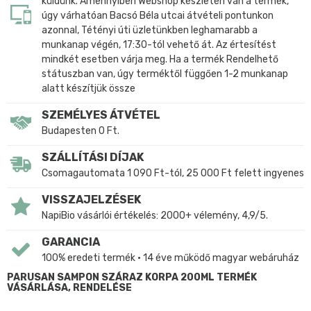
küldünk. Amennyiben Webshop készleten van a termék,
úgy várhatóan Bacsó Béla utcai átvételi pontunkon
azonnal, Tétényi úti üzletünkben leghamarabb a
munkanap végén, 17:30-tól vehető át. Az értesítést
mindkét esetben várja meg. Ha a termék Rendelhető
státuszban van, úgy terméktől függően 1-2 munkanap
alatt készítjük össze
SZEMÉLYES ÁTVÉTEL
Budapesten 0 Ft.
SZÁLLÍTÁSI DÍJAK
Csomagautomata 1 090 Ft-tól, 25 000 Ft felett ingyenes
VISSZAJELZÉSEK
NapiBio vásárlói értékelés: 2000+ vélemény, 4,9/5.
GARANCIA
100% eredeti termék • 14 éve működő magyar webáruház
PARUSAN SAMPON SZÁRAZ KORPA 200ML TERMÉK
VÁSÁRLÁSA, RENDELÉSE