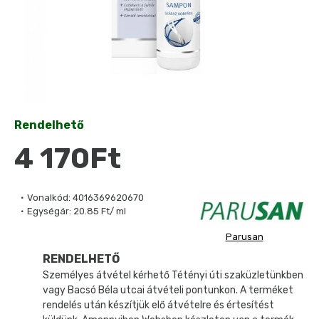
Rendelhető
4 170Ft
Vonalkód:
4016369620670
Egységár:
20.85 Ft/ ml
Parusan
RENDELHETŐ
Személyes átvétel kérhető Tétényi úti szaküzletünkben
vagy Bacsó Béla utcai átvételi pontunkon. A terméket
rendelés után készítjük elő átvételre és értesítést