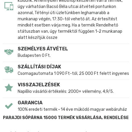
küldünk. Amennyiben Webshop készleten van a termék,
úgy várhatóan Bacsó Béla utcai átvételi pontunkon
azonnal, Tétényi úti üzletünkben leghamarabb a
munkanap végén, 17:30-tól vehető át. Az értesítést
mindkét esetben várja meg. Ha a termék Rendelhető
státuszban van, úgy terméktől függően 1-2 munkanap
alatt készítjük össze
SZEMÉLYES ÁTVÉTEL
Budapesten 0 Ft.
SZÁLLÍTÁSI DÍJAK
Csomagautomata 1 090 Ft-tól, 25 000 Ft felett ingyenes
VISSZAJELZÉSEK
NapiBio vásárlói értékelés: 2000+ vélemény, 4,9/5.
GARANCIA
100% eredeti termék • 14 éve működő magyar webáruház
PARAJDI SÓPÁRNA 1500G TERMÉK VÁSÁRLÁSA, RENDELÉSE