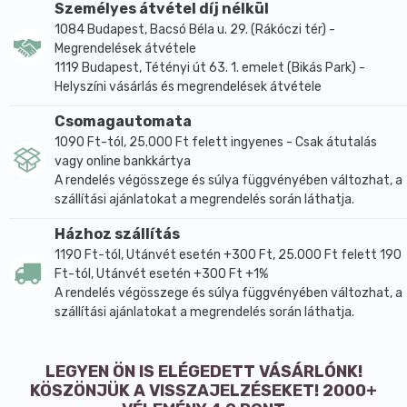
Személyes átvétel díj nélkül
A sópárna melegítése:
1084 Budapest, Bacsó Béla u. 29. (Rákóczi tér) -
Tegyük a sópárnát 10-12 percre 50-60°C-os sütőbe,
Megrendelések átvétele
majd helyezzük a kezelendő testrészre kb. 20 percre.
1119 Budapest, Tétényi út 63. 1. emelet (Bikás Park) -
Érdemes hőálló tálra helyezve melegíteni a párnát,
Helyszíni vásárlás és megrendelések átvétele
hogy a vászon ne égjen meg.
Csomagautomata
Mikrohullámú sütőt ne használjunk a melegítéshez!
1090 Ft-tól, 25.000 Ft felett ingyenes - Csak átutalás
A sókristály hosszú ideig megőrzi a hőmérsékletét,
vagy online bankkártya
rezgései serkentik az immunrendszert.
A rendelés végösszege és súlya függvényében változhat, a
szállítási ajánlatokat a megrendelés során láthatja.
VIGYÁZAT! A túl meleg sópárna sérülést okozhat!
Mindig ellenőrizzük a hőmérsékletét, mielőtt a
Házhoz szállítás
meztelen bőrfelületre tennénk!
1190 Ft-tól, Utánvét esetén +300 Ft, 25.000 Ft felett 190
A sópárna hűtése:
Ft-tól, Utánvét esetén +300 Ft +1%
Tegyük a sópárnát kb. fél órára a mélyhűtőbe és utána
A rendelés végösszege és súlya függvényében változhat, a
szállítási ajánlatokat a megrendelés során láthatja.
a fájó testrészre.
LEGYEN ÖN IS ELÉGEDETT VÁSÁRLÓNK!
KÖSZÖNJÜK A VISSZAJELZÉSEKET! 2000+