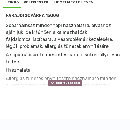
LEÍRÁS
VÉLEMÉNYEK
FIGYELMEZTETÉSEK
PARAJDI SÓPÁRNA 1500G
Sópárnáinkat mindennapi használatra, alváshoz
ajánljuk, de kitűnően alkalmazhatóak
fájdalomcsillapításra, alvásproblémák kezelésére,
légúti problémák, allergiás tünetek enyhítésére.
A sópárna csak természetes parajdi sókristállyal van
töltve.
Használata:
Allergiás tünetek enyhítésére használható minden
alvásnál párna helyett, vagy a párnára helyezve.
Mindennapos használata csökkentheti a reggeli
tüsszögést, száraz köhögést, jó hatással lehet az
éjszakai pihenésre.
Alkalmazható hidegen vagy melegen, mert a sópárna
végtelen alkalommal újra melegíthető vagy hűthető,
ha vigyázunk rá, hogy a vászon ne sérüljön.