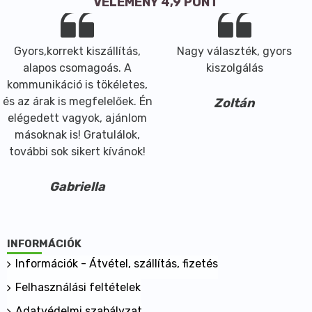
VÉLEMÉNY 4,9 PONT
Gyors,korrekt kiszállítás,
Nagy választék, gyors
alapos csomagoás. A
kiszolgálás
kommunikáció is tökéletes,
és az árak is megfelelőek. Én
Zoltán
elégedett vagyok, ajánlom
másoknak is! Gratulálok,
további sok sikert kívánok!
Gabriella
INFORMÁCIÓK
Információk - Átvétel, szállítás, fizetés
Felhasználási feltételek
Adatvédelmi szabályzat