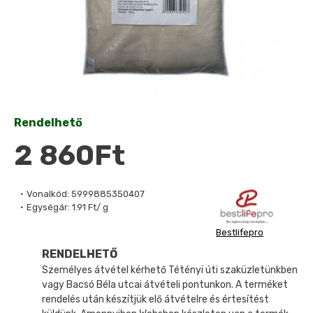
Rendelhető
2 860Ft
Vonalkód:
5999885350407
Egységár:
1.91 Ft/ g
Bestlifepro
RENDELHETŐ
Személyes átvétel kérhető Tétényi úti szaküzletünkben
vagy Bacsó Béla utcai átvételi pontunkon. A terméket
rendelés után készítjük elő átvételre és értesítést