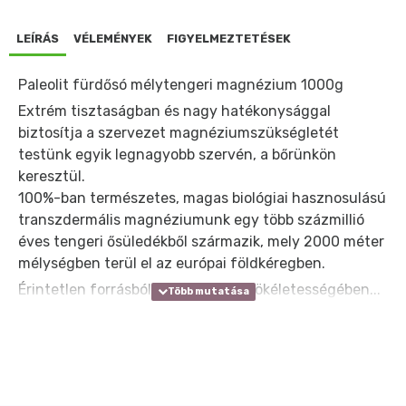
LEÍRÁS
VÉLEMÉNYEK
FIGYELMEZTETÉSEK
Paleolit fürdősó mélytengeri magnézium 1000g
Extrém tisztaságban és nagy hatékonysággal
biztosítja a szervezet magnéziumszükségletét
testünk egyik legnagyobb szervén, a bőrünkön
keresztül.
100%-ban természetes, magas biológiai hasznosulású
transzdermális magnéziumunk egy több százmillió
éves tengeri ősüledékből származik, mely 2000 méter
mélységben terül el az európai földkéregben.
Érintetlen forrásból, természetes tökéletességében...
Felhasználás:
Lábfürdőhöz: 20-25 gramm/alkalom (kb. 2 evőkanál).
Testfürdőhöz: 200 gramm/alkalom.
Min. 20 perc fürdési idő ajánlott.