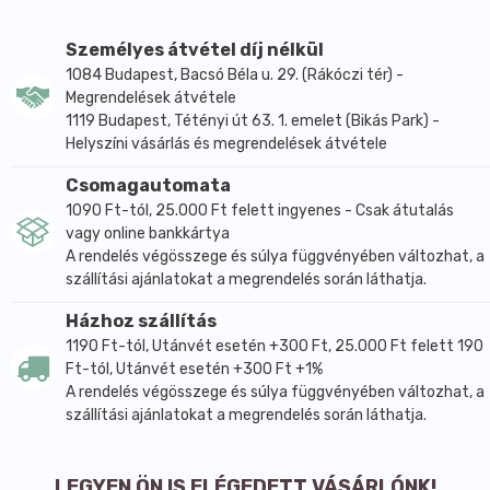
Összetevők: víz, természetes eredetű magnézium-
klorid (MgCl2).
Személyes átvétel díj nélkül
Szembe és nyálkahártyára ne kerüljön!
1084 Budapest, Bacsó Béla u. 29. (Rákóczi tér) -
Száraz helyen, magas hőtől védve,
Megrendelések átvétele
1119 Budapest, Tétényi út 63. 1. emelet (Bikás Park) -
szobahőmérsékleten tárolandó.
Helyszíni vásárlás és megrendelések átvétele
A csomagolást mindig jól zárja vissza!
Csomagautomata
A magnézium létfontosságú és egyben egyik
1090 Ft-tól, 25.000 Ft felett ingyenes - Csak átutalás
legfontosabb mikrotápanyaga szervezetünknek.
vagy online bankkártya
Tanulmányok azonban azt mutatják, hogy nagyjából
A rendelés végösszege és súlya függvényében változhat, a
70%-unk valamilyen mértékben magnéziumhiányos.
szállítási ajánlatokat a megrendelés során láthatja.
A Mélytengeri magnézium akkor is alkalmas a
Házhoz szállítás
megnövekedett magnéziumigény kielégítésére
1190 Ft-tól, Utánvét esetén +300 Ft, 25.000 Ft felett 190
(stresszhelyzet, sport, stb.), ha emésztési
Ft-tól, Utánvét esetén +300 Ft +1%
panaszokkal reagálunk a különféle
A rendelés végösszege és súlya függvényében változhat, a
magnéziumforrások nagyobb dózisú, szájon át
szállítási ajánlatokat a megrendelés során láthatja.
történő pótlására.
Magnézium-fürdősónk alapja úgynevezett „bischofi
LEGYEN ÖN IS ELÉGEDETT VÁSÁRLÓNK!
t”, egy különleges tengeri sókoncentrátum a Perm