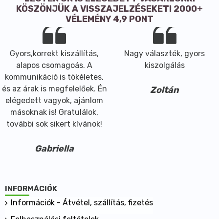
KÖSZÖNJÜK A VISSZAJELZÉSEKET! 2000+
időszakból (közel 200 millió évvel ezelőtti). A bischofi t
VÉLEMÉNY 4,9 PONT
ökológiailag tiszta, természetes magnéziumásvány,
nevét Gustav Bischof német geológusról kapta.
Egyedülálló összetételéből és mélytengeri
Gyors,korrekt kiszállítás,
Nagy választék, gyors
elhelyezkedéséből adódóan sokkal magasabb
alapos csomagoás. A
kiszolgálás
koncentrációban tartalmaz magnéziumot, mint
kommunikáció is tökéletes,
bármely ismert tengeri vagy óceáni só. És nem csak
és az árak is megfelelőek. Én
Zoltán
emiatt csodálatos testünk számára...
elégedett vagyok, ajánlom
másoknak is! Gratulálok,
további sok sikert kívánok!
Gabriella
INFORMÁCIÓK
Információk - Átvétel, szállítás, fizetés