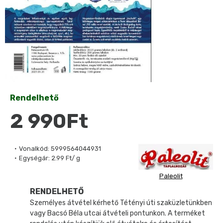
Rendelhető
2 990Ft
Vonalkód:
5999564044931
Egységár:
2.99 Ft/ g
Paleolit
RENDELHETŐ
Személyes átvétel kérhető Tétényi úti szaküzletünkben
vagy Bacsó Béla utcai átvételi pontunkon. A terméket