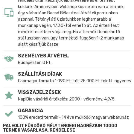
rendelés után készítjük elő átvételre és értesítést
küldünk. Amennyiben Webshop készleten van a termék,
úgy várhatóan Bacsó Béla utcai átvételi pontunkon
azonnal, Tétényi úti üzletünkben leghamarabb a
munkanap végén, 17:30-tól vehető át. Az értesítést
mindkét esetben várja meg. Ha a termék Rendelhető
státuszban van, úgy terméktől függően 1-2 munkanap
alatt készítjük össze
SZEMÉLYES ÁTVÉTEL
Budapesten 0 Ft.
SZÁLLÍTÁSI DÍJAK
Csomagautomata 1 090 Ft-tól, 25 000 Ft felett ingyenes
VISSZAJELZÉSEK
NapiBio vásárlói értékelés: 2000+ vélemény, 4,9/5.
GARANCIA
100% eredeti termék • 14 éve működő magyar webáruház
PALEOLIT FÜRDŐSÓ MÉLYTENGERI MAGNÉZIUM 1000G
TERMÉK VÁSÁRLÁSA, RENDELÉSE