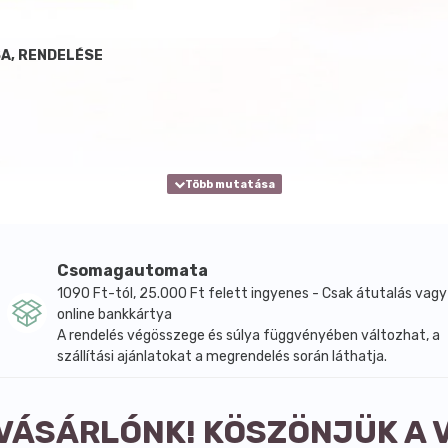
A, RENDELÉSE
Csomagautomata
1090 Ft-tól, 25.000 Ft felett ingyenes - Csak átutalás vagy
online bankkártya
A rendelés végösszege és súlya függvényében változhat, a
szállítási ajánlatokat a megrendelés során láthatja.
 VÁSÁRLÓNK! KÖSZÖNJÜK A 