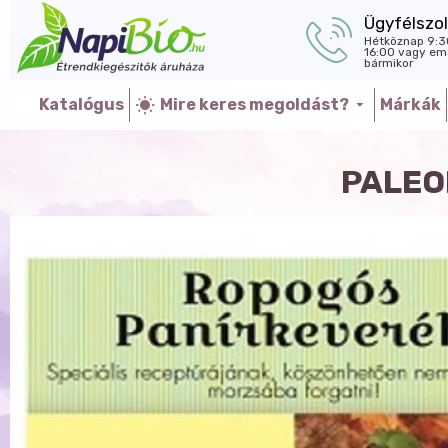
Ügyfélszol
Hétköznap 9:3
16:00 vagy ema
bármikor
Katalógus
Mire keres megoldást?
Márkák
PALEO