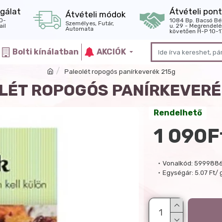
gálat
Átvételi pont
Átvételi módok
0-
1084 Bp. Bacsó Bé
Személyes, Futár,
il
u. 29 - Megrendelé
Automata
követően H-P 10-1
Bolti kínálatban
AKCIÓK
Paleolét ropogós panírkeverék 215g
LÉT ROPOGÓS PANÍRKEVERÉ
Rendelhető
1 090F
Vonalkód:
5999886
Egységár:
5.07 Ft/ 