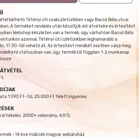
Ő
tel kérhető Tétényi úti szaküzletünkben vagy Bacsó Béla utcai
kon. A terméket rendelés után készítjük elő átvételre és értesítést
yiben Webshop készleten van a termék, úgy várhatóan Bacsó Béla
 pontunkon azonnal, Tétényi úti üzletünkben leghamarabb a
, 17:30-tól vehető át. Az értesítést mindkét esetben várja meg.
endelhető státuszban van, úgy terméktől függően 1-2 munkanap
 össze
 ÁTVÉTEL
Ft.
 DÍJAK
a 1 090 Ft-tól, 25 000 Ft felett ingyenes
ZÉSEK
i értékelés: 2000+ vélemény, 4,9/5.
termék • 14 éve működő magyar webáruház