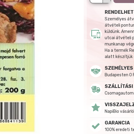
RENDELHET
Személyes átvé
átvételi pontun
küldünk. Amenn
utcai átvételi
munkanap végén
Ha a termék R
alatt készítjük
SZEMÉLYES
Budapesten 0 
SZÁLLÍTÁSI
Csomagautomat
VISSZAJEL
NapiBio vásárló
GARANCIA
100% eredeti 