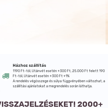
Házhoz szállítás
1190 Ft-tól, Utánvét esetén +300 Ft, 25.000 Ft felett 190
Ft-tól, Utánvét esetén +300 Ft +1%
A rendelés végösszege és súlya függvényében változhat, a
szállítási ajánlatokat a megrendelés során láthatja.
VISSZAJELZÉSEKET! 2000+