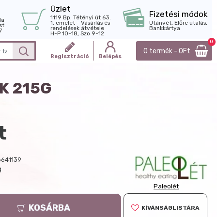
Üzlet
Fizetési módok
1119 Bp. Tétényi út 63.
la
1. emelet - Vásárlás és
Utánvét, Előre utalás,
st
rendelések átvétele
Bankkártya
7
H-P 10-18, Szo 9-12
0
0 termék - 0Ft
Regisztráció
Belépés
K 215G
t
641139
g
Paleolét
KOSÁRBA
KÍVÁNSÁGLISTÁRA