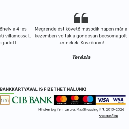
őhely a 4-es
Megrendelést követő második napon már a
i villamossal..
kezemben voltak a gondosan becsomagolt
fogadott
termékek. Köszönöm!
Terézia
BANKKÁRTYÁVAL IS FIZETHET NÁLUNK!
Minden jog fenntartva, MaxShopping Kft. 2013-2026
Árukereső.hu