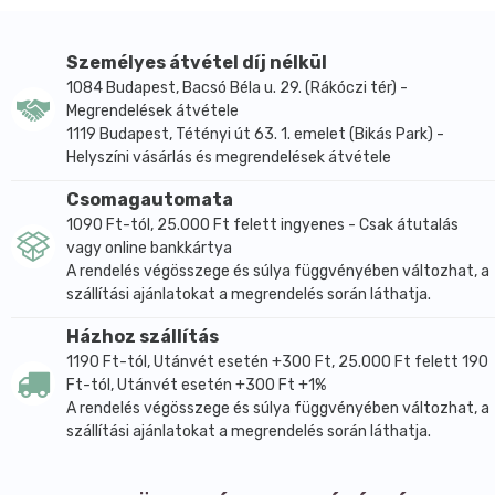
idő.
Összetevők: Kókuszvirág cukor, kókuszliszt, Holland
Személyes átvétel díj nélkül
kakaópor 21%, csokoládé pasztilla 10 % ( kakaómassza,
1084 Budapest, Bacsó Béla u. 29. (Rákóczi tér) -
dextrin, inulin, oligofruktóz, édesítőszerek ( eritrit,
Megrendelések átvétele
szteviol-glukozidok )), kakóvaj, emulgeálószer (
1119 Budapest, Tétényi út 63. 1. emelet (Bikás Park) -
szójalecitin ), természetes vanília aroma, kakaó
Helyszíni vásárlás és megrendelések átvétele
szárazanyag: legalább 80%, sütőpor, savanyúságot
Csomagautomata
szabályozó anyag borkősav, térfogatnövelő szer:
1090 Ft-tól, 25.000 Ft felett ingyenes - Csak átutalás
nátrium-hidrogén-karbonát, tápiókakeményítő.
vagy online bankkártya
Átlagos tápérték 100 g termékben:
A rendelés végösszege és súlya függvényében változhat, a
Energia: 1620 kJ/387 kcal
szállítási ajánlatokat a megrendelés során láthatja.
Zsír: 12,7 g
Házhoz szállítás
amelyből telített zsírsavak: 8,6 g
1190 Ft-tól, Utánvét esetén +300 Ft, 25.000 Ft felett 190
Ft-tól, Utánvét esetén +300 Ft +1%
Szénhidrát: 47,7 g
A rendelés végösszege és súlya függvényében változhat, a
amelyből cukrok: 43,3 g
szállítási ajánlatokat a megrendelés során láthatja.
poliolok: 0,8 g
keményítő: 3,6 g