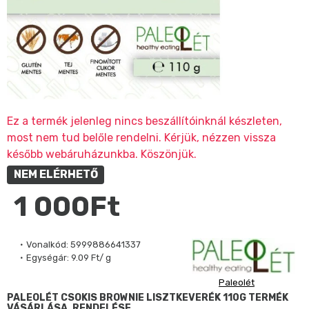
Ez a termék jelenleg nincs beszállítóinknál készleten,
most nem tud belőle rendelni. Kérjük, nézzen vissza
később webáruházunkba. Köszönjük.
NEM ELÉRHETŐ
1 000Ft
Vonalkód:
5999886641337
Egységár:
9.09 Ft/ g
Paleolét
PALEOLÉT CSOKIS BROWNIE LISZTKEVERÉK 110G TERMÉK
VÁSÁRLÁSA, RENDELÉSE