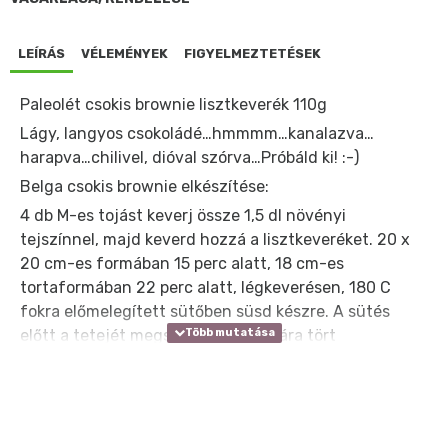
LEÍRÁS
VÉLEMÉNYEK
FIGYELMEZTETÉSEK
Paleolét csokis brownie lisztkeverék 110g
Lágy, langyos csokoládé…hmmmm…kanalazva…
harapva…chilivel, dióval szórva…Próbáld ki! :-)
Belga csokis brownie elkészítése:
4 db M-es tojást keverj össze 1,5 dl növényi
tejszínnel, majd keverd hozzá a lisztkeveréket. 20 x
20 cm-es formában 15 perc alatt, 18 cm-es
tortaformában 22 perc alatt, légkeverésen, 180 C
fokra előmelegített sütőben süsd készre. A sütés
előtt a tetejét megszórhatod durvára tört
pekándióval vagy mandulával.
Tipp: 180 C fokra előmelegített sütőben, légkeverésen
sütve, Soufle formában 8 perc alatt, kanalazható
soufle-t kapsz. Muffinformában 10-12 perc a sütési