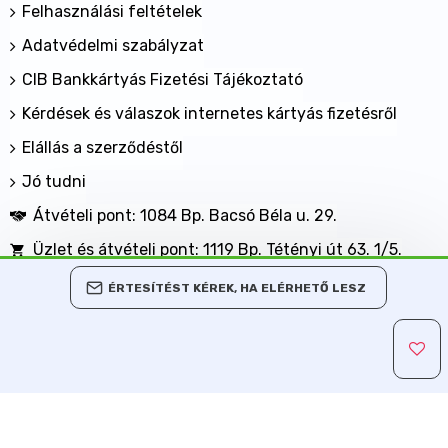
Felhasználási feltételek
Adatvédelmi szabályzat
CIB Bankkártyás Fizetési Tájékoztató
Kérdések és válaszok internetes kártyás fizetésről
Elállás a szerződéstől
Jó tudni
Átvételi pont: 1084 Bp. Bacsó Béla u. 29.
Üzlet és átvételi pont: 1119 Bp. Tétényi út 63. 1/5.
BANKKÁRTYÁVAL IS FIZETHET NÁLUNK!
ÉRTESÍTÉST KÉREK, HA ELÉRHETŐ LESZ
Minden jog fenntartva, MaxShopping Kft. 2013-2026
Árukereső.hu