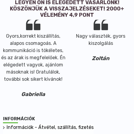
LEGYEN ÖN IS ELÉGEDETT VÁSÁRLÓNK!
Élelmi rost: 20,7 g
KÖSZÖNJÜK A VISSZAJELZÉSEKET! 2000+
VÉLEMÉNY 4,9 PONT
Fehérje: 11 g
Só: 1 g
Száraz és hűvős helyen tárolandó.
Gyors,korrekt kiszállítás,
Nagy választék, gyors
alapos csomagoás. A
kiszolgálás
kommunikáció is tökéletes,
és az árak is megfelelőek. Én
Zoltán
elégedett vagyok, ajánlom
másoknak is! Gratulálok,
további sok sikert kívánok!
Gabriella
INFORMÁCIÓK
Információk - Átvétel, szállítás, fizetés