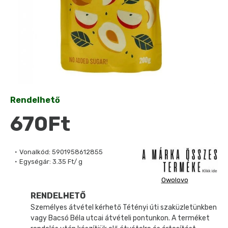
Rendelhető
670Ft
Vonalkód:
5901958612855
Egységár:
3.35 Ft/ g
Owolovo
RENDELHETŐ
Személyes átvétel kérhető Tétényi úti szaküzletünkben
vagy Bacsó Béla utcai átvételi pontunkon. A terméket