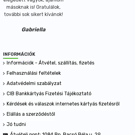
másoknak is! Gratulálok,
további sok sikert kívánok!
Gabriella
INFORMÁCIÓK
Információk - Átvétel, szállítás, fizetés
Felhasználási feltételek
Adatvédelmi szabályzat
CIB Bankkártyás Fizetési Tájékoztató
Kérdések és válaszok internetes kártyás fizetésről
Elállás a szerződéstől
Jó tudni
Átvételi pont: 1084 Bp. Bacsó Béla u. 29.