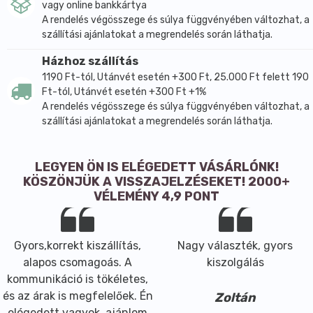
vagy online bankkártya
A rendelés végösszege és súlya függvényében változhat, a
szállítási ajánlatokat a megrendelés során láthatja.
Házhoz szállítás
1190 Ft-tól, Utánvét esetén +300 Ft, 25.000 Ft felett 190
Ft-tól, Utánvét esetén +300 Ft +1%
A rendelés végösszege és súlya függvényében változhat, a
szállítási ajánlatokat a megrendelés során láthatja.
LEGYEN ÖN IS ELÉGEDETT VÁSÁRLÓNK!
KÖSZÖNJÜK A VISSZAJELZÉSEKET! 2000+
VÉLEMÉNY 4,9 PONT
Gyors,korrekt kiszállítás,
Nagy választék, gyors
alapos csomagoás. A
kiszolgálás
kommunikáció is tökéletes,
és az árak is megfelelőek. Én
Zoltán
elégedett vagyok, ajánlom