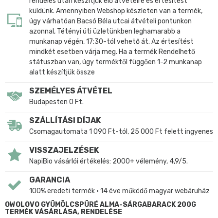
rendelés után készítjük elő átvételre és értesítést
küldünk. Amennyiben Webshop készleten van a termék,
úgy várhatóan Bacsó Béla utcai átvételi pontunkon
azonnal, Tétényi úti üzletünkben leghamarabb a
munkanap végén, 17:30-tól vehető át. Az értesítést
mindkét esetben várja meg. Ha a termék Rendelhető
státuszban van, úgy terméktől függően 1-2 munkanap
alatt készítjük össze
SZEMÉLYES ÁTVÉTEL
Budapesten 0 Ft.
SZÁLLÍTÁSI DÍJAK
Csomagautomata 1 090 Ft-tól, 25 000 Ft felett ingyenes
VISSZAJELZÉSEK
NapiBio vásárlói értékelés: 2000+ vélemény, 4,9/5.
GARANCIA
100% eredeti termék • 14 éve működő magyar webáruház
OWOLOVO GYÜMÖLCSPÜRÉ ALMA-SÁRGABARACK 200G
TERMÉK VÁSÁRLÁSA, RENDELÉSE