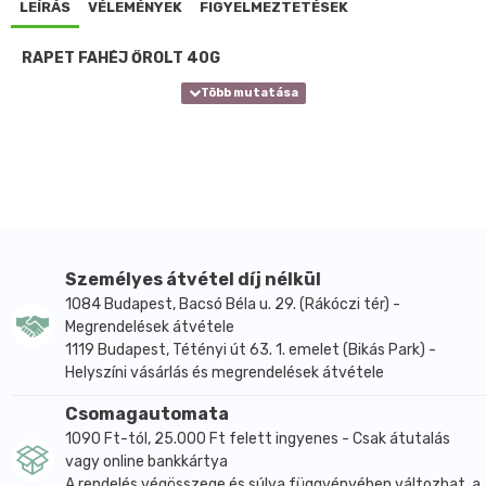
LEÍRÁS
VÉLEMÉNYEK
FIGYELMEZTETÉSEK
RAPET FAHÉJ ŐRÖLT 40G
Személyes átvétel díj nélkül
1084 Budapest, Bacsó Béla u. 29. (Rákóczi tér) -
Megrendelések átvétele
1119 Budapest, Tétényi út 63. 1. emelet (Bikás Park) -
Helyszíni vásárlás és megrendelések átvétele
Csomagautomata
1090 Ft-tól, 25.000 Ft felett ingyenes - Csak átutalás
vagy online bankkártya
A rendelés végösszege és súlya függvényében változhat, a