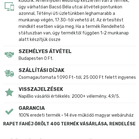
küldünk. Amennyiben Webshop készleten van a termék,
úgy várhatóan Bacsó Béla utcai átvételi pontunkon
azonnal, Tétényi úti üzletünkben leghamarabb a
munkanap végén, 17:30-tól vehető át. Az értesítést
mindkét esetben várja meg. Ha a termék Rendelhető
státuszban van, úgy terméktől függően 1-2 munkanap
alatt készítjük össze
SZEMÉLYES ÁTVÉTEL
Budapesten 0 Ft.
SZÁLLÍTÁSI DÍJAK
Csomagautomata 1 090 Ft-tól, 25 000 Ft felett ingyenes
VISSZAJELZÉSEK
NapiBio vásárlói értékelés: 2000+ vélemény, 4,9/5.
GARANCIA
100% eredeti termék • 14 éve működő magyar webáruház
RAPET FAHÉJ ŐRÖLT 40G TERMÉK VÁSÁRLÁSA, RENDELÉSE