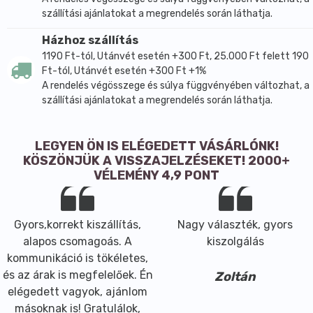
szállítási ajánlatokat a megrendelés során láthatja.
Házhoz szállítás
1190 Ft-tól, Utánvét esetén +300 Ft, 25.000 Ft felett 190
Ft-tól, Utánvét esetén +300 Ft +1%
A rendelés végösszege és súlya függvényében változhat, a
szállítási ajánlatokat a megrendelés során láthatja.
LEGYEN ÖN IS ELÉGEDETT VÁSÁRLÓNK!
KÖSZÖNJÜK A VISSZAJELZÉSEKET! 2000+
VÉLEMÉNY 4,9 PONT
Gyors,korrekt kiszállítás,
Nagy választék, gyors
alapos csomagoás. A
kiszolgálás
kommunikáció is tökéletes,
és az árak is megfelelőek. Én
Zoltán
elégedett vagyok, ajánlom
másoknak is! Gratulálok,