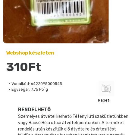
Webshop készleten
310Ft
Vonalkód:
6422095000545
Egységár:
7.75 Ft/ g
Rapet
RENDELHETŐ
Személyes átvétel kérhető Tétényi úti szaküzletünkben
vagy Bacsó Béla utcai átvételi pontunkon. A terméket
rendelés után készítjük elő átvételre és értesítést