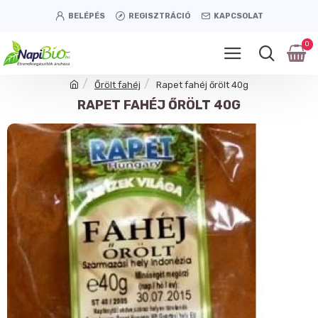
BELÉPÉS
REGISZTRÁCIÓ
KAPCSOLAT
0
Őrölt fahéj
Rapet fahéj őrölt 40g
RAPET FAHÉJ ŐRÖLT 40G