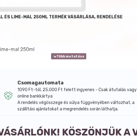
AL ÉS LIME-MAL 250ML TERMÉK VÁSÁRLÁSA, RENDELÉSE
 lime-mal 250ml
Csomagautomata
1090 Ft-tól, 25.000 Ft felett ingyenes - Csak átutalás vagy
online bankkártya
A rendelés végösszege és súlya függvényében változhat, a
szállítási ajánlatokat a megrendelés során láthatja.
 VÁSÁRLÓNK! KÖSZÖNJÜK A 