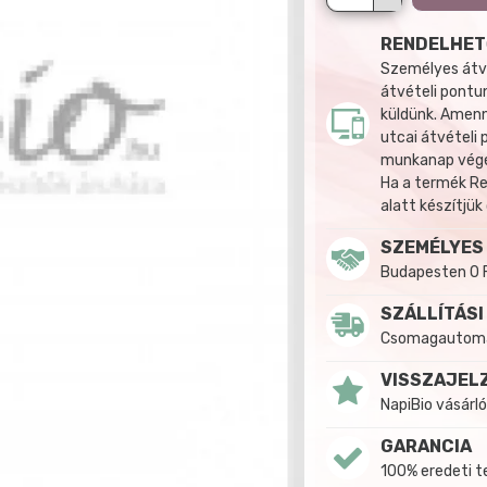
RENDELHET
Személyes átvé
átvételi pontun
küldünk. Amenn
utcai átvételi
munkanap végén
Ha a termék R
alatt készítjük
SZEMÉLYES
Budapesten 0 
SZÁLLÍTÁSI
Csomagautomat
VISSZAJEL
NapiBio vásárló
GARANCIA
100% eredeti 