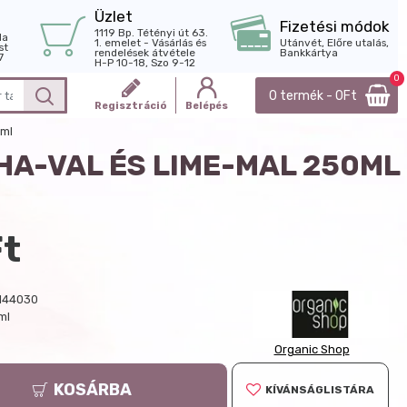
Üzlet
Fizetési módok
1119 Bp. Tétényi út 63.
la
1. emelet - Vásárlás és
Utánvét, Előre utalás,
st
rendelések átvétele
Bankkártya
7
H-P 10-18, Szo 9-12
0
0 termék - 0Ft
Regisztráció
Belépés
0ml
HA-VAL ÉS LIME-MAL 250ML
Ft
144030
ml
Organic Shop
KOSÁRBA
KÍVÁNSÁGLISTÁRA