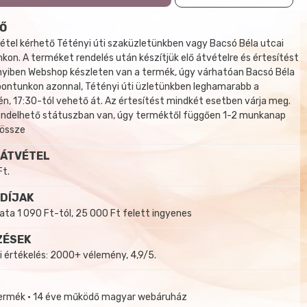
Ő
tel kérhető Tétényi úti szaküzletünkben vagy Bacsó Béla utcai
kon. A terméket rendelés után készítjük elő átvételre és értesítést
yiben Webshop készleten van a termék, úgy várhatóan Bacsó Béla
 pontunkon azonnal, Tétényi úti üzletünkben leghamarabb a
, 17:30-tól vehető át. Az értesítést mindkét esetben várja meg.
endelhető státuszban van, úgy terméktől függően 1-2 munkanap
 össze
 ÁTVÉTEL
Ft.
 DÍJAK
a 1 090 Ft-tól, 25 000 Ft felett ingyenes
ZÉSEK
i értékelés: 2000+ vélemény, 4,9/5.
termék • 14 éve működő magyar webáruház