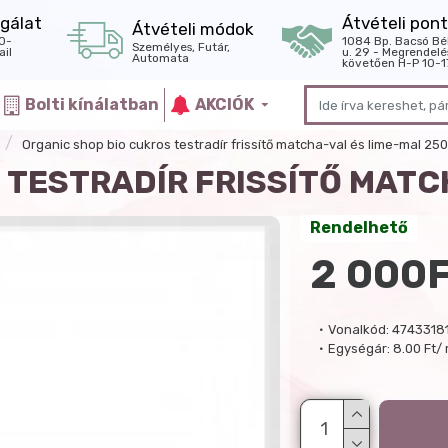
gálat
Átvételi pont
Átvételi módok
0-
1084 Bp. Bacsó Bé
Személyes, Futár,
il
u. 29 - Megrendelé
Automata
követően H-P 10-1
Bolti kínálatban
AKCIÓK
Organic shop bio cukros testradír frissítő matcha-val és lime-mal 25
 TESTRADÍR FRISSÍTŐ MATC
Rendelhető
2 000
Vonalkód:
4743318
Egységár:
8.00 Ft/ 