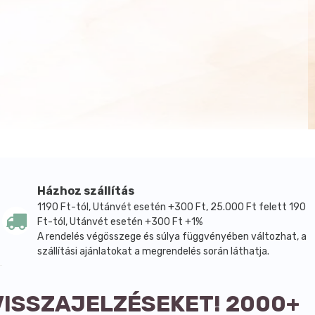
Házhoz szállítás
1190 Ft-tól, Utánvét esetén +300 Ft, 25.000 Ft felett 190
Ft-tól, Utánvét esetén +300 Ft +1%
A rendelés végösszege és súlya függvényében változhat, a
szállítási ajánlatokat a megrendelés során láthatja.
VISSZAJELZÉSEKET! 2000+