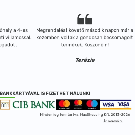
őhely a 4-es
Megrendelést követő második napon már a
i villamossal..
kezemben voltak a gondosan becsomagolt
fogadott
termékek. Köszönöm!
Terézia
BANKKÁRTYÁVAL IS FIZETHET NÁLUNK!
Minden jog fenntartva, MaxShopping Kft. 2013-2026
Árukereső.hu