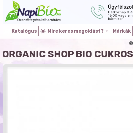
Ügyfélszol
Hétköznap 9:3
16:00 vagy ema
bármikor
Katalógus
Mire keres megoldást?
Márkák
ORGANIC SHOP BIO CUKROS