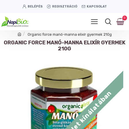
BELÉPÉS
REGISZTRÁCIÓ
KAPCSOLAT
0
Organic force manó-manna elixír gyermek 210g
ORGANIC FORCE MANÓ-MANNA ELIXÍR GYERMEK
210G
Tétényi úti üzlet kínálatában