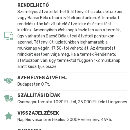
RENDELHETŐ
Személyes átvétel kérhető Tétényi úti szaküzletünkben
vagy Bacsó Béla utcai átvételi pontunkon. A terméket
rendelés után készítjük elő átvételre és értesítést
küldünk. Amennyiben Webshop készleten van a termék,
úgy várhatóan Bacsó Béla utcai átvételi pontunkon
azonnal, Tétényi úti üzletünkben leghamarabb a
munkanap végén, 17:30-tól vehető át. Az értesítést
mindkét esetben várja meg. Ha a termék Rendelhető
státuszban van, úgy terméktől függően 1-2 munkanap
alatt készítjük össze
SZEMÉLYES ÁTVÉTEL
Budapesten 0 Ft.
SZÁLLÍTÁSI DÍJAK
Csomagautomata 1 090 Ft-tól, 25 000 Ft felett ingyenes
VISSZAJELZÉSEK
NapiBio vásárlói értékelés: 2000+ vélemény, 4,9/5.