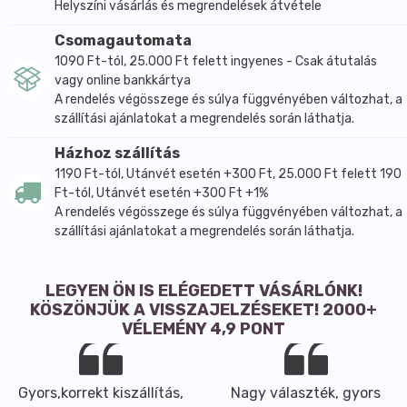
Helyszíni vásárlás és megrendelések átvétele
Csomagautomata
1090 Ft-tól, 25.000 Ft felett ingyenes - Csak átutalás
vagy online bankkártya
A rendelés végösszege és súlya függvényében változhat, a
szállítási ajánlatokat a megrendelés során láthatja.
Házhoz szállítás
1190 Ft-tól, Utánvét esetén +300 Ft, 25.000 Ft felett 190
Ft-tól, Utánvét esetén +300 Ft +1%
A rendelés végösszege és súlya függvényében változhat, a
szállítási ajánlatokat a megrendelés során láthatja.
LEGYEN ÖN IS ELÉGEDETT VÁSÁRLÓNK!
KÖSZÖNJÜK A VISSZAJELZÉSEKET! 2000+
VÉLEMÉNY 4,9 PONT
Gyors,korrekt kiszállítás,
Nagy választék, gyors