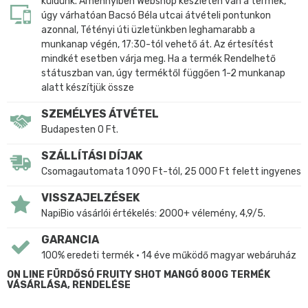
küldünk. Amennyiben Webshop készleten van a termék,
úgy várhatóan Bacsó Béla utcai átvételi pontunkon
azonnal, Tétényi úti üzletünkben leghamarabb a
munkanap végén, 17:30-tól vehető át. Az értesítést
mindkét esetben várja meg. Ha a termék Rendelhető
státuszban van, úgy terméktől függően 1-2 munkanap
alatt készítjük össze
SZEMÉLYES ÁTVÉTEL
Budapesten 0 Ft.
SZÁLLÍTÁSI DÍJAK
Csomagautomata 1 090 Ft-tól, 25 000 Ft felett ingyenes
VISSZAJELZÉSEK
NapiBio vásárlói értékelés: 2000+ vélemény, 4,9/5.
GARANCIA
100% eredeti termék • 14 éve működő magyar webáruház
ON LINE FÜRDŐSÓ FRUITY SHOT MANGÓ 800G TERMÉK
VÁSÁRLÁSA, RENDELÉSE