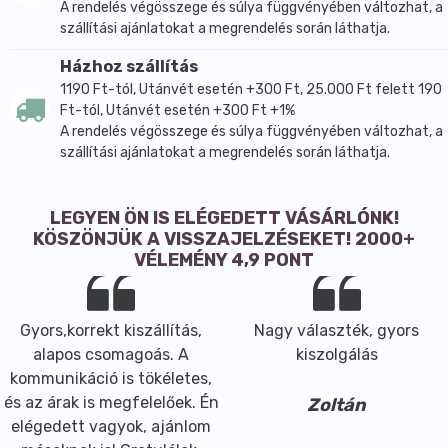
A rendelés végösszege és súlya függvényében változhat, a
szállítási ajánlatokat a megrendelés során láthatja.
Házhoz szállítás
1190 Ft-tól, Utánvét esetén +300 Ft, 25.000 Ft felett 190
Ft-tól, Utánvét esetén +300 Ft +1%
A rendelés végösszege és súlya függvényében változhat, a
szállítási ajánlatokat a megrendelés során láthatja.
LEGYEN ÖN IS ELÉGEDETT VÁSÁRLÓNK!
KÖSZÖNJÜK A VISSZAJELZÉSEKET! 2000+
VÉLEMÉNY 4,9 PONT
Gyors,korrekt kiszállítás,
Nagy választék, gyors
alapos csomagoás. A
kiszolgálás
kommunikáció is tökéletes,
és az árak is megfelelőek. Én
Zoltán
elégedett vagyok, ajánlom