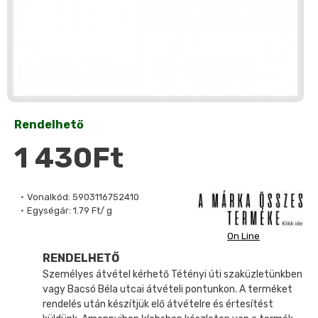
Rendelhető
1 430Ft
Vonalkód:
5903116752410
Egységár:
1.79 Ft/ g
On Line
RENDELHETŐ
Személyes átvétel kérhető Tétényi úti szaküzletünkben
vagy Bacsó Béla utcai átvételi pontunkon. A terméket
rendelés után készítjük elő átvételre és értesítést