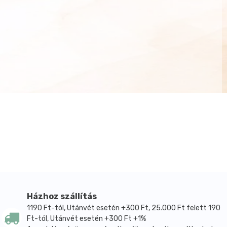
Házhoz szállítás
1190 Ft-tól, Utánvét esetén +300 Ft, 25.000 Ft felett 190
Ft-tól, Utánvét esetén +300 Ft +1%