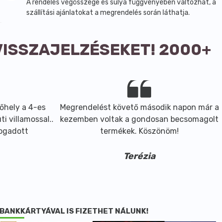
A rendelés végösszege és súlya függvényében változhat, a
szállítási ajánlatokat a megrendelés során láthatja.
VISSZAJELZÉSEKET! 2000+
őhely a 4-es
Megrendelést követő második napon már a
i villamossal..
kezemben voltak a gondosan becsomagolt
fogadott
termékek. Köszönöm!
Terézia
BANKKÁRTYÁVAL IS FIZETHET NÁLUNK!