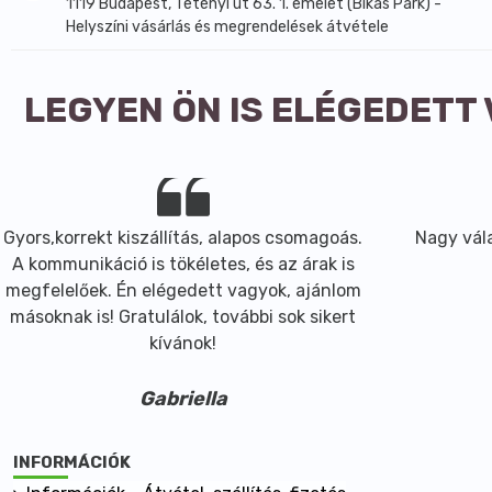
1119 Budapest, Tétényi út 63. 1. emelet (Bikás Park) -
Helyszíni vásárlás és megrendelések átvétele
LEGYEN ÖN IS ELÉGEDETT
Gyors,korrekt kiszállítás, alapos csomagoás.
Nagy vála
A kommunikáció is tökéletes, és az árak is
megfelelőek. Én elégedett vagyok, ajánlom
másoknak is! Gratulálok, további sok sikert
kívánok!
Gabriella
INFORMÁCIÓK