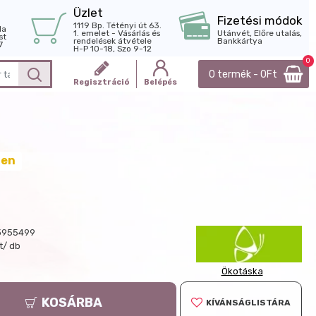
Üzlet
Fizetési módok
1119 Bp. Tétényi út 63.
la
1. emelet - Vásárlás és
Utánvét, Előre utalás,
st
rendelések átvétele
Bankkártya
7
H-P 10-18, Szo 9-12
0
0 termék - 0Ft
Regisztráció
Belépés
ten
3955499
t/ db
Ökotáska
KOSÁRBA
KÍVÁNSÁGLISTÁRA