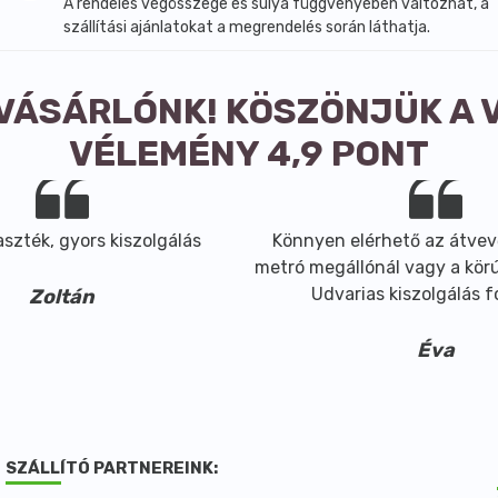
A rendelés végösszege és súlya függvényében változhat, a
szállítási ajánlatokat a megrendelés során láthatja.
 VÁSÁRLÓNK! KÖSZÖNJÜK A 
VÉLEMÉNY 4,9 PONT
szték, gyors kiszolgálás
Könnyen elérhető az átvev
metró megállónál vagy a körút
Udvarias kiszolgálás 
Zoltán
Éva
SZÁLLÍTÓ PARTNEREINK: