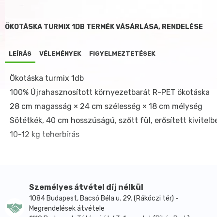
ÖKOTÁSKA TURMIX 1DB TERMÉK VÁSÁRLÁSA, RENDELÉSE
LEÍRÁS
VÉLEMÉNYEK
FIGYELMEZTETÉSEK
Ökotáska turmix 1db
100% Újrahasznosított környezetbarát R-PET ökotáska
28 cm magasság × 24 cm szélesség × 18 cm mélység
Sötétkék, 40 cm hosszúságú, szőtt fül, erősített kivitelb
10-12 kg teherbírás
Személyes átvétel díj nélkül
1084 Budapest, Bacsó Béla u. 29. (Rákóczi tér) -
Megrendelések átvétele