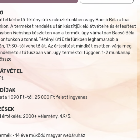
Ő
tel kérhető Tétényi úti szaküzletünkben vagy Bacsó Béla utcai
kon. A terméket rendelés után készítjük elő átvételre és értesítést
yiben Webshop készleten van a termék, úgy várhatóan Bacsó Béla
 pontunkon azonnal, Tétényi úti üzletünkben leghamarabb a
, 17:30-tól vehető át. Az értesítést mindkét esetben várja meg.
endelhető státuszban van, úgy terméktől függően 1-2 munkanap
 össze
 ÁTVÉTEL
Ft.
 DÍJAK
a 1 090 Ft-tól, 25 000 Ft felett ingyenes
ZÉSEK
i értékelés: 2000+ vélemény, 4,9/5.
termék • 14 éve működő magyar webáruház