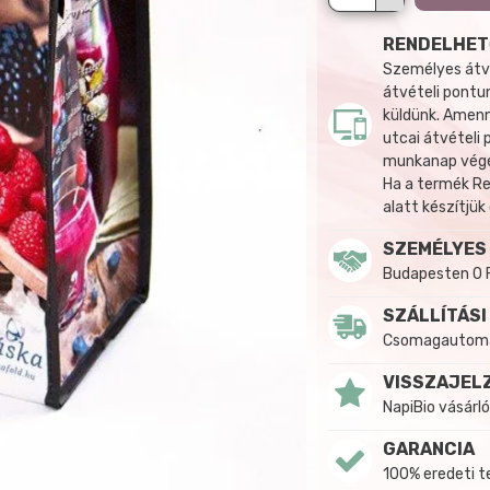
RENDELHET
Személyes átvé
átvételi pontun
küldünk. Amenn
utcai átvételi
munkanap végén
Ha a termék R
alatt készítjük
SZEMÉLYES
Budapesten 0 
SZÁLLÍTÁSI
Csomagautomat
VISSZAJEL
NapiBio vásárló
GARANCIA
100% eredeti 