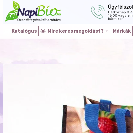
Ügyfélszol
Hétköznap 9:3
16:00 vagy ema
bármikor
Katalógus
Mire keres megoldást?
Márkák