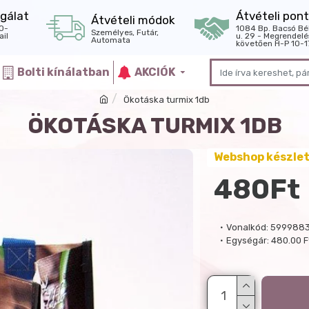
gálat
Átvételi pont
Átvételi módok
0-
1084 Bp. Bacsó Bé
Személyes, Futár,
il
u. 29 - Megrendelé
Automata
követően H-P 10-1
Bolti kínálatban
AKCIÓK
Ökotáska turmix 1db
ÖKOTÁSKA TURMIX 1DB
Webshop készle
480Ft
Vonalkód:
599988
Egységár:
480.00 F