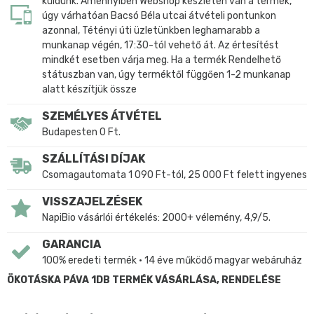
küldünk. Amennyiben Webshop készleten van a termék,
úgy várhatóan Bacsó Béla utcai átvételi pontunkon
azonnal, Tétényi úti üzletünkben leghamarabb a
munkanap végén, 17:30-tól vehető át. Az értesítést
mindkét esetben várja meg. Ha a termék Rendelhető
státuszban van, úgy terméktől függően 1-2 munkanap
alatt készítjük össze
SZEMÉLYES ÁTVÉTEL
Budapesten 0 Ft.
SZÁLLÍTÁSI DÍJAK
Csomagautomata 1 090 Ft-tól, 25 000 Ft felett ingyenes
VISSZAJELZÉSEK
NapiBio vásárlói értékelés: 2000+ vélemény, 4,9/5.
GARANCIA
100% eredeti termék • 14 éve működő magyar webáruház
ÖKOTÁSKA PÁVA 1DB TERMÉK VÁSÁRLÁSA, RENDELÉSE