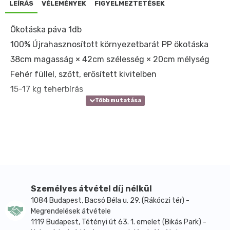
LEÍRÁS
VÉLEMÉNYEK
FIGYELMEZTETÉSEK
Ökotáska páva 1db
100% Újrahasznosított környezetbarát PP ökotáska
38cm magasság × 42cm szélesség × 20cm mélység
Fehér füllel, szőtt, erősített kivitelben
15-17 kg teherbírás
Személyes átvétel díj nélkül
1084 Budapest, Bacsó Béla u. 29. (Rákóczi tér) -
Megrendelések átvétele
1119 Budapest, Tétényi út 63. 1. emelet (Bikás Park) -