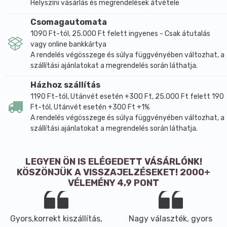
Helyszíni vásárlás és megrendelések átvétele
Csomagautomata
1090 Ft-tól, 25.000 Ft felett ingyenes - Csak átutalás
vagy online bankkártya
A rendelés végösszege és súlya függvényében változhat, a
szállítási ajánlatokat a megrendelés során láthatja.
Házhoz szállítás
1190 Ft-tól, Utánvét esetén +300 Ft, 25.000 Ft felett 190
Ft-tól, Utánvét esetén +300 Ft +1%
A rendelés végösszege és súlya függvényében változhat, a
szállítási ajánlatokat a megrendelés során láthatja.
LEGYEN ÖN IS ELÉGEDETT VÁSÁRLÓNK!
KÖSZÖNJÜK A VISSZAJELZÉSEKET! 2000+
VÉLEMÉNY 4,9 PONT
Gyors,korrekt kiszállítás,
Nagy választék, gyors