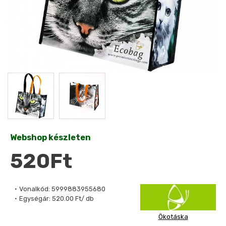
Webshop készleten
520Ft
Vonalkód:
5999883955680
Egységár:
520.00 Ft/ db
Ökotáska