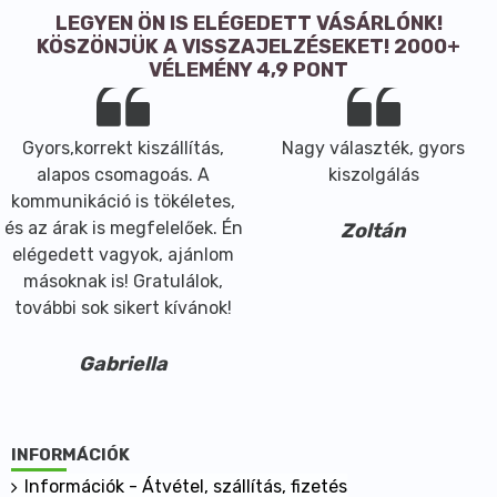
LEGYEN ÖN IS ELÉGEDETT VÁSÁRLÓNK!
KÖSZÖNJÜK A VISSZAJELZÉSEKET! 2000+
VÉLEMÉNY 4,9 PONT
Gyors,korrekt kiszállítás,
Nagy választék, gyors
alapos csomagoás. A
kiszolgálás
kommunikáció is tökéletes,
és az árak is megfelelőek. Én
Zoltán
elégedett vagyok, ajánlom
másoknak is! Gratulálok,
további sok sikert kívánok!
Gabriella
INFORMÁCIÓK
Információk - Átvétel, szállítás, fizetés