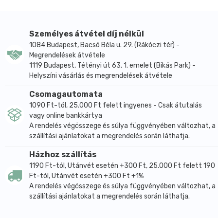
Személyes átvétel díj nélkül
1084 Budapest, Bacsó Béla u. 29. (Rákóczi tér) -
Megrendelések átvétele
1119 Budapest, Tétényi út 63. 1. emelet (Bikás Park) -
Helyszíni vásárlás és megrendelések átvétele
Csomagautomata
1090 Ft-tól, 25.000 Ft felett ingyenes - Csak átutalás
vagy online bankkártya
A rendelés végösszege és súlya függvényében változhat, a
szállítási ajánlatokat a megrendelés során láthatja.
Házhoz szállítás
1190 Ft-tól, Utánvét esetén +300 Ft, 25.000 Ft felett 190
Ft-tól, Utánvét esetén +300 Ft +1%
A rendelés végösszege és súlya függvényében változhat, a
szállítási ajánlatokat a megrendelés során láthatja.