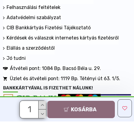
Felhasználási feltételek
Adatvédelmi szabályzat
CIB Bankkártyás Fizetési Tájékoztató
Kérdések és válaszok internetes kártyás fizetésről
Elállás a szerződéstől
Jó tudni
Átvételi pont: 1084 Bp. Bacsó Béla u. 29.
Üzlet és átvételi pont: 1119 Bp. Tétényi út 63. 1/5.
BANKKÁRTYÁVAL IS FIZETHET NÁLUNK!
KOSÁRBA
Minden jog fenntartva, MaxShopping Kft. 2013-2026
Árukereső.hu