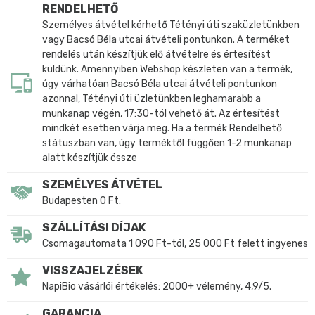
RENDELHETŐ
Személyes átvétel kérhető Tétényi úti szaküzletünkben
vagy Bacsó Béla utcai átvételi pontunkon. A terméket
rendelés után készítjük elő átvételre és értesítést
küldünk. Amennyiben Webshop készleten van a termék,
úgy várhatóan Bacsó Béla utcai átvételi pontunkon
azonnal, Tétényi úti üzletünkben leghamarabb a
munkanap végén, 17:30-tól vehető át. Az értesítést
mindkét esetben várja meg. Ha a termék Rendelhető
státuszban van, úgy terméktől függően 1-2 munkanap
alatt készítjük össze
SZEMÉLYES ÁTVÉTEL
Budapesten 0 Ft.
SZÁLLÍTÁSI DÍJAK
Csomagautomata 1 090 Ft-tól, 25 000 Ft felett ingyenes
VISSZAJELZÉSEK
NapiBio vásárlói értékelés: 2000+ vélemény, 4,9/5.
GARANCIA