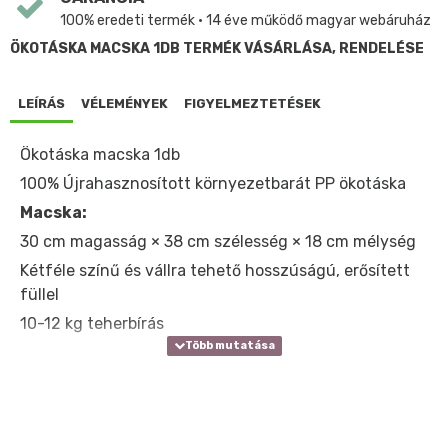
100% eredeti termék • 14 éve működő magyar webáruház
ÖKOTÁSKA MACSKA 1DB TERMÉK VÁSÁRLÁSA, RENDELÉSE
LEÍRÁS
VÉLEMÉNYEK
FIGYELMEZTETÉSEK
Ökotáska macska 1db
100% Újrahasznosított környezetbarát PP ökotáska
Macska:
30 cm magasság × 38 cm szélesség × 18 cm mélység
Kétféle színű és vállra tehető hosszúságú, erősített
füllel
10-12 kg teherbírás