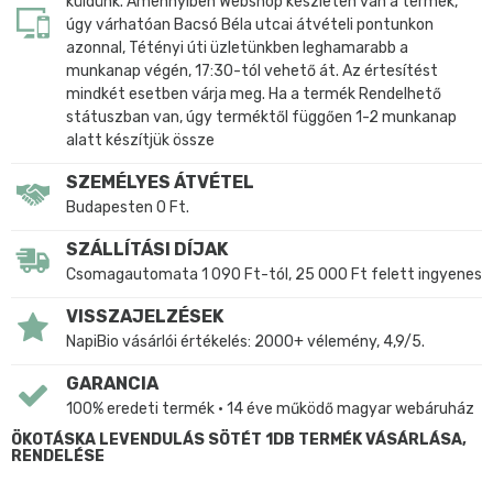
küldünk. Amennyiben Webshop készleten van a termék,
úgy várhatóan Bacsó Béla utcai átvételi pontunkon
azonnal, Tétényi úti üzletünkben leghamarabb a
munkanap végén, 17:30-tól vehető át. Az értesítést
mindkét esetben várja meg. Ha a termék Rendelhető
státuszban van, úgy terméktől függően 1-2 munkanap
alatt készítjük össze
SZEMÉLYES ÁTVÉTEL
Budapesten 0 Ft.
SZÁLLÍTÁSI DÍJAK
Csomagautomata 1 090 Ft-tól, 25 000 Ft felett ingyenes
VISSZAJELZÉSEK
NapiBio vásárlói értékelés: 2000+ vélemény, 4,9/5.
GARANCIA
100% eredeti termék • 14 éve működő magyar webáruház
ÖKOTÁSKA LEVENDULÁS SÖTÉT 1DB TERMÉK VÁSÁRLÁSA,
RENDELÉSE