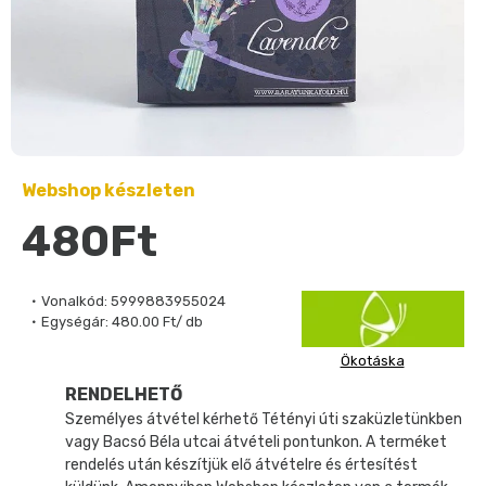
Webshop készleten
480Ft
Vonalkód:
5999883955024
Egységár:
480.00 Ft/ db
Ökotáska
RENDELHETŐ
Személyes átvétel kérhető Tétényi úti szaküzletünkben
vagy Bacsó Béla utcai átvételi pontunkon. A terméket
rendelés után készítjük elő átvételre és értesítést