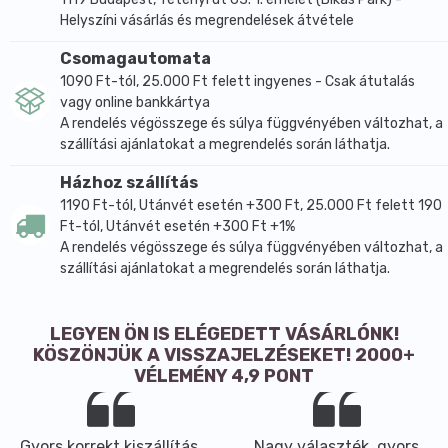
Helyszíni vásárlás és megrendelések átvétele
Csomagautomata
1090 Ft-tól, 25.000 Ft felett ingyenes - Csak átutalás
vagy online bankkártya
A rendelés végösszege és súlya függvényében változhat, a
szállítási ajánlatokat a megrendelés során láthatja.
Házhoz szállítás
1190 Ft-tól, Utánvét esetén +300 Ft, 25.000 Ft felett 190
Ft-tól, Utánvét esetén +300 Ft +1%
A rendelés végösszege és súlya függvényében változhat, a
szállítási ajánlatokat a megrendelés során láthatja.
LEGYEN ÖN IS ELÉGEDETT VÁSÁRLÓNK!
KÖSZÖNJÜK A VISSZAJELZÉSEKET! 2000+
VÉLEMÉNY 4,9 PONT
Gyors,korrekt kiszállítás,
Nagy választék, gyors