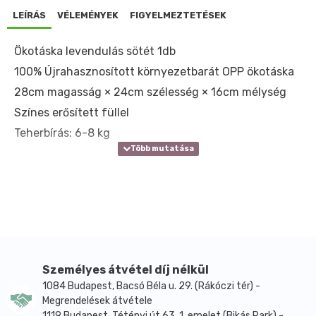
LEÍRÁS
VÉLEMÉNYEK
FIGYELMEZTETÉSEK
Ökotáska levendulás sötét 1db
100% Újrahasznosított környezetbarát OPP ökotáska
28cm magasság × 24cm szélesség × 16cm mélység
Színes erősített füllel
Teherbírás: 6-8 kg
Személyes átvétel díj nélkül
1084 Budapest, Bacsó Béla u. 29. (Rákóczi tér) -
Megrendelések átvétele
1119 Budapest, Tétényi út 63. 1. emelet (Bikás Park) -