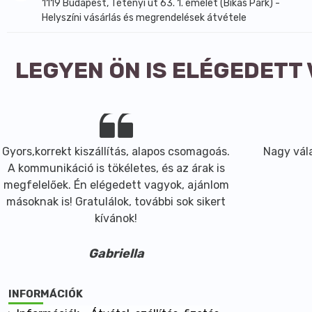
1119 Budapest, Tétényi út 63. 1. emelet (Bikás Park) -
Helyszíni vásárlás és megrendelések átvétele
LEGYEN ÖN IS ELÉGEDETT
Gyors,korrekt kiszállítás, alapos csomagoás.
Nagy vála
A kommunikáció is tökéletes, és az árak is
megfelelőek. Én elégedett vagyok, ajánlom
másoknak is! Gratulálok, további sok sikert
kívánok!
Gabriella
INFORMÁCIÓK