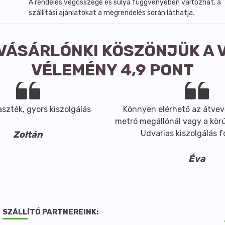
A rendelés végösszege és súlya függvényében változhat, a
szállítási ajánlatokat a megrendelés során láthatja.
 VÁSÁRLÓNK! KÖSZÖNJÜK A 
VÉLEMÉNY 4,9 PONT
szték, gyors kiszolgálás
Könnyen elérhető az átvev
metró megállónál vagy a körút
Udvarias kiszolgálás 
Zoltán
Éva
SZÁLLÍTÓ PARTNEREINK: