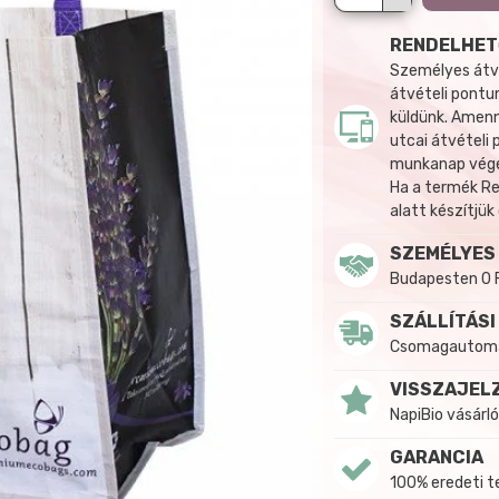
RENDELHET
Személyes átvé
átvételi pontun
küldünk. Amenn
utcai átvételi
munkanap végén
Ha a termék R
alatt készítjük
SZEMÉLYES
Budapesten 0 
SZÁLLÍTÁSI
Csomagautomat
VISSZAJEL
NapiBio vásárló
GARANCIA
100% eredeti 