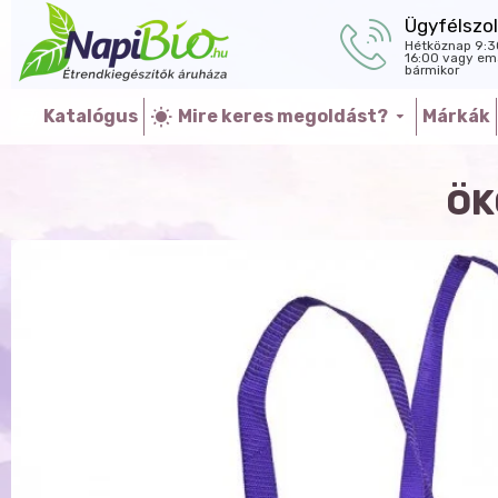
Ügyfélszol
Hétköznap 9:3
16:00 vagy ema
bármikor
Katalógus
Mire keres megoldást?
Márkák
ÖK