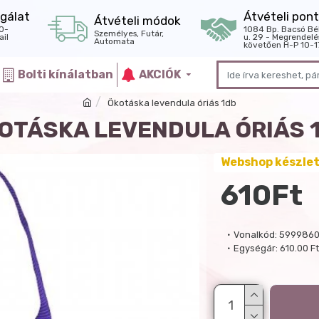
gálat
Átvételi pont
Átvételi módok
0-
1084 Bp. Bacsó Bé
Személyes, Futár,
il
u. 29 - Megrendelé
Automata
követően H-P 10-1
Bolti kínálatban
AKCIÓK
Ökotáska levendula óriás 1db
OTÁSKA LEVENDULA ÓRIÁS 
Webshop készle
610Ft
Vonalkód:
599986
Egységár:
610.00 F