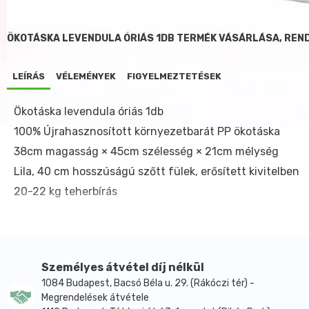
ÖKOTÁSKA LEVENDULA ÓRIÁS 1DB TERMÉK VÁSÁRLÁSA, REN
LEÍRÁS
VÉLEMÉNYEK
FIGYELMEZTETÉSEK
Ökotáska levendula óriás 1db
100% Újrahasznosított környezetbarát PP ökotáska
38cm magasság × 45cm szélesség × 21cm mélység
Lila, 40 cm hosszúságú szőtt fülek, erősített kivitelben
20-22 kg teherbírás
Személyes átvétel díj nélkül
1084 Budapest, Bacsó Béla u. 29. (Rákóczi tér) -
Megrendelések átvétele