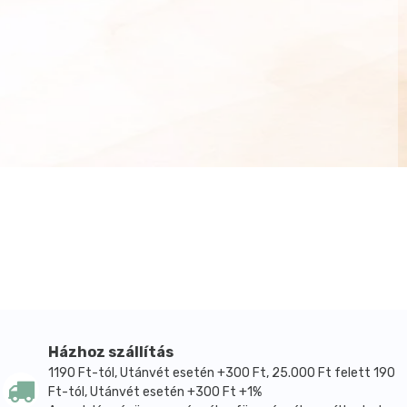
Házhoz szállítás
1190 Ft-tól, Utánvét esetén +300 Ft, 25.000 Ft felett 190
Ft-tól, Utánvét esetén +300 Ft +1%