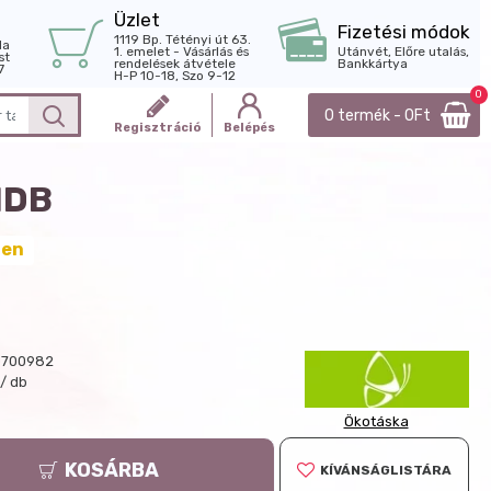
Üzlet
Fizetési módok
1119 Bp. Tétényi út 63.
la
1. emelet - Vásárlás és
Utánvét, Előre utalás,
st
rendelések átvétele
Bankkártya
7
H-P 10-18, Szo 9-12
0
0 termék - 0Ft
Regisztráció
Belépés
1DB
ten
0700982
t/ db
Ökotáska
KOSÁRBA
KÍVÁNSÁGLISTÁRA