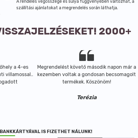
A rendelés végösszege és súlya függvényében változhat, a
szállítási ajánlatokat a megrendelés során láthatja.
VISSZAJELZÉSEKET! 2000+
őhely a 4-es
Megrendelést követő második napon már a
i villamossal..
kezemben voltak a gondosan becsomagolt
fogadott
termékek. Köszönöm!
Terézia
BANKKÁRTYÁVAL IS FIZETHET NÁLUNK!