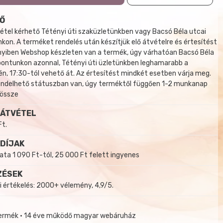
Ő
tel kérhető Tétényi úti szaküzletünkben vagy Bacsó Béla utcai
kon. A terméket rendelés után készítjük elő átvételre és értesítést
yiben Webshop készleten van a termék, úgy várhatóan Bacsó Béla
 pontunkon azonnal, Tétényi úti üzletünkben leghamarabb a
, 17:30-tól vehető át. Az értesítést mindkét esetben várja meg.
endelhető státuszban van, úgy terméktől függően 1-2 munkanap
 össze
 ÁTVÉTEL
Ft.
 DÍJAK
a 1 090 Ft-tól, 25 000 Ft felett ingyenes
ZÉSEK
i értékelés: 2000+ vélemény, 4,9/5.
termék • 14 éve működő magyar webáruház