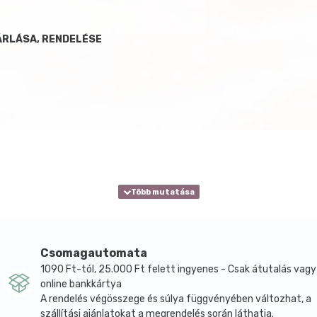
ÁRLÁSA, RENDELÉSE
Csomagautomata
1090 Ft-tól, 25.000 Ft felett ingyenes - Csak átutalás vagy
online bankkártya
A rendelés végösszege és súlya függvényében változhat, a
szállítási ajánlatokat a megrendelés során láthatja.