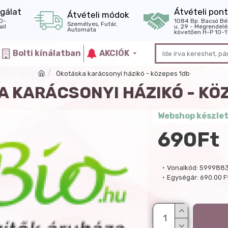
gálat
Átvételi pont
Átvételi módok
0-
1084 Bp. Bacsó Bé
Személyes, Futár,
il
u. 29 - Megrendelé
Automata
követően H-P 10-1
Bolti kínálatban
AKCIÓK
Ökotáska karácsonyi házikó - közepes 1db
 KARÁCSONYI HÁZIKÓ - KÖ
Webshop készle
690Ft
Vonalkód:
599988
Egységár:
690.00 F