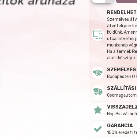
RENDELHET
Személyes átvé
átvételi pontun
küldünk. Amenn
utcai átvételi
munkanap végén
Ha a termék R
alatt készítjük
SZEMÉLYES
Budapesten 0 
SZÁLLÍTÁSI
Csomagautomat
VISSZAJEL
NapiBio vásárló
GARANCIA
100% eredeti 