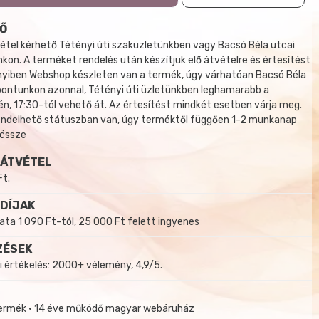
Ő
tel kérhető Tétényi úti szaküzletünkben vagy Bacsó Béla utcai
kon. A terméket rendelés után készítjük elő átvételre és értesítést
yiben Webshop készleten van a termék, úgy várhatóan Bacsó Béla
 pontunkon azonnal, Tétényi úti üzletünkben leghamarabb a
, 17:30-tól vehető át. Az értesítést mindkét esetben várja meg.
endelhető státuszban van, úgy terméktől függően 1-2 munkanap
 össze
 ÁTVÉTEL
Ft.
 DÍJAK
a 1 090 Ft-tól, 25 000 Ft felett ingyenes
ZÉSEK
i értékelés: 2000+ vélemény, 4,9/5.
termék • 14 éve működő magyar webáruház