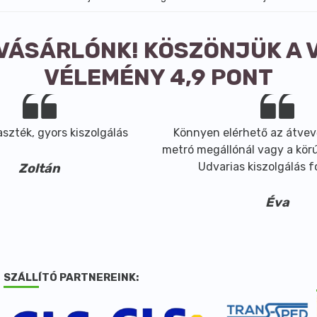
 VÁSÁRLÓNK! KÖSZÖNJÜK A 
VÉLEMÉNY 4,9 PONT
szték, gyors kiszolgálás
Könnyen elérhető az átvev
metró megállónál vagy a körút
Udvarias kiszolgálás 
Zoltán
Éva
SZÁLLÍTÓ PARTNEREINK: