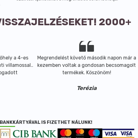
VISSZAJELZÉSEKET! 2000+
őhely a 4-es
Megrendelést követő második napon már a
i villamossal..
kezemben voltak a gondosan becsomagolt
fogadott
termékek. Köszönöm!
Terézia
BANKKÁRTYÁVAL IS FIZETHET NÁLUNK!