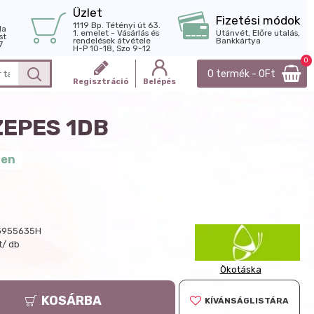
Üzlet
Fizetési módok
1119 Bp. Tétényi út 63.
la
1. emelet - Vásárlás és
Utánvét, Előre utalás,
st
rendelések átvétele
Bankkártya
7
H-P 10-18, Szo 9-12
0
0 termék - 0Ft
Regisztráció
Belépés
ZEPES 1DB
ten
3955635H
t/ db
Ökotáska
KOSÁRBA
KÍVÁNSÁGLISTÁRA