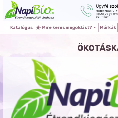
Ügyfélszol
Hétköznap 9:3
16:00 vagy ema
bármikor
Katalógus
Mire keres megoldást?
Márkák
ÖKOTÁSKA