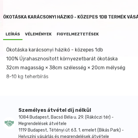
ÖKOTÁSKA KARÁCSONYI HÁZIKÓ - KÖZEPES 1DB TERMÉK VÁS
LEÍRÁS
VÉLEMÉNYEK
FIGYELMEZTETÉSEK
Ökotáska karácsonyi házikó - közepes 1db
100% Újrahasznosított környezetbarát ökotáska
32cm magasság × 38cm szélesség × 20cm mélység
8-10 kg teherbírás
Személyes átvétel díj nélkül
1084 Budapest, Bacsó Béla u. 29. (Rákóczi tér) -
Megrendelések átvétele
1119 Budapest, Tétényi út 63. 1. emelet (Bikás Park) -
Helyszíni vásárlás és megrendelések átvétele