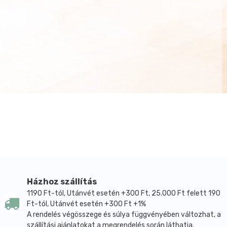
Házhoz szállítás
1190 Ft-tól, Utánvét esetén +300 Ft, 25.000 Ft felett 190
Ft-tól, Utánvét esetén +300 Ft +1%
A rendelés végösszege és súlya függvényében változhat, a
szállítási ajánlatokat a megrendelés során láthatja.