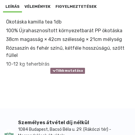
LEÍRÁS
VÉLEMÉNYEK
FIGYELMEZTETÉSEK
Ökotáska kamilla tea 1db
100% Újrahasznosított környezetbarát PP ökotáska
38cm magasság × 42cm szélesség × 21cm mélység
Rózsaszín és fehér színű, kétféle hosszúságú, szőtt
füllel
10-12 kg teherbírás
Személyes átvétel díj nélkül
1084 Budapest, Bacsó Béla u. 29. (Rákóczi tér) -