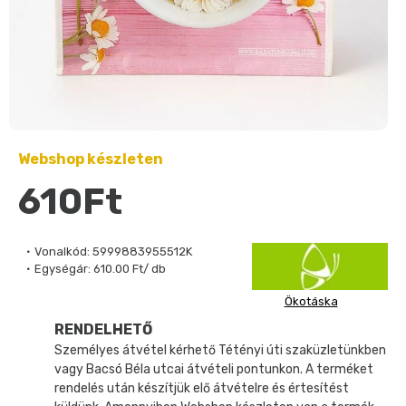
Webshop készleten
610Ft
Vonalkód:
5999883955512K
Egységár:
610.00 Ft/ db
Ökotáska
RENDELHETŐ
Személyes átvétel kérhető Tétényi úti szaküzletünkben
vagy Bacsó Béla utcai átvételi pontunkon. A terméket
rendelés után készítjük elő átvételre és értesítést