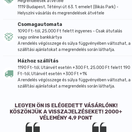
Megrendelések átvétele
1119 Budapest, Tétényi út 63. 1. emelet (Bikás Park) -
Helyszíni vásárlás és megrendelések átvétele
Csomagautomata
1090 Ft-tól, 25.000 Ft felett ingyenes - Csak átutalás
vagy online bankkártya
A rendelés végösszege és súlya függvényében változhat, a
szállítási ajánlatokat a megrendelés során láthatja.
Házhoz szállítás
1190 Ft-tól, Utánvét esetén +300 Ft, 25.000 Ft felett 190
Ft-tól, Utánvét esetén +300 Ft +1%
A rendelés végösszege és súlya függvényében változhat, a
szállítási ajánlatokat a megrendelés során láthatja.
LEGYEN ÖN IS ELÉGEDETT VÁSÁRLÓNK!
KÖSZÖNJÜK A VISSZAJELZÉSEKET! 2000+
VÉLEMÉNY 4,9 PONT