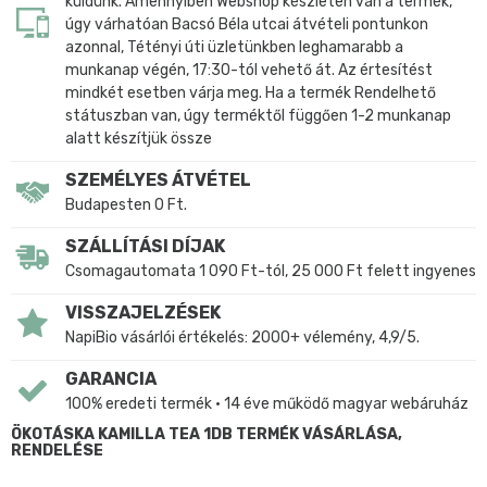
küldünk. Amennyiben Webshop készleten van a termék,
úgy várhatóan Bacsó Béla utcai átvételi pontunkon
azonnal, Tétényi úti üzletünkben leghamarabb a
munkanap végén, 17:30-tól vehető át. Az értesítést
mindkét esetben várja meg. Ha a termék Rendelhető
státuszban van, úgy terméktől függően 1-2 munkanap
alatt készítjük össze
SZEMÉLYES ÁTVÉTEL
Budapesten 0 Ft.
SZÁLLÍTÁSI DÍJAK
Csomagautomata 1 090 Ft-tól, 25 000 Ft felett ingyenes
VISSZAJELZÉSEK
NapiBio vásárlói értékelés: 2000+ vélemény, 4,9/5.
GARANCIA
100% eredeti termék • 14 éve működő magyar webáruház
ÖKOTÁSKA KAMILLA TEA 1DB TERMÉK VÁSÁRLÁSA,
RENDELÉSE