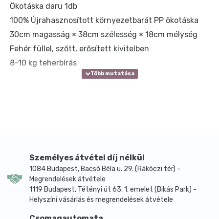
Ökotáska daru 1db
100% Újrahasznosított környezetbarát PP ökotáska
30cm magasság × 38cm szélesség × 18cm mélység
Fehér füllel, szőtt, erősített kivitelben
8-10 kg teherbírás
Személyes átvétel díj nélkül
1084 Budapest, Bacsó Béla u. 29. (Rákóczi tér) -
Megrendelések átvétele
1119 Budapest, Tétényi út 63. 1. emelet (Bikás Park) -
Helyszíni vásárlás és megrendelések átvétele
Csomagautomata