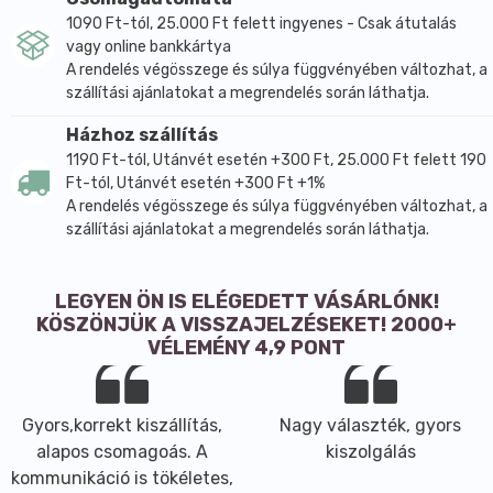
1090 Ft-tól, 25.000 Ft felett ingyenes - Csak átutalás
vagy online bankkártya
A rendelés végösszege és súlya függvényében változhat, a
szállítási ajánlatokat a megrendelés során láthatja.
Házhoz szállítás
1190 Ft-tól, Utánvét esetén +300 Ft, 25.000 Ft felett 190
Ft-tól, Utánvét esetén +300 Ft +1%
A rendelés végösszege és súlya függvényében változhat, a
szállítási ajánlatokat a megrendelés során láthatja.
LEGYEN ÖN IS ELÉGEDETT VÁSÁRLÓNK!
KÖSZÖNJÜK A VISSZAJELZÉSEKET! 2000+
VÉLEMÉNY 4,9 PONT
Gyors,korrekt kiszállítás,
Nagy választék, gyors
alapos csomagoás. A
kiszolgálás
kommunikáció is tökéletes,