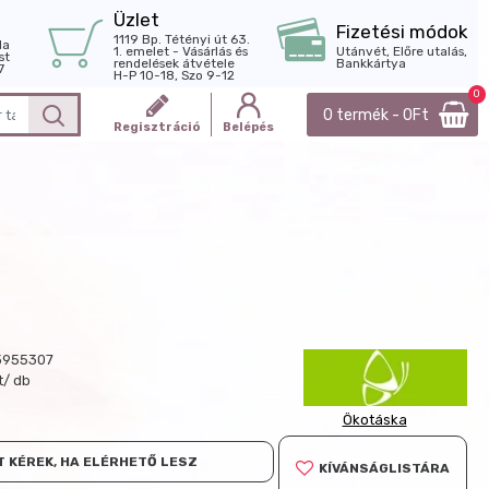
Üzlet
Fizetési módok
1119 Bp. Tétényi út 63.
la
1. emelet - Vásárlás és
Utánvét, Előre utalás,
st
rendelések átvétele
Bankkártya
7
H-P 10-18, Szo 9-12
0
0 termék - 0Ft
Regisztráció
Belépés
3955307
t/ db
Ökotáska
 KÉREK, HA ELÉRHETŐ LESZ
KÍVÁNSÁGLISTÁRA