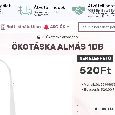
gálat
Átvételi pont
Átvételi módok
0-
1084 Bp. Bacsó Bé
Személyes, Futár,
il
u. 29 - Megrendelé
Automata
követően H-P 10-1
Bolti kínálatban
AKCIÓK
Ökotáska almás 1db
ÖKOTÁSKA ALMÁS 1DB
NEM ELÉRHETŐ
520Ft
Vonalkód:
599988
Egységár:
520.00 F
ÉRTESÍTÉST