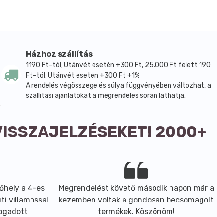
Házhoz szállítás
1190 Ft-tól, Utánvét esetén +300 Ft, 25.000 Ft felett 190
Ft-tól, Utánvét esetén +300 Ft +1%
A rendelés végösszege és súlya függvényében változhat, a
szállítási ajánlatokat a megrendelés során láthatja.
VISSZAJELZÉSEKET! 2000+
őhely a 4-es
Megrendelést követő második napon már a
i villamossal..
kezemben voltak a gondosan becsomagolt
fogadott
termékek. Köszönöm!