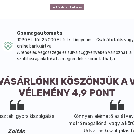
Csomagautomata
1090 Ft-tól, 25.000 Ft felett ingyenes - Csak átutalás vagy
online bankkártya
A rendelés végösszege és súlya függvényében változhat, a
szállítási ajánlatokat a megrendelés során láthatja.
 VÁSÁRLÓNK! KÖSZÖNJÜK A 
VÉLEMÉNY 4,9 PONT
szték, gyors kiszolgálás
Könnyen elérhető az átvev
metró megállónál vagy a körút
Udvarias kiszolgálás 
Zoltán