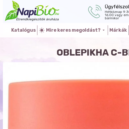
Ügyfélszol
Hétköznap 9:3
16:00 vagy ema
bármikor
Katalógus
Mire keres megoldást?
Márkák
OBLEPIKHA C-