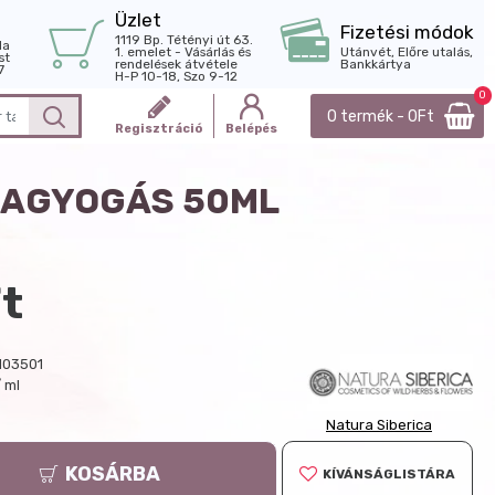
Üzlet
Fizetési módok
1119 Bp. Tétényi út 63.
la
1. emelet - Vásárlás és
Utánvét, Előre utalás,
st
rendelések átvétele
Bankkártya
7
H-P 10-18, Szo 9-12
0
0 termék - 0Ft
Regisztráció
Belépés
RAGYOGÁS 50ML
t
103501
 ml
Natura Siberica
KOSÁRBA
KÍVÁNSÁGLISTÁRA