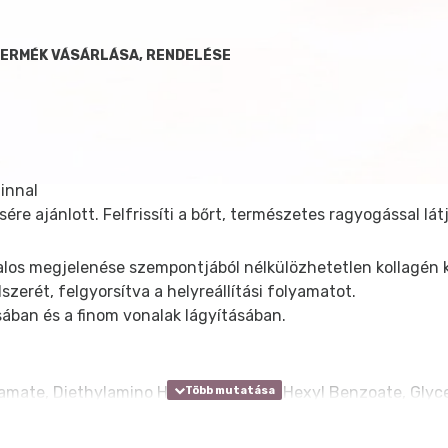
TERMÉK VÁSÁRLÁSA, RENDELÉSE
innal
re ajánlott. Felfrissíti a bőrt, természetes ragyogással látja
fiatalos megjelenése szempontjából nélkülözhetetlen kollagén
erét, felgyorsítva a helyreállítási folyamatot.
sában és a finom vonalak lágyításában.
ate, Diethylamino Hydroxybenzoyl Hexyl Benzoate, Glycery
ne, Hippophae Rhamnoides Fruit Oil*, Sodium Ascorbyl Phosp
ractWH, Schisandra Chinensis ExtractWH, Salvia Officinalis