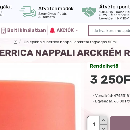
gálat
Átvételi pont
Átvételi módok
0-
1084 Bp. Bacsó Bé
Személyes, Futár,
il
u. 29 - Megrendelé
Automata
követően H-P 10-1
Bolti kínálatban
AKCIÓK
Oblepikha c-berrica nappali arckrém ragyogás 50ml
BERRICA NAPPALI ARCKRÉM 
Rendelhető
3 250F
Vonalkód:
4743318
Egységár:
65.00 Ft/