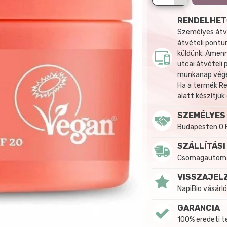
RENDELHET
Személyes átvé
átvételi pontun
küldünk. Amenn
utcai átvételi
munkanap végén
Ha a termék R
alatt készítjük
SZEMÉLYES
Budapesten 0 
SZÁLLÍTÁSI
Csomagautomat
VISSZAJEL
NapiBio vásárló
GARANCIA
100% eredeti 