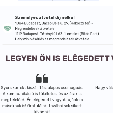
Stearoyl Glutamate, Xanthan Gum, Citric Acid, Benzyl Al
Használata:
Vigyen kis mennyiséget a száraz, tiszta bőrre.
Személyes átvétel díj nélkül
1084 Budapest, Bacsó Béla u. 29. (Rákóczi tér) -
Megrendelések átvétele
1119 Budapest, Tétényi út 63. 1. emelet (Bikás Park) -
Helyszíni vásárlás és megrendelések átvétele
LEGYEN ÖN IS ELÉGEDETT
Gyors,korrekt kiszállítás, alapos csomagoás.
Nagy vála
A kommunikáció is tökéletes, és az árak is
megfelelőek. Én elégedett vagyok, ajánlom
másoknak is! Gratulálok, további sok sikert
kívánok!