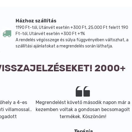
bate, Parfum, CI 16255, Coumarin, Limonene, Linalool
Házhoz szállítás
1190 Ft-tól, Utánvét esetén +300 Ft, 25.000 Ft felett 190
Ft-tól, Utánvét esetén +300 Ft +1%
A rendelés végösszege és súlya függvényében változhat, a
szállítási ajánlatokat a megrendelés során láthatja.
VISSZAJELZÉSEKET! 2000+
őhely a 4-es
Megrendelést követő második napon már a
i villamossal..
kezemben voltak a gondosan becsomagolt
fogadott
termékek. Köszönöm!
Terézia