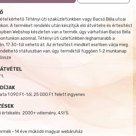
Ő
tel kérhető Tétényi úti szaküzletünkben vagy Bacsó Béla utcai
kon. A terméket rendelés után készítjük elő átvételre és értesítést
yiben Webshop készleten van a termék, úgy várhatóan Bacsó Béla
 pontunkon azonnal, Tétényi úti üzletünkben leghamarabb a
, 17:30-tól vehető át. Az értesítést mindkét esetben várja meg.
endelhető státuszban van, úgy terméktől függően 1-2 munkanap
 össze
 ÁTVÉTEL
Ft.
 DÍJAK
a 1 090 Ft-tól, 25 000 Ft felett ingyenes
ZÉSEK
i értékelés: 2000+ vélemény, 4,9/5.
termék • 14 éve működő magyar webáruház