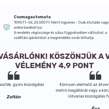
cohol, Ethylhexylglycerin, Sodium Benzoate, Potassium Sor
Csomagautomata
1090 Ft-tól, 25.000 Ft felett ingyenes - Csak átutalás vagy
online bankkártya
A rendelés végösszege és súlya függvényében változhat, a
szállítási ajánlatokat a megrendelés során láthatja.
 VÁSÁRLÓNK! KÖSZÖNJÜK A 
VÉLEMÉNY 4,9 PONT
szték, gyors kiszolgálás
Könnyen elérhető az átvev
metró megállónál vagy a körút
Udvarias kiszolgálás 
Zoltán
Éva