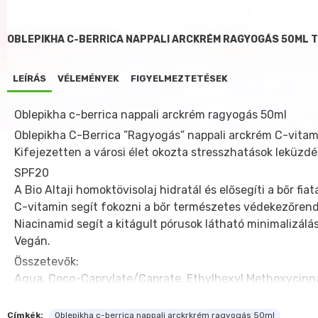
OBLEPIKHA C-BERRICA NAPPALI ARCKRÉM RAGYOGÁS 50ML 
LEÍRÁS
VÉLEMÉNYEK
FIGYELMEZTETÉSEK
Oblepikha c-berrica nappali arckrém ragyogás 50ml
Oblepikha C-Berrica ”Ragyogás” nappali arckrém C-vitam
Kifejezetten a városi élet okozta stresszhatások leküzdésé
SPF20
A Bio Altaji homoktövisolaj hidratál és elősegíti a bőr 
C-vitamin segít fokozni a bőr természetes védekezőrendsz
Niacinamid segít a kitágult pórusok látható minimalizálá
Vegán.
Összetevők:
Aqua, Coco-Caprylate/Caprate, Ethylhexyl Methoxycinnam
Glycerin, Bis-Ethylhexyloxyphenol Methoxyphenyl Triazi
Asiatica Flower/Leaf/Stem ExtractWH, Usnea Barbata Ext
Címkék:
Oblepikha c-berrica nappali arckrkrém ragyogás 50ml