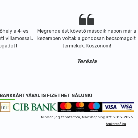
őhely a 4-es
Megrendelést követő második napon már a
i villamossal..
kezemben voltak a gondosan becsomagolt
fogadott
termékek. Köszönöm!
Terézia
BANKKÁRTYÁVAL IS FIZETHET NÁLUNK!
Minden jog fenntartva, MaxShopping Kft. 2013-2026
Árukereső.hu