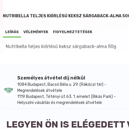
NUTRIBELLA TELJES KIŐRLÉSŰ KEKSZ SÁRGABACK-ALMA 50
LEÍRÁS
VÉLEMÉNYEK
FIGYELMEZTETÉSEK
Nutribella teljes kiőrlésű keksz sárgaback-alma 50g
Személyes átvétel díj nélkül
1084 Budapest, Bacsó Béla u. 29. (Rákóczi tér) -
Megrendelések átvétele
1119 Budapest, Tétényi út 63. 1. emelet (Bikás Park) -
Helyszíni vásárlás és megrendelések átvétele
LEGYEN ÖN IS ELÉGEDETT