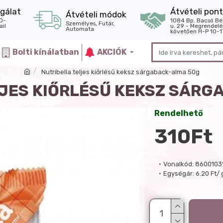
gálat
Átvételi pont
Átvételi módok
0-
1084 Bp. Bacsó Bé
Személyes, Futár,
il
u. 29 - Megrendelé
Automata
követően H-P 10-1
Bolti kínálatban
AKCIÓK
Nutribella teljes kiőrlésű keksz sárgaback-alma 50g
LJES KIŐRLÉSŰ KEKSZ SÁRG
Rendelhető
310Ft
Vonalkód:
8600103
Egységár:
6.20 Ft/ 