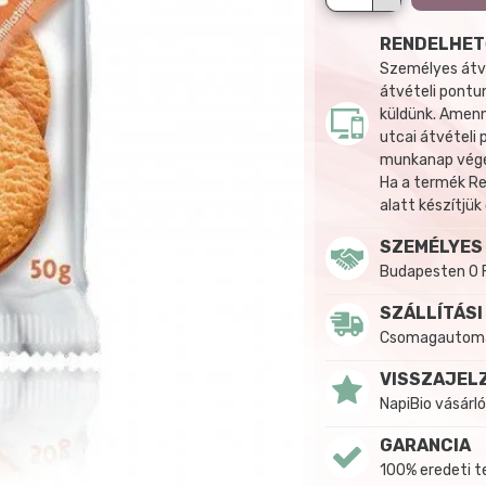
RENDELHET
Személyes átvé
átvételi pontun
küldünk. Amenn
utcai átvételi
munkanap végén
Ha a termék R
alatt készítjük
SZEMÉLYES
Budapesten 0 
SZÁLLÍTÁSI
Csomagautomat
VISSZAJEL
NapiBio vásárló
GARANCIA
100% eredeti 