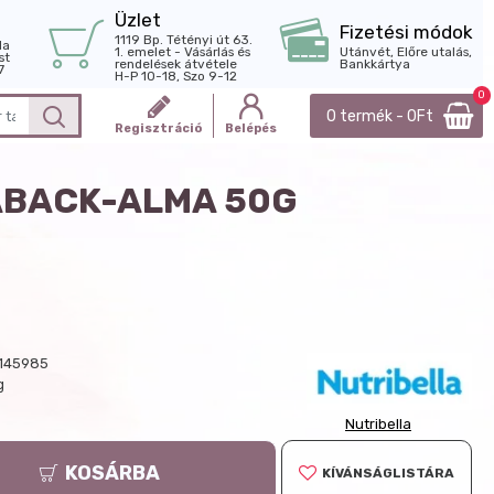
Üzlet
Fizetési módok
1119 Bp. Tétényi út 63.
la
1. emelet - Vásárlás és
Utánvét, Előre utalás,
st
rendelések átvétele
Bankkártya
7
H-P 10-18, Szo 9-12
0
0 termék - 0Ft
Regisztráció
Belépés
ABACK-ALMA 50G
145985
g
Nutribella
KOSÁRBA
KÍVÁNSÁGLISTÁRA