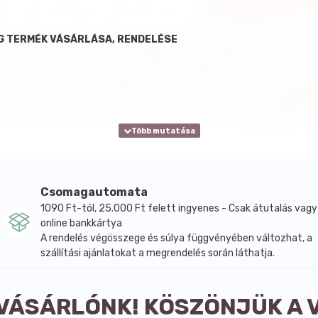
G TERMÉK VÁSÁRLÁSA, RENDELÉSE
Csomagautomata
1090 Ft-tól, 25.000 Ft felett ingyenes - Csak átutalás vagy
online bankkártya
A rendelés végösszege és súlya függvényében változhat, a
szállítási ajánlatokat a megrendelés során láthatja.
 VÁSÁRLÓNK! KÖSZÖNJÜK A 