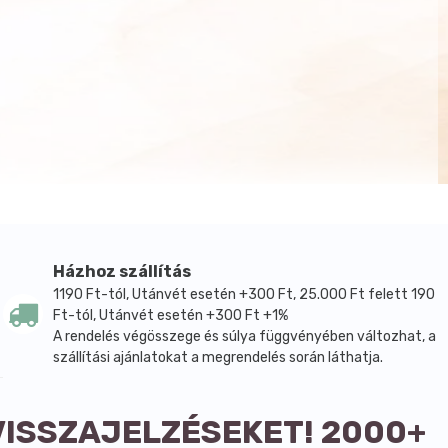
Házhoz szállítás
1190 Ft-tól, Utánvét esetén +300 Ft, 25.000 Ft felett 190
Ft-tól, Utánvét esetén +300 Ft +1%
A rendelés végösszege és súlya függvényében változhat, a
szállítási ajánlatokat a megrendelés során láthatja.
VISSZAJELZÉSEKET! 2000+