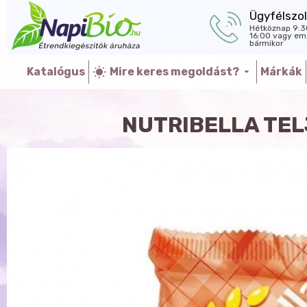
Ügyfélszol
Hétköznap 9:3
16:00 vagy ema
bármikor
Katalógus
Mire keres megoldást?
Márkák
NUTRIBELLA TE