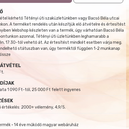
Ő
tel kérhető Tétényi úti szaküzletünkben vagy Bacsó Béla utcai
kon. A terméket rendelés után készítjük elő átvételre és értesítést
yiben Webshop készleten van a termék, úgy várhatóan Bacsó Béla
 pontunkon azonnal, Tétényi úti üzletünkben leghamarabb a
, 17:30-tól vehető át. Az értesítést mindkét esetben várja meg.
endelhető státuszban van, úgy terméktől függően 1-2 munkanap
 össze
 ÁTVÉTEL
Ft.
 DÍJAK
a 1 090 Ft-tól, 25 000 Ft felett ingyenes
ZÉSEK
i értékelés: 2000+ vélemény, 4,9/5.
termék • 14 éve működő magyar webáruház