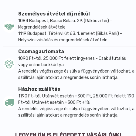
Tápérték/100g: Energia: 1999 kJ | 477 kcal; zsír: 24,3 g
(ebből telített zsírsav 12,1 g); szénhidrát 54,5 g (ebből
Személyes átvétel díj nélkül
cukor 20,1 g); rost 8,5 g; fehérje 6,2 g; só 0 g.
1084 Budapest, Bacsó Béla u. 29. (Rákóczi tér) -
Megrendelések átvétele
Termékösszetétel: teljes kiőrlésű búzaliszt min.36%,
1119 Budapest, Tétényi út 63. 1. emelet (Bikás Park) -
fruktóz min.20%, pálmazsír, szárított kókusz min.10%,
Helyszíni vásárlás és megrendelések átvétele
víz, búzakeményítő.
Csomagautomata
Allergének: búza, nyomokban földimogyorót, tejet és
1090 Ft-tól, 25.000 Ft felett ingyenes - Csak átutalás
szóját tartalmazhat!
vagy online bankkártya
A rendelés végösszege és súlya függvényében változhat, a
szállítási ajánlatokat a megrendelés során láthatja.
Házhoz szállítás
1190 Ft-tól, Utánvét esetén +300 Ft, 25.000 Ft felett 190
Ft-tól, Utánvét esetén +300 Ft +1%
A rendelés végösszege és súlya függvényében változhat, a
szállítási ajánlatokat a megrendelés során láthatja.
LEGYEN ÖN IS ELÉGEDETT VÁSÁRLÓNK!