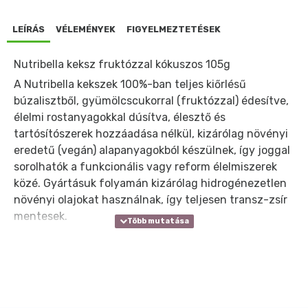
LEÍRÁS
VÉLEMÉNYEK
FIGYELMEZTETÉSEK
Nutribella keksz fruktózzal kókuszos 105g
A Nutribella kekszek 100%-ban teljes kiőrlésű
búzalisztből, gyümölcscukorral (fruktózzal) édesítve,
élelmi rostanyagokkal dúsítva, élesztő és
tartósítószerek hozzáadása nélkül, kizárólag növényi
eredetű (vegán) alapanyagokból készülnek, így joggal
sorolhatók a funkcionális vagy reform élelmiszerek
közé. Gyártásuk folyamán kizárólag hidrogénezetlen
növényi olajokat használnak, így teljesen transz-zsír
mentesek.
Nutribella kókusszal ízesített, teljes kiőrlésű lisztből
és kizárólag növényi eredetű alapanyagokból készült,
élelmi rostokkal dúsított, élesztő, tartósítószer,
telítetlen zsírsav és adalékanyag mentes, fruktózzal
édesített diabetikus vegán keksz.