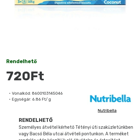
Rendelhető
720Ft
Vonalkód:
8600103145046
Egységár:
6.86 Ft/ g
Nutribella
RENDELHETŐ
Személyes átvétel kérhető Tétényi úti szaküzletünkben
vagy Bacsó Béla utcai átvételi pontunkon. A terméket