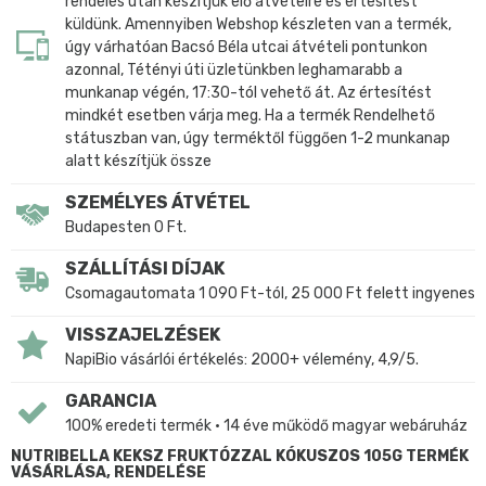
rendelés után készítjük elő átvételre és értesítést
küldünk. Amennyiben Webshop készleten van a termék,
úgy várhatóan Bacsó Béla utcai átvételi pontunkon
azonnal, Tétényi úti üzletünkben leghamarabb a
munkanap végén, 17:30-tól vehető át. Az értesítést
mindkét esetben várja meg. Ha a termék Rendelhető
státuszban van, úgy terméktől függően 1-2 munkanap
alatt készítjük össze
SZEMÉLYES ÁTVÉTEL
Budapesten 0 Ft.
SZÁLLÍTÁSI DÍJAK
Csomagautomata 1 090 Ft-tól, 25 000 Ft felett ingyenes
VISSZAJELZÉSEK
NapiBio vásárlói értékelés: 2000+ vélemény, 4,9/5.
GARANCIA
100% eredeti termék • 14 éve működő magyar webáruház
NUTRIBELLA KEKSZ FRUKTÓZZAL KÓKUSZOS 105G TERMÉK
VÁSÁRLÁSA, RENDELÉSE