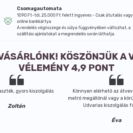
a. Javasoljuk, hogy legalább 3 hónapon keresztül szedje a 
Csomagautomata
1090 Ft-tól, 25.000 Ft felett ingyenes - Csak átutalás vagy
 L-cisztein, metil-szulfonil-metán (MSM), csomósodást gátl
online bankkártya
d, titán-dioxid), laktóz, foszfolipidek, polietilénglikol.
A rendelés végösszege és súlya függvényében változhat, a
zott étrendet és az egészséges életmódot.
szállítási ajánlatokat a megrendelés során láthatja.
lzott hajhullás, -ritkulás és -károsodás esetén.
 VÁSÁRLÓNK! KÖSZÖNJÜK A 
ensoplexTM complex (csalán kivonat, zöld tea kivonat, szilim
VÉLEMÉNY 4,9 PONT
.
atásáról.
konyan csökkenti a túlzott hajhullást, serkenti az új haj nö
szték, gyors kiszolgálás
Könnyen elérhető az átvev
fényt és a haj szépségét.
metró megállónál vagy a körút
rre.
Udvarias kiszolgálás 
Zoltán
 hajszálak a korpásodását, a viszketés és a túlzott zsírosodá
 serkentő hatással bír, ezáltal csökkenti hajhullást és elős
Éva
 hajsejtekre.