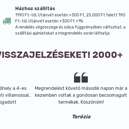
készítményt a megfelelő hatás eléréséhez.
Házhoz szállítás
1190 Ft-tól, Utánvét esetén +300 Ft, 25.000 Ft felett 190
ó anyagok, cink-oxid, kalcium-D-pantotenát, vanília
Ft-tól, Utánvét esetén +300 Ft +1%
A rendelés végösszege és súlya függvényében változhat, a
szállítási ajánlatokat a megrendelés során láthatja.
VISSZAJELZÉSEKET! 2000+
arin) hatását az optimális hajsűrűség, volumen és
vekedését és növeli a haj ellenálló képességét.
őhely a 4-es
Megrendelést követő második napon már a
i villamossal..
kezemben voltak a gondosan becsomagolt
fogadott
termékek. Köszönöm!
s kialakulását.
egíti az új hajnövekedést.
Terézia