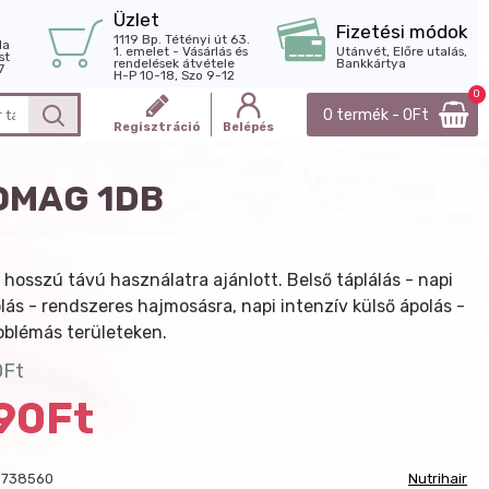
Üzlet
Fizetési módok
1119 Bp. Tétényi út 63.
la
1. emelet - Vásárlás és
Utánvét, Előre utalás,
st
rendelések átvétele
Bankkártya
7
H-P 10-18, Szo 9-12
0
0 termék - 0Ft
Regisztráció
Belépés
OMAG 1DB
 hosszú távú használatra ajánlott. Belső táplálás - napi
olás - rendszeres hajmosásra, napi intenzív külső ápolás -
oblémás területeken.
0Ft
990Ft
9738560
Nutrihair