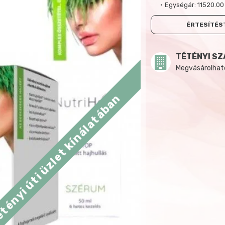
Egységár:
11520.00
ÉRTESÍTÉST
TÉTÉNYI SZ
Megvásárolható:
tényi úti üzlet kínálatában