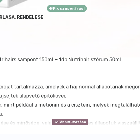
Fix szuperáras!
ÁRLÁSA, RENDELÉSE
trihairs sampont 150ml + 1db Nutrihair szérum 50ml
ióját tartalmazza, amelyek a haj normál állapotának megőr
jsejtek alapvető építőkövei.
mint például a metionin és a cisztein, melyek megtalálhat
a.
ése és minősége, valamint természetes állapotuk visszaállí