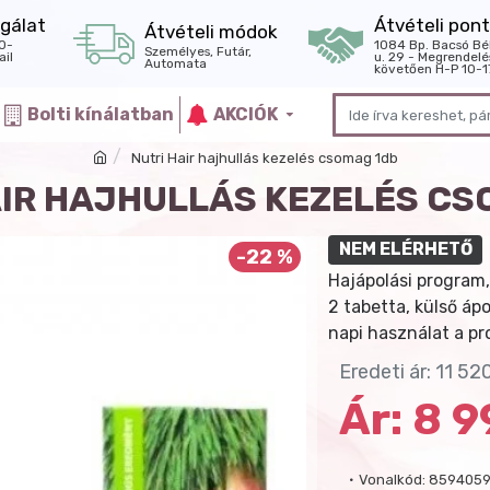
gálat
Átvételi pont
Átvételi módok
0-
1084 Bp. Bacsó Bé
Személyes, Futár,
il
u. 29 - Megrendelé
Automata
követően H-P 10-1
Bolti kínálatban
AKCIÓK
Nutri Hair hajhullás kezelés csomag 1db
AIR HAJHULLÁS KEZELÉS CS
NEM ELÉRHETŐ
-22 %
Hajápolási program,
2 tabetta, külső áp
napi használat a pr
Eredeti ár: 11 52
Ár: 8 
Vonalkód:
859405