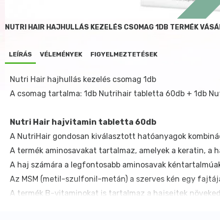
NUTRI HAIR HAJHULLÁS KEZELÉS CSOMAG 1DB TERMÉK VÁS
LEÍRÁS
VÉLEMÉNYEK
FIGYELMEZTETÉSEK
Nutri Hair hajhullás kezelés csomag 1db
A csomag tartalma: 1db Nutrihair tabletta 60db + 1db Nu
Nutri Hair hajvitamin tabletta 60db
A NutriHair gondosan kiválasztott hatóanyagok kombinác
A termék aminosavakat tartalmaz, amelyek a keratin, a ha
A haj számára a legfontosabb aminosavak kéntartalmúak, 
Az MSM (metil-szulfonil-metán) a szerves kén egy fajtáj
A termék B-vitaminokat is tartalmaz a hajsejtek növeked
Alkalmazás: