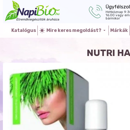
Ügyfélszol
Hétköznap 9:3
16:00 vagy ema
bármikor
Katalógus
Mire keres megoldást?
Márkák
NUTRI H