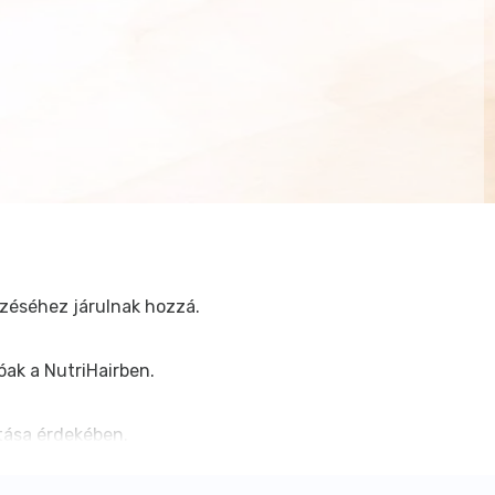
zéséhez járulnak hozzá.
óak a NutriHairben.
tása érdekében.