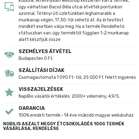
küldünk. Amennyiben Webshop készleten van a termék,
úgy várhatóan Bacsó Béla utcai átvételi pontunkon
azonnal, Tétényi úti üzletünkben leghamarabb a
munkanap végén, 17:30-tól vehető át. Az értesítést
mindkét esetben várja meg. Ha a termék Rendelhető
státuszban van, úgy terméktől függően 1-2 munkanap
alatt készítjük össze
SZEMÉLYES ÁTVÉTEL
Budapesten 0 Ft.
SZÁLLÍTÁSI DÍJAK
Csomagautomata 1 090 Ft-tól, 25 000 Ft felett ingyenes
VISSZAJELZÉSEK
NapiBio vásárlói értékelés: 2000+ vélemény, 4,9/5.
GARANCIA
100% eredeti termék • 14 éve működő magyar webáruház
NOBILIS ASZALT MEGGY ÉTCSOKOLÁDÉS 100G TERMÉK
VÁSÁRLÁSA, RENDELÉSE