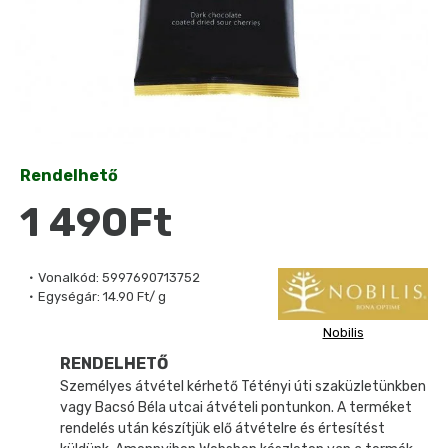
Rendelhető
1 490Ft
Vonalkód:
5997690713752
Egységár:
14.90 Ft/ g
Nobilis
RENDELHETŐ
Személyes átvétel kérhető Tétényi úti szaküzletünkben
vagy Bacsó Béla utcai átvételi pontunkon. A terméket
rendelés után készítjük elő átvételre és értesítést