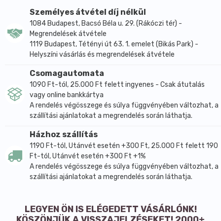
Só
0,2 g
3%
Személyes átvétel díj nélkül
1084 Budapest, Bacsó Béla u. 29. (Rákóczi tér) -
* Referencia beviteli érték egy átlagos felnőtt
Megrendelések átvétele
számára (8400 kJ/2000 kcal).
1119 Budapest, Tétényi út 63. 1. emelet (Bikás Park) -
Helyszíni vásárlás és megrendelések átvétele
Száraz és hűvős helyen tárolandó.
Csomagautomata
1090 Ft-tól, 25.000 Ft felett ingyenes - Csak átutalás
vagy online bankkártya
A rendelés végösszege és súlya függvényében változhat, a
szállítási ajánlatokat a megrendelés során láthatja.
Házhoz szállítás
1190 Ft-tól, Utánvét esetén +300 Ft, 25.000 Ft felett 190
Ft-tól, Utánvét esetén +300 Ft +1%
A rendelés végösszege és súlya függvényében változhat, a
szállítási ajánlatokat a megrendelés során láthatja.
LEGYEN ÖN IS ELÉGEDETT VÁSÁRLÓNK!
KÖSZÖNJÜK A VISSZAJELZÉSEKET! 2000+