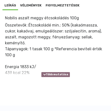
LEÍRÁS
VÉLEMÉNYEK
FIGYELMEZTETÉSEK
Nobilis aszalt meggy étcsokoládés 100g
Összetevők :Étcsokoládé min.: 50% (kakaómassza,
cukor, kakaóvaj, emulgeálószer: szójalecitin, aroma),
aszalt, magozott meggy, fényezőanyag: sellak,
keményítő.
Tápanyagok: 1 tasak 100 g
*Referencia beviteli érték
100 g
Energia
1833 kJ/
439 kcal
22%
Zsír
23 g
33%
amelyből telített zsírsavak
14 g
70%
Szénhidrát
49 g
19%
amelyből cukrok
45 g
50%
Rost
8 g
-
Fehérje
5 g
10%