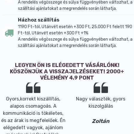
A rendelés végösszege és súlya függvényében változhat, a
szállítási ajánlatokat a megrendelés során láthatja.
Házhoz szállítás
1190 Ft-tól, Utánvét esetén +300 Ft, 25.000 Ft felett 190
Ft-tól, Utánvét esetén +300 Ft +1%
A rendelés végösszege és súlya függvényében változhat, a
szállítási ajánlatokat a megrendelés során láthatja.
LEGYEN ÖN IS ELÉGEDETT VÁSÁRLÓNK!
KÖSZÖNJÜK A VISSZAJELZÉSEKET! 2000+
VÉLEMÉNY 4,9 PONT
Gyors,korrekt kiszállítás,
Nagy választék, gyors
alapos csomagoás. A
kiszolgálás
kommunikáció is tökéletes,
és az árak is megfelelőek. Én
Zoltán
elégedett vagyok, ajánlom