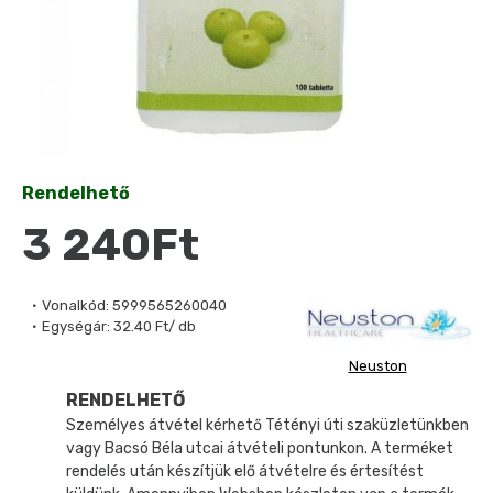
Rendelhető
3 240Ft
Vonalkód:
5999565260040
Egységár:
32.40 Ft/ db
Neuston
RENDELHETŐ
Személyes átvétel kérhető Tétényi úti szaküzletünkben
vagy Bacsó Béla utcai átvételi pontunkon. A terméket
rendelés után készítjük elő átvételre és értesítést