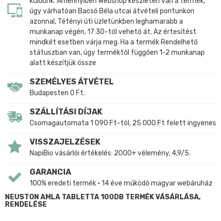
küldünk. Amennyiben Webshop készleten van a termék,
úgy várhatóan Bacsó Béla utcai átvételi pontunkon
azonnal, Tétényi úti üzletünkben leghamarabb a
munkanap végén, 17:30-tól vehető át. Az értesítést
mindkét esetben várja meg. Ha a termék Rendelhető
státuszban van, úgy terméktől függően 1-2 munkanap
alatt készítjük össze
SZEMÉLYES ÁTVÉTEL
Budapesten 0 Ft.
SZÁLLÍTÁSI DÍJAK
Csomagautomata 1 090 Ft-tól, 25 000 Ft felett ingyenes
VISSZAJELZÉSEK
NapiBio vásárlói értékelés: 2000+ vélemény, 4,9/5.
GARANCIA
100% eredeti termék • 14 éve működő magyar webáruház
NEUSTON AMLA TABLETTA 100DB TERMÉK VÁSÁRLÁSA,
RENDELÉSE