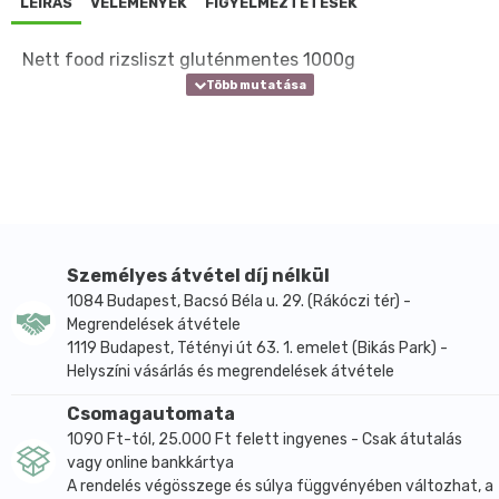
LEÍRÁS
VÉLEMÉNYEK
FIGYELMEZTETÉSEK
Nett food rizsliszt gluténmentes 1000g
Személyes átvétel díj nélkül
1084 Budapest, Bacsó Béla u. 29. (Rákóczi tér) -
Megrendelések átvétele
1119 Budapest, Tétényi út 63. 1. emelet (Bikás Park) -
Helyszíni vásárlás és megrendelések átvétele
Csomagautomata
1090 Ft-tól, 25.000 Ft felett ingyenes - Csak átutalás
vagy online bankkártya
A rendelés végösszege és súlya függvényében változhat, a