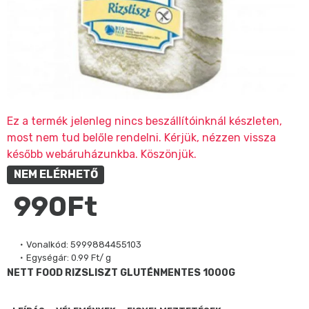
Ez a termék jelenleg nincs beszállítóinknál készleten,
most nem tud belőle rendelni. Kérjük, nézzen vissza
később webáruházunkba. Köszönjük.
NEM ELÉRHETŐ
990Ft
Vonalkód:
5999884455103
Egységár:
0.99 Ft/ g
NETT FOOD RIZSLISZT GLUTÉNMENTES 1000G