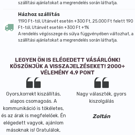
szállítási ajánlatokat a megrendelés során láthatja.
Házhoz szállítás
1190 Ft-tól, Utánvét esetén +300 Ft, 25.000 Ft felett 190
Ft-tól, Utánvét esetén +300 Ft +1%
A rendelés végösszege és súlya függvényében változhat, a
szállítási ajánlatokat a megrendelés során láthatja.
LEGYEN ÖN IS ELÉGEDETT VÁSÁRLÓNK!
KÖSZÖNJÜK A VISSZAJELZÉSEKET! 2000+
VÉLEMÉNY 4,9 PONT
Gyors,korrekt kiszállítás,
Nagy választék, gyors
alapos csomagoás. A
kiszolgálás
kommunikáció is tökéletes,
és az árak is megfelelőek. Én
Zoltán
elégedett vagyok, ajánlom
másoknak is! Gratulálok,